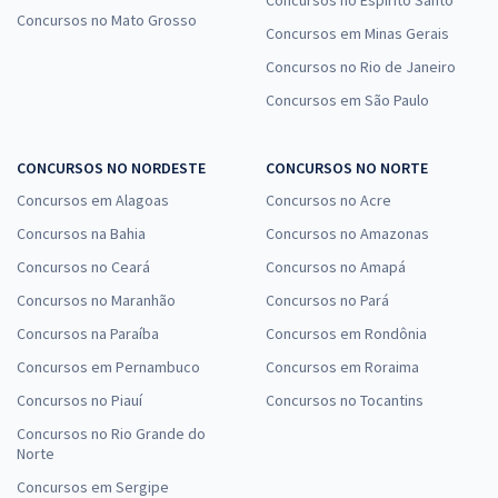
Concursos no Espírito Santo
Concursos no Mato Grosso
Concursos em Minas Gerais
Senado Federal - Conhecimentos Específicos para Consultor
Legislativo - Assessoramento Legislativo - Direito Constitucional,
Concursos no Rio de Janeiro
Administrativo, Eleitoral e Processo Legislativo
Concursos em São Paulo
R$ 239,84
à vista
19,99
R$
ou 12x de
CONCURSOS NO NORDESTE
CONCURSOS NO NORTE
Economize R$ 59,96 (-20%)
Concursos em Alagoas
Concursos no Acre
Comprar
Concursos na Bahia
Concursos no Amazonas
Concursos no Ceará
Concursos no Amapá
Concursos no Maranhão
Concursos no Pará
Concursos na Paraíba
Concursos em Rondônia
Concursos em Pernambuco
Concursos em Roraima
Concursos no Piauí
Concursos no Tocantins
Concursos no Rio Grande do
Norte
Concursos em Sergipe