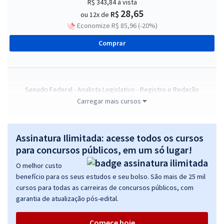
R$ 343,84
à vista
28,65
R$
ou 12x de
Economize R$ 85,96 (-20%)
Comprar
Senado Federal - Analista Legislativo - Registro e Redação
Parlamentar
Carregar mais cursos
R$ 343,92
à vista
28,66
R$
ou 12x de
Assinatura Ilimitada: acesse todos os cursos
Economize R$ 85,98 (-20%)
para concursos públicos, em um só lugar!
Comprar
O melhor custo
benefício para os seus estudos e seu bolso. São mais de 25 mil
cursos para todas as carreiras de concursos públicos, com
garantia de atualização pós-edital.
Senado Federal - Conhecimentos Gerais para o Cargo de Analista
Legislativo - Especialidade: Registro e Redação Parlamentar
Comece hoje