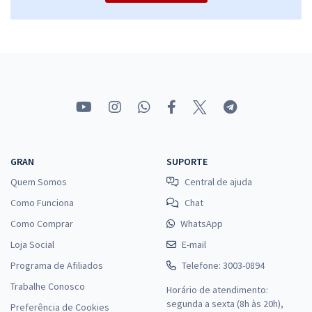
R$ 479,92
à vista
39,99
R$
ou 12x de
Economize R$ 119,98 (-20%)
Comprar
Senado Federal - Analista Legislativo - Especialidade: Informática
Legislativa - Análise de Sistemas (Pré-Edital)
GRAN
SUPORTE
R$ 479,84
à vista
Quem Somos
Central de ajuda
39,99
R$
ou 12x de
Como Funciona
Chat
Economize R$ 119,96 (-20%)
Como Comprar
WhatsApp
Comprar
Loja Social
E-mail
Programa de Afiliados
Telefone: 3003-0894
Trabalhe Conosco
Horário de atendimento:
Senado Federal - Técnico Legislativo - Área: Apoio Técnico
segunda a sexta (8h às 20h),
Preferência de Cookies
Legislativo - Especialidade: Administração