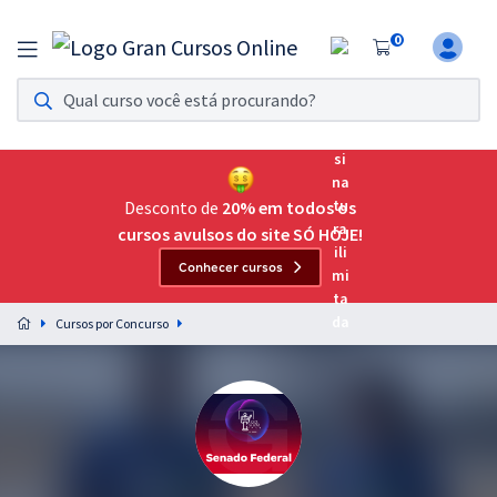
0
Assinatura Ilimitada 11
Acesso a todos os cursos. Teste grátis por 7 dias!
Assinatura OAB Até Passar
Acesso ilimitado a toda preparação para o Exame da
Desconto de
20% em todos os
Ordem, até você passar!
cursos avulsos do site SÓ HOJE!
Conhecer cursos
Residências Multiprofissionais
Preparação completa e intensiva para as principais
Cursos por Concurso
residências em saúde do Brasil
Concursos
Assinatura Ilimitada
Cursos 20% OFF