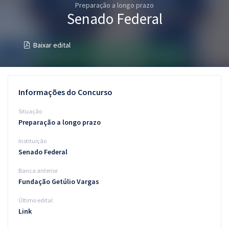
Preparação a longo prazo
Pós
Senado Federal
Graduação
Baixar edital
OAB
Mentorias
Informações do Concurso
Questões grátis
Situação
Preparação a longo prazo
Conteúdo gratuito
Instituição
Blog
Senado Federal
Aprovados
Banca anterior
Fundação Getúlio Vargas
Atendimento
Último edital
Link