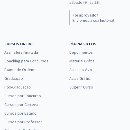
sábado (9h às 13h).
R$ 399,84
à vista
33,32
R$
Foi aprovado?
ou 12x de
Envie-nos a sua história!
Economize R$ 99,96 (-20%)
Comprar
CURSOS ONLINE
PÁGINAS ÚTEIS
Assinatura Ilimitada
Depoimentos
Senado Federal - Conhecimentos Específicos para o Cargo de
Coaching para Concursos
Material Grátis
Técnico Legislativo - Área: Apoio Técnico Legislativo - Especialidade:
Exame de Ordem
Aulas ao Vivo
Administração
Graduação
Aulas Grátis
R$ 207,84
à vista
17,32
Pós-Graduação
R$
Sugerir Curso
ou 12x de
Economize R$ 51,96 (-20%)
Cursos por Concurso
Comprar
Cursos por Carreira
Cursos por Estado
Cursos por Professor