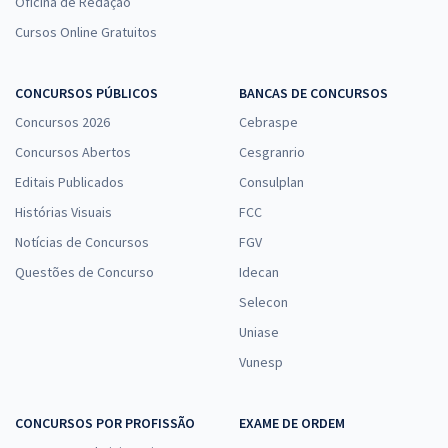
Oficina de Redação
Senado Federal - Analista Legislativo - Especialidade: Administração
(Pré-edital)
Cursos Online Gratuitos
R$ 479,92
à vista
39,99
R$
ou 12x de
CONCURSOS PÚBLICOS
BANCAS DE CONCURSOS
Economize R$ 119,98 (-20%)
Concursos 2026
Cebraspe
Comprar
Concursos Abertos
Cesgranrio
Editais Publicados
Consulplan
Histórias Visuais
FCC
Senado Federal - Conhecimentos Gerais para os Cargos de Analista
Notícias de Concursos
FGV
Legislativo
Questões de Concurso
Idecan
R$ 335,84
à vista
Selecon
27,99
R$
ou 12x de
Economize R$ 83,96 (-20%)
Uniase
Vunesp
Comprar
CONCURSOS POR PROFISSÃO
EXAME DE ORDEM