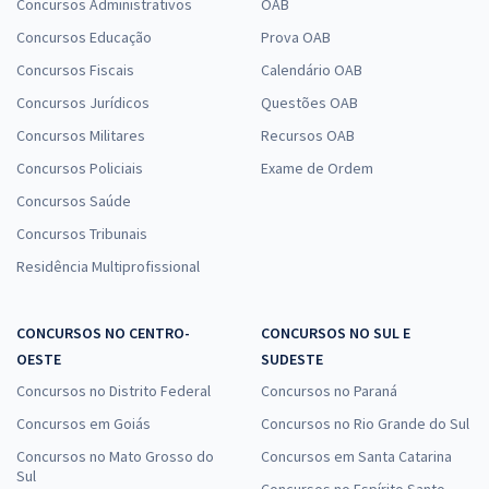
Concursos Administrativos
OAB
Senado Federal - Consultor Legislativo - Assessoramento
Legislativo - Direito Constitucional, Administrativo, Eleitoral e
Concursos Educação
Prova OAB
Processo Legislativo
Concursos Fiscais
Calendário OAB
R$ 407,84
à vista
Concursos Jurídicos
Questões OAB
33,99
R$
ou 12x de
Concursos Militares
Recursos OAB
Economize R$ 101,96 (-20%)
Concursos Policiais
Exame de Ordem
Comprar
Concursos Saúde
Concursos Tribunais
Residência Multiprofissional
Senado Federal - Conhecimentos Gerais + Conhecimentos
Específicos Comuns a Todos os Cargos de Consultor Legislativo
CONCURSOS NO CENTRO-
CONCURSOS NO SUL E
R$ 391,84
à vista
OESTE
SUDESTE
32,65
R$
ou 12x de
Concursos no Distrito Federal
Economize R$ 97,96 (-20%)
Concursos no Paraná
Concursos em Goiás
Concursos no Rio Grande do Sul
Comprar
Concursos no Mato Grosso do
Concursos em Santa Catarina
Sul