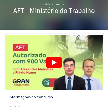
Edital iminente
Pós
AFT - Ministério do Trabalho
Graduação
OAB
Mentorias
Questões grátis
Conteúdo gratuito
Blog
Aprovados
Atendimento
Informações do Concurso
Situação