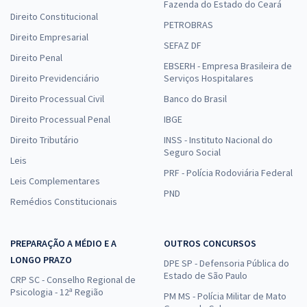
Fazenda do Estado do Ceará
Direito Constitucional
PETROBRAS
Direito Empresarial
SEFAZ DF
Direito Penal
EBSERH - Empresa Brasileira de
Direito Previdenciário
Serviços Hospitalares
Direito Processual Civil
Banco do Brasil
Direito Processual Penal
IBGE
Direito Tributário
INSS - Instituto Nacional do
Seguro Social
Leis
PRF - Polícia Rodoviária Federal
Leis Complementares
PND
Remédios Constitucionais
PREPARAÇÃO A MÉDIO E A
OUTROS CONCURSOS
LONGO PRAZO
DPE SP - Defensoria Pública do
Estado de São Paulo
CRP SC - Conselho Regional de
Psicologia - 12ª Região
PM MS - Polícia Militar de Mato