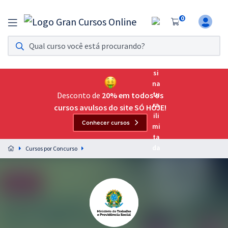
0
Assinatura Ilimitada 11
Acesso a todos os cursos. Teste grátis por 7 dias!
Assinatura OAB Até Passar
Acesso ilimitado a toda preparação para o Exame da
Desconto de
20% em todos os
Ordem, até você passar!
cursos avulsos do site SÓ HOJE!
Conhecer cursos
Residências Multiprofissionais
Preparação completa e intensiva para as principais
Cursos por Concurso
residências em saúde do Brasil
Concursos
Assinatura Ilimitada
Cursos 20% OFF