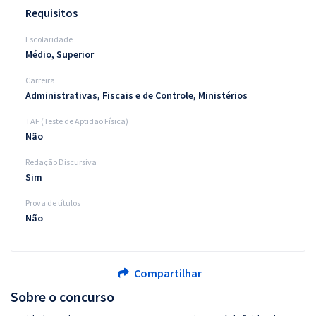
Requisitos
Escolaridade
Médio, Superior
Carreira
Administrativas, Fiscais e de Controle, Ministérios
TAF (Teste de Aptidão Física)
Não
Redação Discursiva
Sim
Prova de títulos
Não
Compartilhar
Sobre o concurso