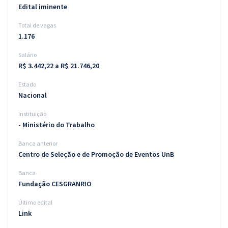
Edital iminente
Total de vagas
1.176
Salário
R$ 3.442,22 a R$ 21.746,20
Estado
Nacional
Instituição
- Ministério do Trabalho
Banca anterior
Centro de Seleção e de Promoção de Eventos UnB
Banca
Fundação CESGRANRIO
Último edital
Link