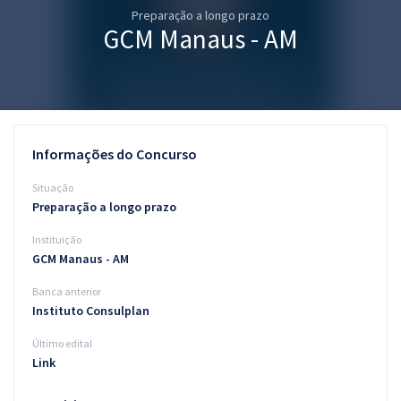
Preparação a longo prazo
Pós
GCM Manaus - AM
Graduação
OAB
Mentorias
Informações do Concurso
Questões grátis
Situação
Preparação a longo prazo
Conteúdo gratuito
Instituição
Blog
GCM Manaus - AM
Aprovados
Banca anterior
Instituto Consulplan
Atendimento
Último edital
Link