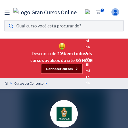
0
Assinatura Ilimitada 11
Acesso a todos os cursos. Teste grátis por 7 dias!
Assinatura OAB Até Passar
Acesso ilimitado a toda preparação para o Exame da
Desconto de
20% em todos os
Ordem, até você passar!
cursos avulsos do site SÓ HOJE!
Conhecer cursos
Residências Multiprofissionais
Preparação completa e intensiva para as principais
Cursos por Concurso
residências em saúde do Brasil
Concursos
Assinatura Ilimitada
Cursos 20% OFF