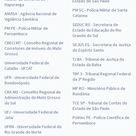
Estado de São Paulo
Itapuranga
PM SC - Polícia Militar de Santa
ANVISA - Agência Nacional de
Catarina
Vigilância Sanitária
SEDUC RS - Secretaria de
PM PE - Polícia Militar de
Estado da Educação do Rio
Pernambuco
Grande do Sul
CRECI MT - Conselho Regional de
SEJUS ES - Secretaria da Justiça
Corretores de Imóveis do Mato
do Espírito Santo
Grosso
TJ BA - Tribunal de Justiça do
Universidade Federal de
Estado da Bahia
Catalão - UFCAT
TRF 3 - Tribunal Regional Federal
UFR - Universidade Federal de
da 3ª Região
Rondonópolis
MP RO - Ministério Público de
CRA MS - Conselho Regional de
Rondônia
Administração do Mato Grosso
do Sul
TCE SP - Tribunal de Contas do
Estado de São Paulo
UFJ - Universidade Federal de
Jataí
Politec PE - Polícia Científica de
Pernambuco
UFRN - Universidade Federal do
Rio Grande do Norte