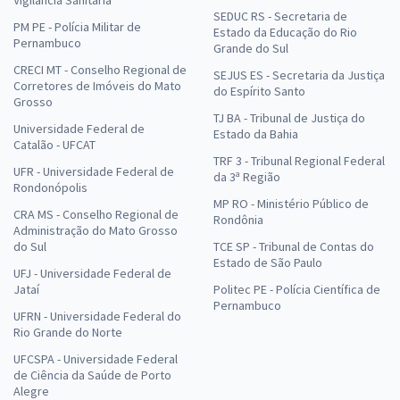
Vigilância Sanitária
SEDUC RS - Secretaria de
PM PE - Polícia Militar de
Estado da Educação do Rio
Pernambuco
Grande do Sul
CRECI MT - Conselho Regional de
SEJUS ES - Secretaria da Justiça
Corretores de Imóveis do Mato
do Espírito Santo
Grosso
TJ BA - Tribunal de Justiça do
Universidade Federal de
Estado da Bahia
Catalão - UFCAT
TRF 3 - Tribunal Regional Federal
UFR - Universidade Federal de
da 3ª Região
Rondonópolis
MP RO - Ministério Público de
CRA MS - Conselho Regional de
Rondônia
Administração do Mato Grosso
do Sul
TCE SP - Tribunal de Contas do
Estado de São Paulo
UFJ - Universidade Federal de
Jataí
Politec PE - Polícia Científica de
Pernambuco
UFRN - Universidade Federal do
Rio Grande do Norte
UFCSPA - Universidade Federal
de Ciência da Saúde de Porto
Alegre