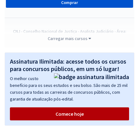
Comprar
CNJ - Conselho Nacional de Justiça - Analista Judiciário - Área:
Administrativa
Carregar mais cursos
R$ 383,84
à vista
31,99
R$
ou 12x de
Assinatura Ilimitada: acesse todos os cursos
Economize R$ 95,96 (-20%)
para concursos públicos, em um só lugar!
Comprar
O melhor custo
benefício para os seus estudos e seu bolso. São mais de 25 mil
cursos para todas as carreiras de concursos públicos, com
garantia de atualização pós-edital.
CNJ - Conselho Nacional de Justiça - Analista Judiciário - Apoio
Especializado: Especialidade: Estatística
Comece hoje
R$ 383,84
à vista
31,99
R$
ou 12x de
Economize R$ 95,96 (-20%)