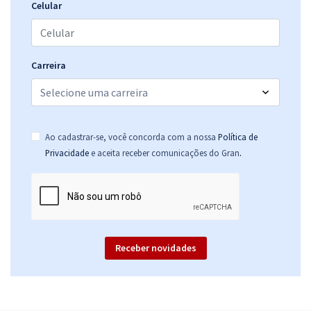
Celular
Comprar
Carreira
CNJ - Conselho Nacional de Justiça - Cargo 6: Analista Judiciário -
Área: Judiciária
R$ 632,64
à vista
52,72
R$
ou 12x de
Ao cadastrar-se, você concorda com a nossa
Política de
Economize R$ 158,16 (-20%)
.
Privacidade
e aceita receber comunicações do Gran
Comprar
Receber novidades