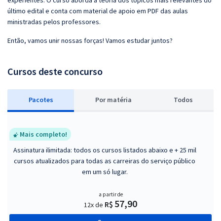
experientes. O curso aborda a teoria dos tópicos mais relevantes do
último edital e conta com material de apoio em PDF das aulas
ministradas pelos professores.
Então, vamos unir nossas forças! Vamos estudar juntos?
Cursos deste concurso
Pacotes
P
or matéria
Todos
Mais completo!
Assinatura ilimitada: todos os cursos listados abaixo e + 25 mil
cursos atualizados para todas as carreiras do serviço público
em um só lugar.
a partir de
57,90
R$
12x de