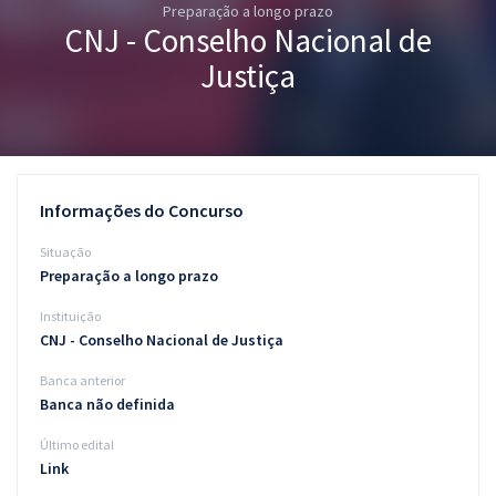
Preparação a longo prazo
Pós
CNJ - Conselho Nacional de
Graduação
Justiça
OAB
Mentorias
Informações do Concurso
Questões grátis
Situação
Conteúdo gratuito
Preparação a longo prazo
Instituição
Blog
CNJ - Conselho Nacional de Justiça
Aprovados
Banca anterior
Banca não definida
Atendimento
Último edital
Link