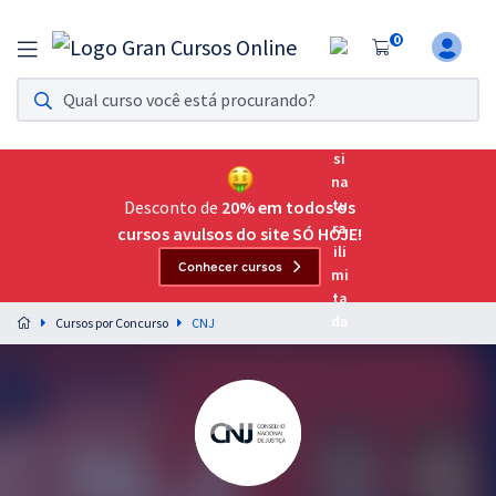
0
Assinatura Ilimitada 11
Acesso a todos os cursos. Teste grátis por 7 dias!
Assinatura OAB Até Passar
Acesso ilimitado a toda preparação para o Exame da
Desconto de
20% em todos os
Ordem, até você passar!
cursos avulsos do site SÓ HOJE!
Conhecer cursos
Residências Multiprofissionais
Preparação completa e intensiva para as principais
Cursos por Concurso
CNJ
residências em saúde do Brasil
Concursos
Assinatura Ilimitada
Cursos 20% OFF