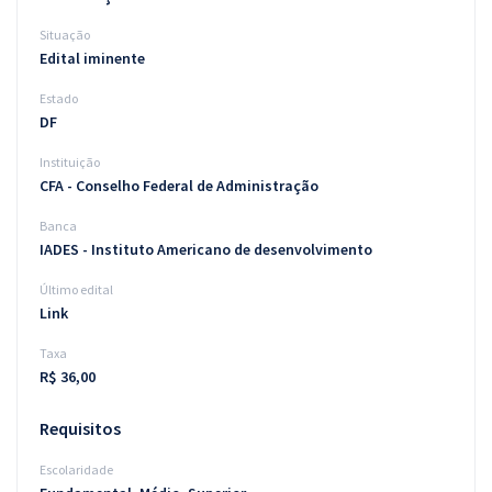
Situação
Edital iminente
Estado
DF
Instituição
CFA - Conselho Federal de Administração
Banca
IADES - Instituto Americano de desenvolvimento
Último edital
Link
Taxa
R$ 36,00
Requisitos
Escolaridade