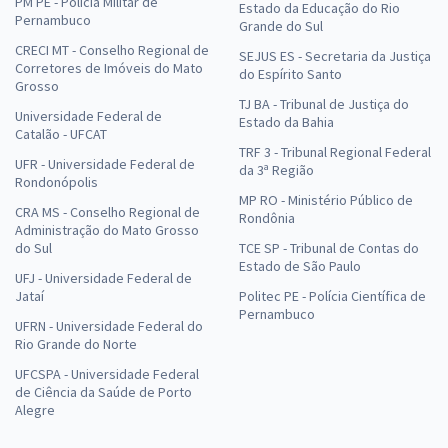
PM PE - Polícia Militar de
Estado da Educação do Rio
Pernambuco
Grande do Sul
CRECI MT - Conselho Regional de
SEJUS ES - Secretaria da Justiça
Corretores de Imóveis do Mato
do Espírito Santo
Grosso
TJ BA - Tribunal de Justiça do
Universidade Federal de
Estado da Bahia
Catalão - UFCAT
TRF 3 - Tribunal Regional Federal
UFR - Universidade Federal de
da 3ª Região
Rondonópolis
MP RO - Ministério Público de
CRA MS - Conselho Regional de
Rondônia
Administração do Mato Grosso
do Sul
TCE SP - Tribunal de Contas do
Estado de São Paulo
UFJ - Universidade Federal de
Jataí
Politec PE - Polícia Científica de
Pernambuco
UFRN - Universidade Federal do
Rio Grande do Norte
UFCSPA - Universidade Federal
de Ciência da Saúde de Porto
Alegre