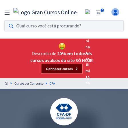
0
Assinatura Ilimitada 11
Acesso a todos os cursos. Teste grátis por 7 dias!
Assinatura OAB Até Passar
Acesso ilimitado a toda preparação para o Exame da
Desconto de
20% em todos os
Ordem, até você passar!
cursos avulsos do site SÓ HOJE!
Conhecer cursos
Residências Multiprofissionais
Preparação completa e intensiva para as principais
Cursos por Concurso
CFA
residências em saúde do Brasil
Concursos
Assinatura Ilimitada
Cursos 20% OFF