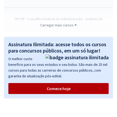
CFA DF - Conselho Federal de Administração - Analista de
Contabilidade (Pré-edital)
Carregar mais cursos
R$ 415,92
à vista
34,66
R$
ou 12x de
Assinatura Ilimitada: acesse todos os cursos
Economize R$ 103,98 (-20%)
para concursos públicos, em um só lugar!
Comprar
O melhor custo
benefício para os seus estudos e seu bolso. São mais de 25 mil
cursos para todas as carreiras de concursos públicos, com
garantia de atualização pós-edital.
CFA DF - Conselho Federal de Administração - Assistente
Administrativo (Pré-edital)
Comece hoje
R$ 391,92
à vista
32,66
R$
ou 12x de
Economize R$ 97,98 (-20%)
Comprar