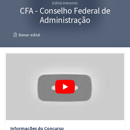
Edital iminente
Pós
CFA - Conselho Federal de
Graduação
Administração
OAB
Baixar edital
Mentorias
Questões grátis
Conteúdo gratuito
Blog
Aprovados
Atendimento
Informações do Concurso