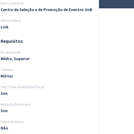
Banca anterior
Centro de Seleção e de Promoção de Eventos UnB
Último edital
Link
Requisitos
Escolaridade
Médio, Superior
Carreira
Militar
TAF (Teste de Aptidão Física)
Sim
Redação Discursiva
Sim
Prova de títulos
Não