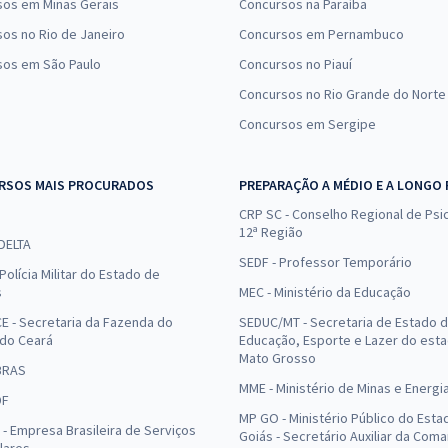
sos em Minas Gerais
Concursos na Paraíba
os no Rio de Janeiro
Concursos em Pernambuco
sos em São Paulo
Concursos no Piauí
Concursos no Rio Grande do Norte
Concursos em Sergipe
RSOS MAIS PROCURADOS
PREPARAÇÃO A MÉDIO E A LONGO
CRP SC - Conselho Regional de Psic
12ª Região
 DELTA
SEDF - Professor Temporário
Polícia Militar do Estado de
s
MEC - Ministério da Educação
E - Secretaria da Fazenda do
SEDUC/MT - Secretaria de Estado 
 do Ceará
Educação, Esporte e Lazer do est
Mato Grosso
BRAS
MME - Ministério de Minas e Energi
DF
MP GO - Ministério Público do Esta
- Empresa Brasileira de Serviços
Goiás - Secretário Auxiliar da Com