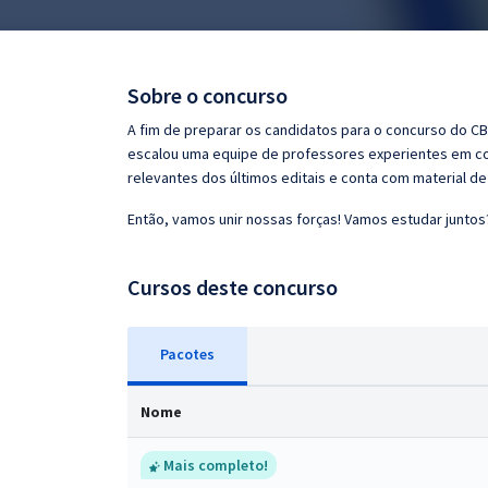
Pós
Graduação
Sobre o concurso
OAB
A fim de preparar os candidatos para o concurso do CB
escalou uma equipe de professores experientes em con
Mentorias
relevantes dos últimos editais e conta com material d
Então, vamos unir nossas forças! Vamos estudar juntos
Questões grátis
Conteúdo gratuito
Cursos deste concurso
Blog
Pacotes
Aprovados
Nome
Atendimento
Mais completo!