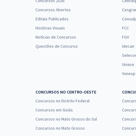
Concursos 2026
Cebras
Concursos Abertos
Cesgra
Editais Publicados
Consulp
Histórias Visuais
FCC
Notícias de Concursos
FGV
Questões de Concurso
Idecan
Seleco
Uniase
Vunesp
CONCURSOS NO CENTRO-OESTE
CONCUR
Concursos no Distrito Federal
Concur
Concursos em Goiás
Concurs
Concursos no Mato Grosso do Sul
Concurs
Concursos no Mato Grosso
Concurs