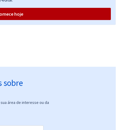
-edital.
omece hoje
s sobre
sua área de interesse ou da