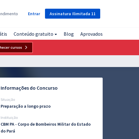
Assinatura
Ilimitada
11
endimento
Entrar
átis
Conteúdo gratuito
Blog
Aprovados
hecer cursos
Informações do Concurso
Situação
Preparação a longo prazo
Instituição
CBM PA - Corpo de Bombeiros Militar do Estado
do Pará