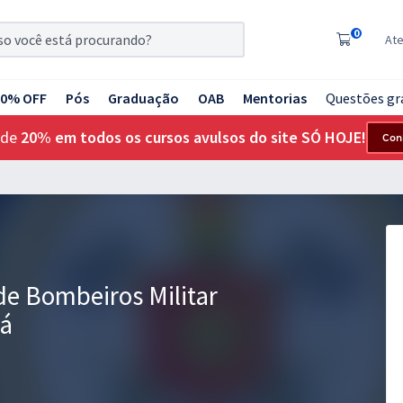
0
At
20% OFF
Pós
Graduação
OAB
Mentorias
Questões gr
 de
20% em todos os cursos avulsos do site SÓ HOJE!
Con
de Bombeiros Militar
rá