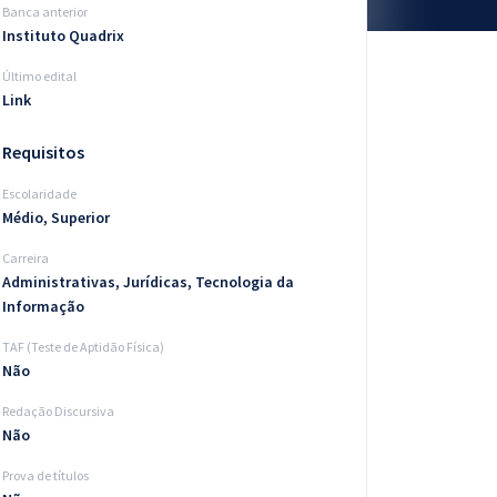
Banca anterior
Instituto Quadrix
Último edital
Link
Requisitos
Escolaridade
Médio, Superior
Carreira
Administrativas, Jurídicas, Tecnologia da
Informação
TAF (Teste de Aptidão Física)
Não
Redação Discursiva
Não
Prova de títulos