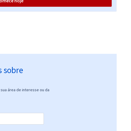
omece hoje
R$ 183,92
à vista
15,33
R$
ou 12x de
Comprar
Economize R$ 45,98
(-20%)
s sobre
sua área de interesse ou da