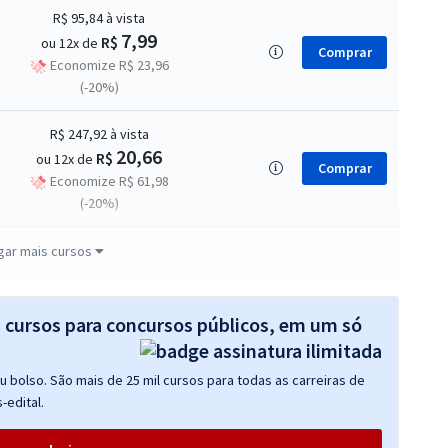
R$ 95,84
à vista
7,99
R$
ou 12x de
Comprar
Economize R$ 23,96
(-20%)
R$ 247,92
à vista
20,66
R$
ou 12x de
Comprar
Economize R$ 61,98
(-20%)
R$ 287,92
à vista
gar mais cursos
23,99
R$
ou 12x de
Comprar
Economize R$ 71,98
(-20%)
s cursos para concursos públicos, em um só
R$ 367,92
à vista
 bolso. São mais de 25 mil cursos para todas as carreiras de
30,66
R$
ou 12x de
Comprar
-edital.
Economize R$ 91,98
(-20%)