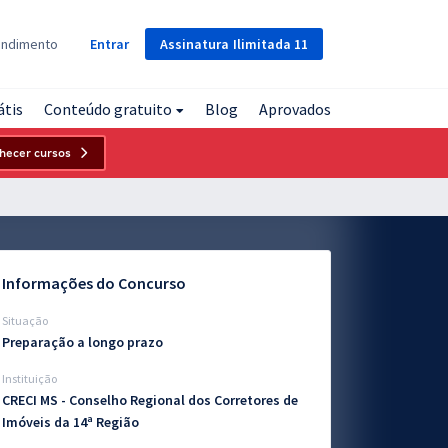
Assinatura
Ilimitada
11
endimento
Entrar
átis
Conteúdo gratuito
Blog
Aprovados
hecer cursos
Informações do Concurso
Situação
Preparação a longo prazo
Instituição
CRECI MS - Conselho Regional dos Corretores de
Imóveis da 14ª Região