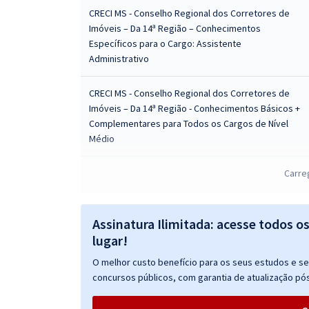
CRECI MS - Conselho Regional dos Corretores de
Imóveis – Da 14ª Região – Conhecimentos
Específicos para o Cargo: Assistente
Administrativo
CRECI MS - Conselho Regional dos Corretores de
Imóveis – Da 14ª Região - Conhecimentos Básicos +
Complementares para Todos os Cargos de Nível
Médio
CRECI MS - Conselho Regional dos Corretores de
Carre
Imóveis – Da 14ª Região - Conhecimentos Básicos +
Complementares para Todos os Cargos de Nível
Superior
Assinatura Ilimitada: acesse todos o
lugar!
O melhor custo benefício para os seus estudos e seu
CRECI MS - Conselho Regional dos Corretores de
concursos públicos, com garantia de atualização pós
Imóveis Da 14ª Região - Agente Fiscal