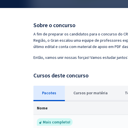
Pós
Graduação
Sobre o concurso
OAB
A fim de preparar os candidatos para o concurso do CR
Região, o Gran escalou uma equipe de professores exp
Mentorias
último edital e conta com material de apoio em PDF da
Então, vamos unir nossas forças! Vamos estudar juntos
Questões grátis
Conteúdo gratuito
Cursos deste concurso
Blog
Pacotes
Cursos
p
or matéria
T
Aprovados
Nome
Atendimento
Mais completo!