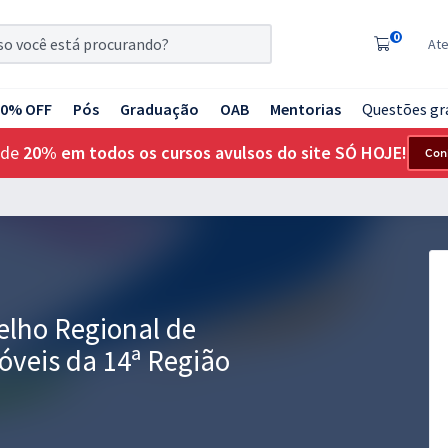
0
At
20% OFF
Pós
Graduação
OAB
Mentorias
Questões gr
 de
20% em todos os cursos avulsos do site SÓ HOJE!
Con
elho Regional de
óveis da 14ª Região