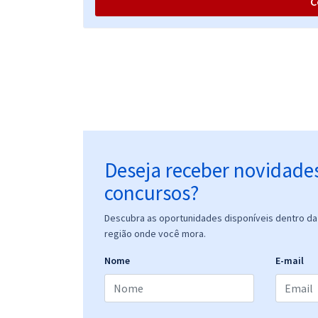
C
CRECI MS - Conselho Regional dos Corretores de
Imóveis Da 14ª Região - Conhecimentos
Específicos para Agente Fiscal
Deseja receber novidade
concursos?
Descubra as oportunidades disponíveis dentro da 
região onde você mora.
Nome
E-mail