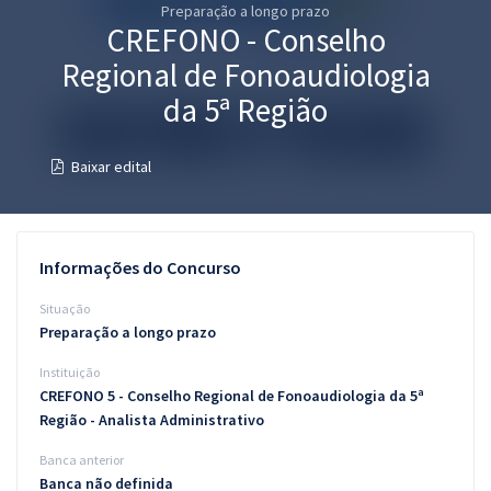
Preparação a longo prazo
Pós
CREFONO - Conselho
Graduação
Regional de Fonoaudiologia
da 5ª Região
OAB
Baixar edital
Mentorias
Questões grátis
Informações do Concurso
Conteúdo gratuito
Situação
Blog
Preparação a longo prazo
Aprovados
Instituição
CREFONO 5 - Conselho Regional de Fonoaudiologia da 5ª
Atendimento
Região - Analista Administrativo
Banca anterior
Banca não definida