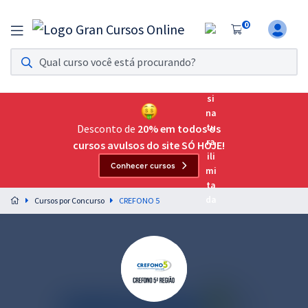
0
Assinatura Ilimitada 11
Acesso a todos os cursos. Teste grátis por 7 dias!
Assinatura OAB Até Passar
Acesso ilimitado a toda preparação para o Exame da
Desconto de
20% em todos os
Ordem, até você passar!
cursos avulsos do site SÓ HOJE!
Conhecer cursos
Residências Multiprofissionais
Preparação completa e intensiva para as principais
Cursos por Concurso
CREFONO 5
residências em saúde do Brasil
Concursos
Assinatura Ilimitada
Cursos 20% OFF