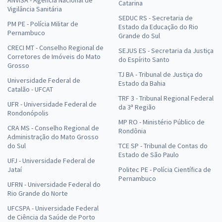
ANVISA - Agência Nacional de
Catarina
Vigilância Sanitária
SEDUC RS - Secretaria de
PM PE - Polícia Militar de
Estado da Educação do Rio
Pernambuco
Grande do Sul
CRECI MT - Conselho Regional de
SEJUS ES - Secretaria da Justiça
Corretores de Imóveis do Mato
do Espírito Santo
Grosso
TJ BA - Tribunal de Justiça do
Universidade Federal de
Estado da Bahia
Catalão - UFCAT
TRF 3 - Tribunal Regional Federal
UFR - Universidade Federal de
da 3ª Região
Rondonópolis
MP RO - Ministério Público de
CRA MS - Conselho Regional de
Rondônia
Administração do Mato Grosso
do Sul
TCE SP - Tribunal de Contas do
Estado de São Paulo
UFJ - Universidade Federal de
Jataí
Politec PE - Polícia Científica de
Pernambuco
UFRN - Universidade Federal do
Rio Grande do Norte
UFCSPA - Universidade Federal
de Ciência da Saúde de Porto