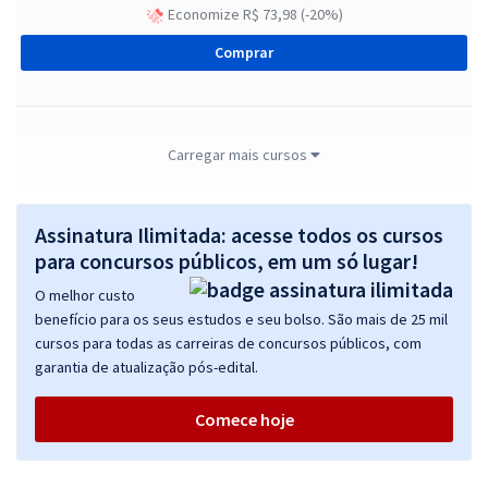
Economize R$ 73,98 (-20%)
Comprar
CREFONO 5 - Conselho Regional de Fonoaudiologia da 5ª Região -
Carregar mais cursos
Auxiliar Administrativo I
R$ 359,92
à vista
Assinatura Ilimitada: acesse todos os cursos
29,99
R$
ou 12x de
para concursos públicos, em um só lugar!
Economize R$ 89,98 (-20%)
O melhor custo
Comprar
benefício para os seus estudos e seu bolso. São mais de 25 mil
cursos para todas as carreiras de concursos públicos, com
garantia de atualização pós-edital.
CREFONO 5 - Conselho Regional de Fonoaudiologia da 5ª Região -
Comece hoje
Analista Administrativo
R$ 471,92
à vista
39,33
R$
ou 12x de