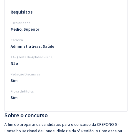
Requisitos
Escolaridade
Médio, Superior
Carreira
Administrativas, Saúde
TAF (Teste de Aptidão Física)
Não
Redação Discursiva
Sim
Prova de títulos
Sim
Sobre o concurso
A fim de preparar os candidatos para o concurso da CREFONO 5 -
Conselho Regional de Fonoaudiologia da 5ª Região, o Gran escalou