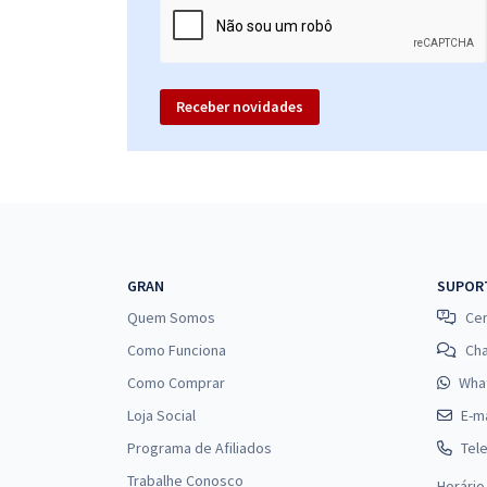
Receber novidades
GRAN
SUPOR
Quem Somos
Cen
Como Funciona
Ch
Como Comprar
Wha
Loja Social
E-ma
Programa de Afiliados
Tel
Trabalhe Conosco
Horário