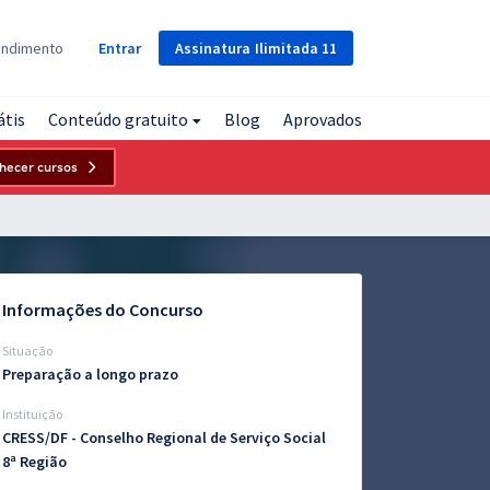
Assinatura
Ilimitada
11
endimento
Entrar
átis
Conteúdo gratuito
Blog
Aprovados
hecer cursos
Informações do Concurso
Situação
Preparação a longo prazo
Instituição
CRESS/DF - Conselho Regional de Serviço Social
8ª Região