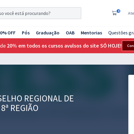
0
At
20% OFF
Pós
Graduação
OAB
Mentorias
Questões gr
 de
20% em todos os cursos avulsos do site SÓ HOJE!
Con
NSELHO REGIONAL DE
 8ª REGIÃO