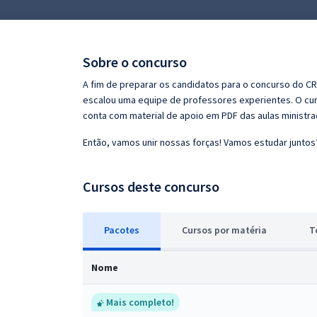
Pós
Graduação
Sobre o concurso
OAB
A fim de preparar os candidatos para o concurso do CR
escalou uma equipe de professores experientes. O curs
Mentorias
conta com material de apoio em PDF das aulas ministr
Então, vamos unir nossas forças! Vamos estudar juntos
Questões grátis
Conteúdo gratuito
Cursos deste concurso
Blog
Pacotes
Cursos
p
or matéria
T
Aprovados
Nome
Atendimento
Mais completo!