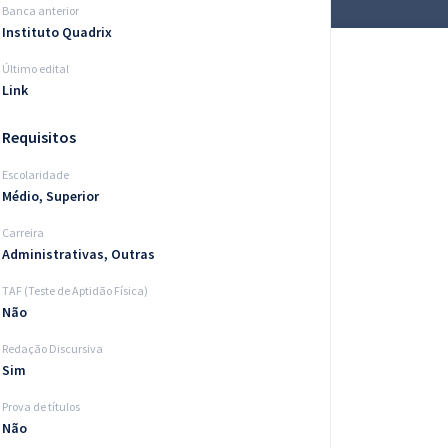
Banca anterior
Instituto Quadrix
Último edital
Link
Requisitos
Escolaridade
Médio, Superior
Carreira
Administrativas, Outras
TAF (Teste de Aptidão Física)
Não
Redação Discursiva
Sim
Prova de títulos
Não