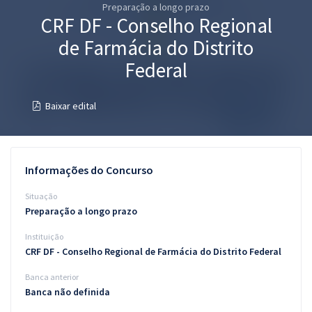
Preparação a longo prazo
Pós
CRF DF - Conselho Regional
Graduação
de Farmácia do Distrito
Federal
OAB
Baixar edital
Mentorias
Questões grátis
Informações do Concurso
Conteúdo gratuito
Situação
Blog
Preparação a longo prazo
Aprovados
Instituição
CRF DF - Conselho Regional de Farmácia do Distrito Federal
Atendimento
Banca anterior
Banca não definida