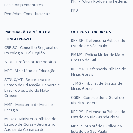
PRF - Polícia Rodoviária Federal
Leis Complementares
PND
Remédios Constitucionais
PREPARAÇÃO A MÉDIO E A
OUTROS CONCURSOS
LONGO PRAZO
DPE SP - Defensoria Pública do
Estado de São Paulo
CRP SC - Conselho Regional de
Psicologia - 12ª Região
PM MS - Polícia Militar de Mato
Grosso do Sul
SEDF - Professor Temporário
DPE MG - Defensoria Pública de
MEC - Ministério da Educação
Minas Gerais
SEDUC/MT - Secretaria de
TJ MG - Tribunal de Justiça de
Estado de Educação, Esporte e
Minas Gerais
Lazer do estado de Mato
Grosso
CGDF - Controladoria Geral do
Distrito Federal
MME - Ministério de Minas e
Energia
DPE RS - Defensoria Pública do
Estado do Rio Grande do Sul
MP GO - Ministério Público do
Estado de Goiás - Secretário
MP SP - Ministério Público do
Auxiliar da Comarca de
Estado de São Paulo