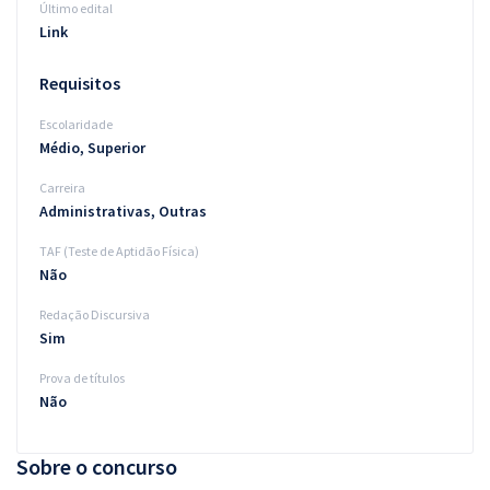
Último edital
Link
Requisitos
Escolaridade
Médio, Superior
Carreira
Administrativas, Outras
TAF (Teste de Aptidão Física)
Não
Redação Discursiva
Sim
Prova de títulos
Não
Sobre o concurso