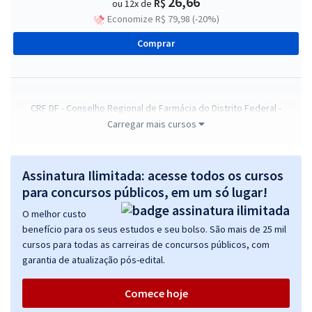
26,66
R$
ou 12x de
Economize R$ 79,98 (-20%)
Comprar
CRF DF - Conselho Regional de Farmácia do Distrito Federal -
Administrador (Código 400)
Carregar mais cursos
R$ 391,92
à vista
32,66
R$
ou 12x de
Assinatura Ilimitada: acesse todos os cursos
Economize R$ 97,98 (-20%)
para concursos públicos, em um só lugar!
Comprar
O melhor custo
benefício para os seus estudos e seu bolso. São mais de 25 mil
cursos para todas as carreiras de concursos públicos, com
garantia de atualização pós-edital.
CRF DF - Conselho Regional de Farmácia do Distrito Federal -
Farmacêutico Fiscal I (Código 402)
Comece hoje
R$ 399,92
à vista