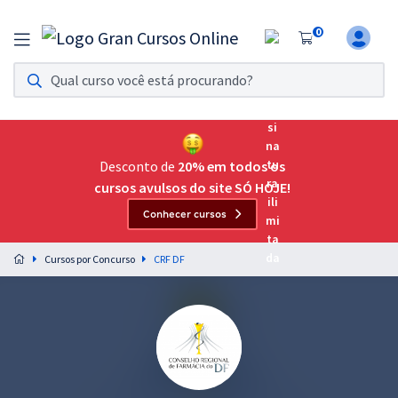
0
Assinatura Ilimitada 11
Acesso a todos os cursos. Teste grátis por 7 dias!
Assinatura OAB Até Passar
Acesso ilimitado a toda preparação para o Exame da
Desconto de
20% em todos os
Ordem, até você passar!
cursos avulsos do site SÓ HOJE!
Conhecer cursos
Residências Multiprofissionais
Preparação completa e intensiva para as principais
Cursos por Concurso
CRF DF
residências em saúde do Brasil
Concursos
Assinatura Ilimitada
Cursos 20% OFF