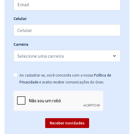
400)
R$ 263,92
à vista
21,99
R$
ou 12x de
Celular
Economize R$ 65,98 (-20%)
Comprar
Carreira
CRF DF - Conselho Regional de Farmácia do Distrito Federal -
Conhecimentos Específicos para Farmacêutico Fiscal I (Código 402) -
Ao cadastrar-se, você concorda com a nossa
Política de
Pós-edital
.
Privacidade
e aceita receber comunicações do Gran
R$ 319,92
à vista
26,66
R$
ou 12x de
Economize R$ 79,98 (-20%)
Comprar
Receber novidades