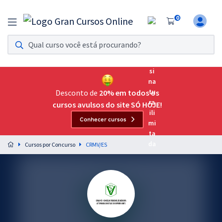
0
Assinatura Ilimitada 11
Acesso a todos os cursos. Teste grátis por 7 dias!
Assinatura OAB Até Passar
Acesso ilimitado a toda preparação para o Exame da
Desconto de
20% em todos os
Ordem, até você passar!
cursos avulsos do site SÓ HOJE!
Conhecer cursos
Residências Multiprofissionais
Preparação completa e intensiva para as principais
Cursos por Concurso
CRMV/ES
residências em saúde do Brasil
Concursos
Assinatura Ilimitada
Cursos 20% OFF