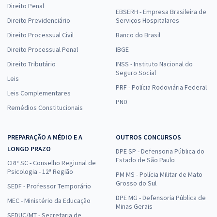
Direito Penal
EBSERH - Empresa Brasileira de
Direito Previdenciário
Serviços Hospitalares
Direito Processual Civil
Banco do Brasil
Direito Processual Penal
IBGE
Direito Tributário
INSS - Instituto Nacional do
Seguro Social
Leis
PRF - Polícia Rodoviária Federal
Leis Complementares
PND
Remédios Constitucionais
PREPARAÇÃO A MÉDIO E A
OUTROS CONCURSOS
LONGO PRAZO
DPE SP - Defensoria Pública do
Estado de São Paulo
CRP SC - Conselho Regional de
Psicologia - 12ª Região
PM MS - Polícia Militar de Mato
Grosso do Sul
SEDF - Professor Temporário
DPE MG - Defensoria Pública de
MEC - Ministério da Educação
Minas Gerais
SEDUC/MT - Secretaria de