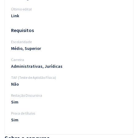
Último edital
Link
Requisitos
Escolaridade
Médio, Superior
Carreira
Administrativas, Jurídicas
TAF (Teste de Aptidão Física)
Não
Redação Discursiva
Sim
Prova de títulos
Sim