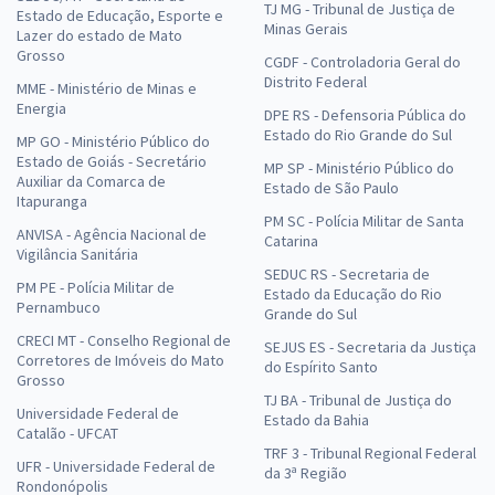
TJ MG - Tribunal de Justiça de
Estado de Educação, Esporte e
Minas Gerais
Lazer do estado de Mato
Grosso
CGDF - Controladoria Geral do
Distrito Federal
MME - Ministério de Minas e
Energia
DPE RS - Defensoria Pública do
Estado do Rio Grande do Sul
MP GO - Ministério Público do
Estado de Goiás - Secretário
MP SP - Ministério Público do
Auxiliar da Comarca de
Estado de São Paulo
Itapuranga
PM SC - Polícia Militar de Santa
ANVISA - Agência Nacional de
Catarina
Vigilância Sanitária
SEDUC RS - Secretaria de
PM PE - Polícia Militar de
Estado da Educação do Rio
Pernambuco
Grande do Sul
CRECI MT - Conselho Regional de
SEJUS ES - Secretaria da Justiça
Corretores de Imóveis do Mato
do Espírito Santo
Grosso
TJ BA - Tribunal de Justiça do
Universidade Federal de
Estado da Bahia
Catalão - UFCAT
TRF 3 - Tribunal Regional Federal
UFR - Universidade Federal de
da 3ª Região
Rondonópolis