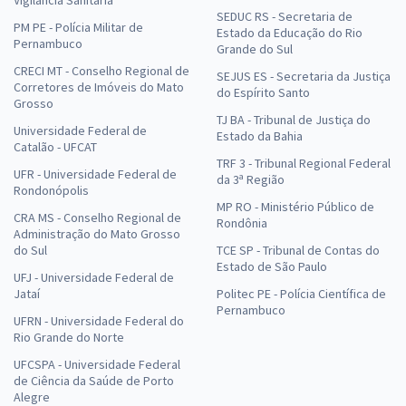
Vigilância Sanitária
SEDUC RS - Secretaria de
PM PE - Polícia Militar de
Estado da Educação do Rio
Pernambuco
Grande do Sul
CRECI MT - Conselho Regional de
SEJUS ES - Secretaria da Justiça
Corretores de Imóveis do Mato
do Espírito Santo
Grosso
TJ BA - Tribunal de Justiça do
Universidade Federal de
Estado da Bahia
Catalão - UFCAT
TRF 3 - Tribunal Regional Federal
UFR - Universidade Federal de
da 3ª Região
Rondonópolis
MP RO - Ministério Público de
CRA MS - Conselho Regional de
Rondônia
Administração do Mato Grosso
do Sul
TCE SP - Tribunal de Contas do
Estado de São Paulo
UFJ - Universidade Federal de
Jataí
Politec PE - Polícia Científica de
Pernambuco
UFRN - Universidade Federal do
Rio Grande do Norte
UFCSPA - Universidade Federal
de Ciência da Saúde de Porto
Alegre