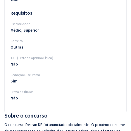
Requisitos
Escolaridade
Médio, Superior
Carreira
Outras
TAF (Teste de Aptidão Física)
Não
Redação Discursiva
Sim
Prova de títulos
Não
Sobre o concurso
O concurso Detran DF foi anunciado oficialmente. O próximo certame