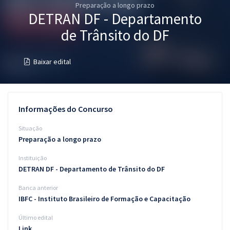
Preparação a longo prazo
Pós
DETRAN DF - Departamento
Graduação
de Trânsito do DF
OAB
Baixar edital
Mentorias
Questões grátis
Informações do Concurso
Conteúdo gratuito
Situação
Preparação a longo prazo
Blog
Instituição
Aprovados
DETRAN DF - Departamento de Trânsito do DF
Banca anterior
Atendimento
IBFC - Instituto Brasileiro de Formação e Capacitação
Último edital
Link