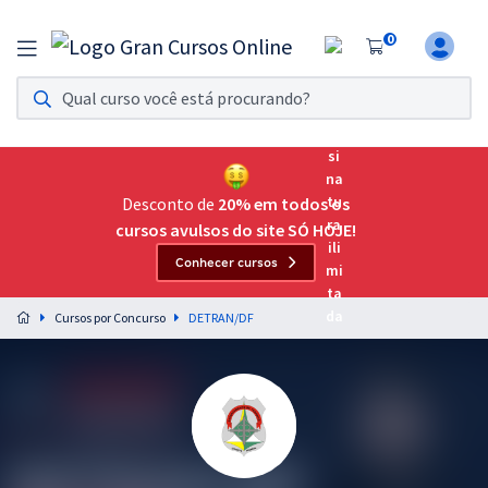
0
Assinatura Ilimitada 11
Acesso a todos os cursos. Teste grátis por 7 dias!
Assinatura OAB Até Passar
Acesso ilimitado a toda preparação para o Exame da
Desconto de
20% em todos os
Ordem, até você passar!
cursos avulsos do site SÓ HOJE!
Conhecer cursos
Residências Multiprofissionais
Preparação completa e intensiva para as principais
Cursos por Concurso
DETRAN/DF
residências em saúde do Brasil
Concursos
Assinatura Ilimitada
Cursos 20% OFF