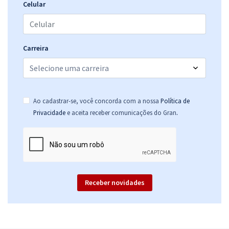
13,33
R$
ou 12x de
Celular
Economize R$ 40,00 (-20%)
Comprar
Carreira
DETRAN DF - Departamento de Trânsito do DF - Técnico em
Atividades de Trânsito (Pré-edital)
Ao cadastrar-se, você concorda com a nossa
Política de
R$ 391,92
à vista
.
Privacidade
e aceita receber comunicações do Gran
32,66
R$
ou 12x de
Economize R$ 97,98 (-20%)
Comprar
Receber novidades
DETRAN DF - Departamento de Trânsito do DF - Conhecimentos
Específicos para o Cargo de Técnico em Atividades de Trânsito (Pré-
edital)