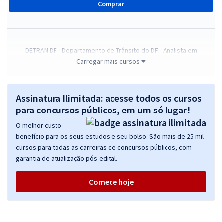
Comprar
DETRAN DF - Departamento de Trânsito do DF - Analista em
Atividades de Trânsito (Pré-edital)
Carregar mais cursos
R$ 431,84
à vista
35,99
R$
ou 12x de
Assinatura Ilimitada: acesse todos os cursos
Economize R$ 107,96 (-20%)
para concursos públicos, em um só lugar!
Comprar
O melhor custo
benefício para os seus estudos e seu bolso. São mais de 25 mil
cursos para todas as carreiras de concursos públicos, com
garantia de atualização pós-edital.
DETRAN DF - Departamento de Trânsito do Distrito Federal -
Conhecimentos Gerais para o Cargo de Agente de Trânsito (Pré-
Comece hoje
edital)
R$ 447,99
à vista
37,33
R$
ou 12x de