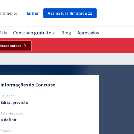
Assinatura
Ilimitada
11
endimento
Entrar
átis
Conteúdo gratuito
Blog
Aprovados
hecer cursos
Informações do Concurso
Situação
Edital previsto
Total de vagas
a definir
Estado