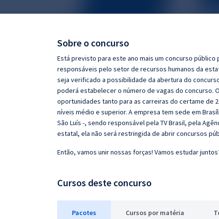
Pós
Graduação
Sobre o concurso
OAB
Está previsto para este ano mais um concurso público
responsáveis pelo setor de recursos humanos da esta
Mentorias
seja verificado a possibilidade da abertura do concurs
poderá estabelecer o número de vagas do concurso. O
oportunidades tanto para as carreiras do certame de 2
Questões grátis
níveis médio e superior. A empresa tem sede em Brasíli
Conteúdo gratuito
São Luís -, sendo responsável pela TV Brasil, pela Agên
estatal, ela não será restringida de abrir concursos p
Blog
Então, vamos unir nossas forças! Vamos estudar juntos
Aprovados
Cursos deste concurso
Atendimento
Pacotes
Cursos
p
or matéria
T