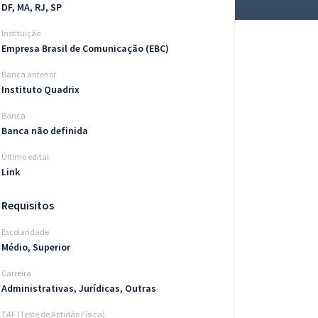
DF, MA, RJ, SP
Instituição
Empresa Brasil de Comunicação (EBC)
Banca anterior
Instituto Quadrix
Banca
Banca não definida
Último edital
Link
Requisitos
Escolaridade
Médio, Superior
Carreira
Administrativas, Jurídicas, Outras
TAF (Teste de Aptidão Física)