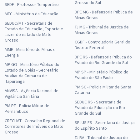
Grosso do Sul
SEDF - Professor Temporário
DPE MG - Defensoria Pública de
MEC - Ministério da Educação
Minas Gerais
SEDUC/MT - Secretaria de
TJ MG - Tribunal de Justiça de
Estado de Educação, Esporte e
Minas Gerais
Lazer do estado de Mato
Grosso
CGDF - Controladoria Geral do
Distrito Federal
MME - Ministério de Minas e
Energia
DPE RS - Defensoria Pública do
Estado do Rio Grande do Sul
MP GO - Ministério Público do
Estado de Goiás - Secretário
MP SP - Ministério Público do
Auxiliar da Comarca de
Estado de São Paulo
Itapuranga
PM SC - Polícia Militar de Santa
ANVISA - Agência Nacional de
Catarina
Vigilância Sanitária
SEDUC RS - Secretaria de
PM PE - Polícia Militar de
Estado da Educação do Rio
Pernambuco
Grande do Sul
CRECI MT - Conselho Regional de
SEJUS ES - Secretaria da Justiça
Corretores de Imóveis do Mato
do Espírito Santo
Grosso
TJ BA - Tribunal de Justiça do