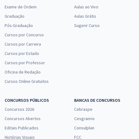
Exame de Ordem
Aulas ao Vivo
Graduação
Aulas Grátis
FIOCRUZ - Fundação Oswaldo Cruz - Conhecimentos Específicos
Pós-Graduação
Sugerir Curso
para Analista em Saúde Pública - Perfil: Gestão de Projetos
Cursos por Concurso
R$ 95,92
à vista
Cursos por Carreira
7,99
R$
ou 12x de
Cursos por Estado
Economize R$ 23,98 (-20%)
Cursos por Professor
Comprar
Oficina de Redação
Cursos Online Gratuitos
CONCURSOS PÚBLICOS
BANCAS DE CONCURSOS
Concursos 2026
Cebraspe
Concursos Abertos
Cesgranrio
Editais Publicados
Consulplan
Histórias Visuais
FCC