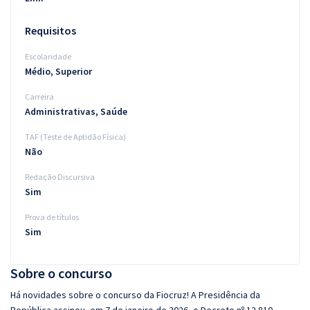
Requisitos
Escolaridade
Médio, Superior
Carreira
Administrativas, Saúde
TAF (Teste de Aptidão Física)
Não
Redação Discursiva
Sim
Prova de títulos
Sim
Sobre o concurso
Há novidades sobre o concurso da Fiocruz! A Presidência da