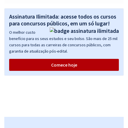
- Perfil: Gestão de Compras/Licitações
R$ 287,92
à vista
Assinatura Ilimitada: acesse todos os cursos
23,99
R$
ou 12x de
para concursos públicos, em um só lugar!
Economize R$ 71,98 (-20%)
O melhor custo
Comprar
benefício para os seus estudos e seu bolso. São mais de 25 mil
cursos para todas as carreiras de concursos públicos, com
garantia de atualização pós-edital.
FIOCRUZ - Fundação Oswaldo Cruz - Tecnologista em Saúde Pública -
Comece hoje
Perfil: Jornalista Web
R$ 311,92
à vista
25,99
R$
ou 12x de
Economize R$ 77,98 (-20%)
Comprar
FIOCRUZ - Fundação Oswaldo Cruz - Analista em Saúde Pública -