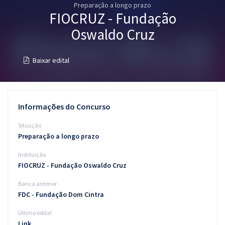
Preparação a longo prazo
Pós
FIOCRUZ - Fundação
Graduação
Oswaldo Cruz
OAB
Baixar edital
Mentorias
Questões grátis
Informações do Concurso
Conteúdo gratuito
Situação
Preparação a longo prazo
Blog
Instituição
Aprovados
FIOCRUZ - Fundação Oswaldo Cruz
Banca anterior
Atendimento
FDC - Fundação Dom Cintra
Último edital
Link