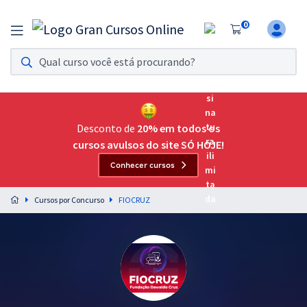
0
Assinatura Ilimitada 11
Acesso a todos os cursos. Teste grátis por 7 dias!
Assinatura OAB Até Passar
Acesso ilimitado a toda preparação para o Exame da
Desconto de
20% em todos os
Ordem, até você passar!
cursos avulsos do site SÓ HOJE!
Conhecer cursos
Residências Multiprofissionais
Preparação completa e intensiva para as principais
Cursos por Concurso
FIOCRUZ
residências em saúde do Brasil
Concursos
Assinatura Ilimitada
Cursos 20% OFF