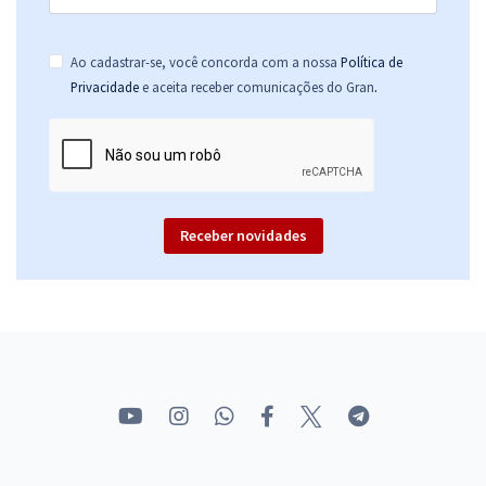
FIOCRUZ - Fundação Oswaldo Cruz - Analista em Saúde Pública -
Perfil: Gestão Contábil e Financeira
Ao cadastrar-se, você concorda com a nossa
Política de
R$ 367,92
à vista
.
Privacidade
e aceita receber comunicações do Gran
30,66
R$
ou 12x de
Economize R$ 91,98 (-20%)
Comprar
Receber novidades
FIOCRUZ - Fundação Oswaldo Cruz - Conhecimentos Específicos
para o Cargo de Analista em Saúde Pública - Perfil: Gestão Contábil e
Financeira
R$ 159,99
à vista
13,33
R$
ou 12x de
Economize R$ 40,00 (-20%)
Comprar