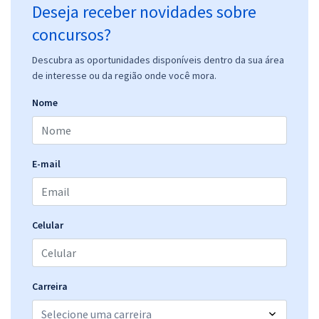
Deseja receber novidades sobre
Perfil: Gestão de Materiais/Patrimônio
R$ 311,92
à vista
concursos?
25,99
R$
ou 12x de
Descubra as oportunidades disponíveis dentro da sua área
Economize R$ 77,98 (-20%)
de interesse ou da região onde você mora.
Comprar
Nome
FIOCRUZ - Fundação Oswaldo Cruz - Conhecimentos Específicos
E-mail
para a Área de Atuação: Gestão Pública - Perfil: Gestão de
Compras/Licitações
R$ 231,92
à vista
19,33
R$
ou 12x de
Celular
Economize R$ 57,98 (-20%)
Comprar
Carreira