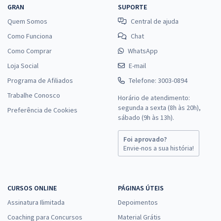
GRAN
SUPORTE
Quem Somos
Central de ajuda
FIOCRUZ - Fundação Oswaldo Cruz - Conhecimentos Específicos
para o Cargo de Analista em Saúde Pública - Perfil: Gestão de
Como Funciona
Chat
Materiais/Patrimônio
Como Comprar
WhatsApp
R$ 159,92
à vista
Loja Social
E-mail
13,33
R$
ou 12x de
Programa de Afiliados
Telefone: 3003-0894
Economize R$ 39,98 (-20%)
Trabalhe Conosco
Horário de atendimento:
Comprar
segunda a sexta (8h às 20h),
Preferência de Cookies
sábado (9h às 13h).
Foi aprovado?
FIOCRUZ - Fundação Oswaldo Cruz - Analista em Saúde Pública -
Envie-nos a sua história!
Perfil: Gestão de Projetos
R$ 287,92
à vista
23,99
R$
ou 12x de
CURSOS ONLINE
PÁGINAS ÚTEIS
Economize R$ 71,98 (-20%)
Assinatura Ilimitada
Depoimentos
Comprar
Coaching para Concursos
Material Grátis