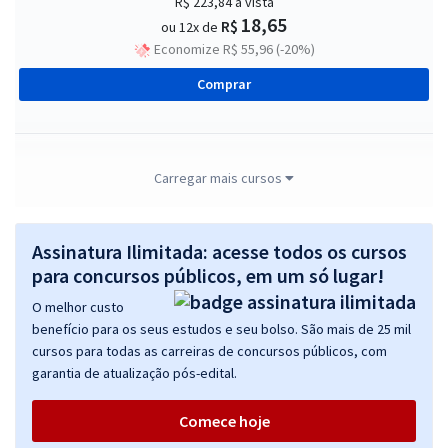
R$ 223,84
à vista
18,65
R$
ou 12x de
Economize R$ 55,96 (-20%)
Comprar
PB Saúde - Fundação Paraibana de Gestão em Saúde - Enfermeiro
Carregar mais cursos
R$ 399,92
à vista
33,33
R$
ou 12x de
Assinatura Ilimitada: acesse todos os cursos
Economize R$ 99,98 (-20%)
para concursos públicos, em um só lugar!
Comprar
O melhor custo
benefício para os seus estudos e seu bolso. São mais de 25 mil
cursos para todas as carreiras de concursos públicos, com
garantia de atualização pós-edital.
PB Saúde - Fundação Paraibana de Gestão em Saúde - Conteúdos
Comuns aos Cargos Nível Superior - Área Administrativa
Comece hoje
R$ 279,84
à vista