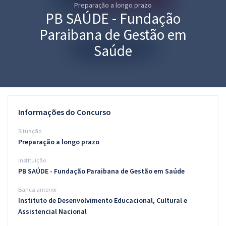
Preparação a longo prazo
Pós
PB SAÚDE - Fundação
Graduação
Paraibana de Gestão em
Saúde
OAB
Mentorias
Questões grátis
Informações do Concurso
Conteúdo gratuito
Situação
Preparação a longo prazo
Blog
Instituição
Aprovados
PB SAÚDE - Fundação Paraibana de Gestão em Saúde
Banca anterior
Atendimento
Instituto de Desenvolvimento Educacional, Cultural e
Assistencial Nacional