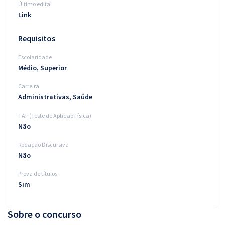
Último edital
Link
Requisitos
Escolaridade
Médio, Superior
Carreira
Administrativas, Saúde
TAF (Teste de Aptidão Física)
Não
Redação Discursiva
Não
Prova de títulos
Sim
Sobre o concurso