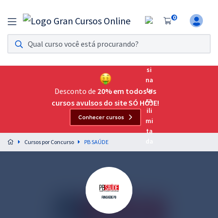
0
Assinatura Ilimitada 11
Acesso a todos os cursos. Teste grátis por 7 dias!
Assinatura OAB Até Passar
Acesso ilimitado a toda preparação para o Exame da
Desconto de
20% em todos os
Ordem, até você passar!
cursos avulsos do site SÓ HOJE!
Conhecer cursos
Residências Multiprofissionais
Preparação completa e intensiva para as principais
Cursos por Concurso
PB SAÚDE
residências em saúde do Brasil
Concursos
Assinatura Ilimitada
Cursos 20% OFF