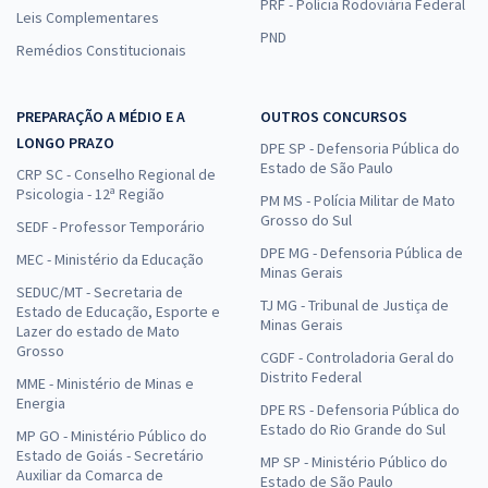
PRF - Polícia Rodoviária Federal
Leis Complementares
PND
Remédios Constitucionais
PREPARAÇÃO A MÉDIO E A
OUTROS CONCURSOS
LONGO PRAZO
DPE SP - Defensoria Pública do
Estado de São Paulo
CRP SC - Conselho Regional de
Psicologia - 12ª Região
PM MS - Polícia Militar de Mato
Grosso do Sul
SEDF - Professor Temporário
DPE MG - Defensoria Pública de
MEC - Ministério da Educação
Minas Gerais
SEDUC/MT - Secretaria de
TJ MG - Tribunal de Justiça de
Estado de Educação, Esporte e
Minas Gerais
Lazer do estado de Mato
Grosso
CGDF - Controladoria Geral do
Distrito Federal
MME - Ministério de Minas e
Energia
DPE RS - Defensoria Pública do
Estado do Rio Grande do Sul
MP GO - Ministério Público do
Estado de Goiás - Secretário
MP SP - Ministério Público do
Auxiliar da Comarca de
Estado de São Paulo