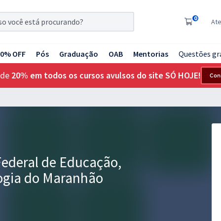
0
At
20% OFF
Pós
Graduação
OAB
Mentorias
Questões gr
 de
20% em todos os cursos avulsos do site SÓ HOJE!
Con
 Federal de Educação,
logia do Maranhão