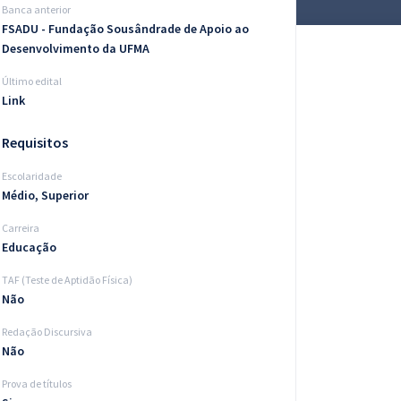
Banca anterior
FSADU - Fundação Sousândrade de Apoio ao
Desenvolvimento da UFMA
Último edital
Link
Requisitos
Escolaridade
Médio, Superior
Carreira
Educação
TAF (Teste de Aptidão Física)
Não
Redação Discursiva
Não
Prova de títulos