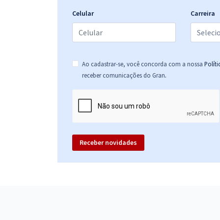
Ensino Básico, Técnico e Tecnológico - Higiene e
Segurança do Trabalho
Celular
Carreira
IFMA - Instituto Federal de Educação, Ciência e
Tecnologia do Maranhão - Professor da Carreira do
Ensino Básico, Técnico e Tecnológico - História
Ao cadastrar-se, você concorda com a nossa
Polít
.
receber comunicações do Gran
IFMA - Instituto Federal de Educação, Ciência e
Tecnologia do Maranhão - Professor da Carreira do
Ensino Básico, Técnico e Tecnológico - Matemática
(Pós-edital)
Receber novidades
IFMA - Instituto Federal de Educação, Ciência e
Tecnologia do Maranhão - Professor da Carreira do
Ensino Básico, Técnico e Tecnológico - Química
IFMA - Instituto Federal de Educação, Ciência e
Tecnologia do Maranhão - Professor da Carreira do