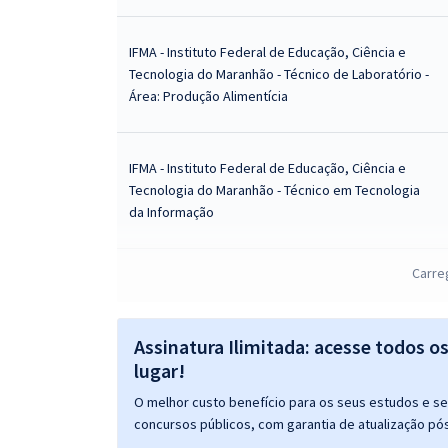
IFMA - Instituto Federal de Educação, Ciência e
Tecnologia do Maranhão - Técnico de Laboratório -
Área: Produção Alimentícia
IFMA - Instituto Federal de Educação, Ciência e
Tecnologia do Maranhão - Técnico em Tecnologia
da Informação
IFMA - Instituto Federal de Educação, Ciência e
Carre
Tecnologia do Maranhão - Professor da Carreira do
Ensino Básico, Técnico e Tecnológico - Ciência da
Computação
Assinatura Ilimitada: acesse todos o
lugar!
IFMA - Instituto Federal de Educação, Ciência e
O melhor custo benefício para os seus estudos e seu
Tecnologia do Maranhão - Professor da Carreira do
concursos públicos, com garantia de atualização pós
Ensino Básico, Técnico e Tecnológico - Biologia