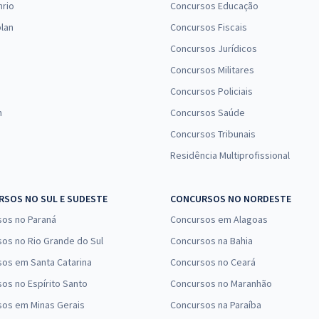
nrio
Concursos Educação
R$ 279,84
à vista
lan
Concursos Fiscais
23,32
R$
ou 12x de
Comprar
Concursos Jurídicos
Economize R$ 69,96
(-20%)
Concursos Militares
Concursos Policiais
R$ 271,84
à vista
n
Concursos Saúde
22,65
R$
ou 12x de
Comprar
Concursos Tribunais
Economize R$ 67,96
(-20%)
Residência Multiprofissional
R$ 263,84
à vista
21,99
SOS NO SUL E SUDESTE
CONCURSOS NO NORDESTE
R$
ou 12x de
Comprar
Economize R$ 65,96
sos no Paraná
Concursos em Alagoas
(-20%)
os no Rio Grande do Sul
Concursos na Bahia
os em Santa Catarina
Concursos no Ceará
R$ 183,84
à vista
os no Espírito Santo
Concursos no Maranhão
15,32
R$
ou 12x de
Comprar
sos em Minas Gerais
Concursos na Paraíba
Economize R$ 45,96