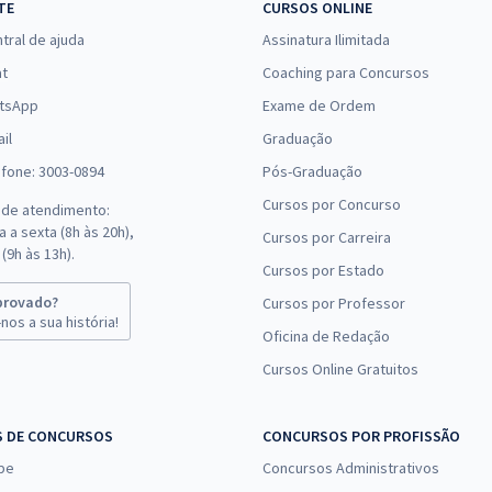
Comprar
TE
CURSOS ONLINE
Economize R$ 73,96
tral de ajuda
Assinatura Ilimitada
(-20%)
at
Coaching para Concursos
tsApp
Exame de Ordem
R$ 263,84
à vista
21,99
R$
ou 12x de
il
Graduação
Comprar
Economize R$ 65,96
efone: 3003-0894
Pós-Graduação
(-20%)
Cursos por Concurso
 de atendimento:
 a sexta (8h às 20h),
Cursos por Carreira
R$ 263,84
à vista
(9h às 13h).
21,99
R$
Cursos por Estado
ou 12x de
Comprar
Economize R$ 65,96
provado?
Cursos por Professor
(-20%)
nos a sua história!
Oficina de Redação
Cursos Online Gratuitos
R$ 279,84
à vista
23,32
R$
ou 12x de
Comprar
Economize R$ 69,96
S DE CONCURSOS
CONCURSOS POR PROFISSÃO
(-20%)
pe
Concursos Administrativos