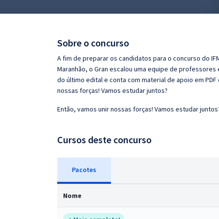
Pós
Graduação
Sobre o concurso
OAB
A fim de preparar os candidatos para o concurso do IFM
Maranhão, o Gran escalou uma equipe de professores e
Mentorias
do último edital e conta com material de apoio em PDF 
nossas forças! Vamos estudar juntos?
Questões grátis
Então, vamos unir nossas forças! Vamos estudar juntos
Conteúdo gratuito
Cursos deste concurso
Blog
Aprovados
Pacotes
Atendimento
Nome