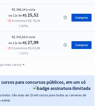
R$ 306,24
à vista
25,52
R$
ou 12x de
Comprar
Economize R$ 76,56
(-20%)
R$ 335,84
à vista
27,99
R$
ou 12x de
Comprar
Economize R$ 83,96
(-20%)
R$ 311,84
à vista
gar mais cursos
25,99
R$
ou 12x de
Comprar
Economize R$ 77,96
(-20%)
s cursos para concursos públicos, em um só
R$ 343,84
à vista
 bolso. São mais de 25 mil cursos para todas as carreiras de
28,65
R$
ou 12x de
Comprar
-edital.
Economize R$ 85,96