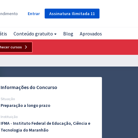
Assinatura
Ilimitada
11
endimento
Entrar
átis
Conteúdo gratuito
Blog
Aprovados
hecer cursos
Informações do Concurso
Situação
Preparação a longo prazo
Instituição
IFMA - Instituto Federal de Educação, Ciência e
Tecnologia do Maranhão