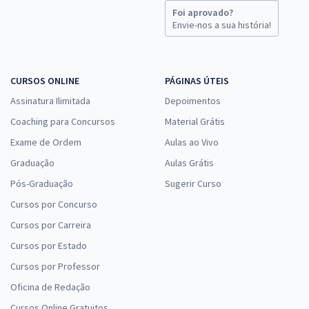
Específicos para Analista Especializado - Analista de Custos
Foi aprovado?
Envie-nos a sua história!
R$ 231,92
à vista
19,33
R$
ou 12x de
Economize R$ 57,98 (-20%)
CURSOS ONLINE
PÁGINAS ÚTEIS
Comprar
Assinatura Ilimitada
Depoimentos
Coaching para Concursos
Material Grátis
Exame de Ordem
Aulas ao Vivo
IMBEL - Indústria de Material Bélico do Brasil - Analista Especializado
- Comprador Técnico
Graduação
Aulas Grátis
R$ 327,92
à vista
Pós-Graduação
Sugerir Curso
27,33
R$
ou 12x de
Cursos por Concurso
Economize R$ 81,98 (-20%)
Cursos por Carreira
Comprar
Cursos por Estado
Cursos por Professor
Oficina de Redação
IMBEL - Indústria de Material Bélico do Brasil - Conhecimentos
Cursos Online Gratuitos