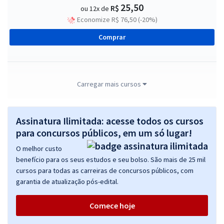
25,50
R$
ou 12x de
Economize R$ 76,50 (-20%)
Comprar
IMBEL - Indústria de Material Bélico do Brasil - Conhecimentos
Carregar mais cursos
Específicos para Analista Especializado - Analista de Recursos
Humanos
Assinatura Ilimitada: acesse todos os cursos
R$ 127,92
à vista
10,66
para concursos públicos, em um só lugar!
R$
ou 12x de
Economize R$ 31,98 (-20%)
O melhor custo
benefício para os seus estudos e seu bolso. São mais de 25 mil
Comprar
cursos para todas as carreiras de concursos públicos, com
garantia de atualização pós-edital.
Comece hoje
IMBEL - Indústria de Material Bélico do Brasil - Conhecimentos
Comuns a Todos os Empregos de Nível Médio