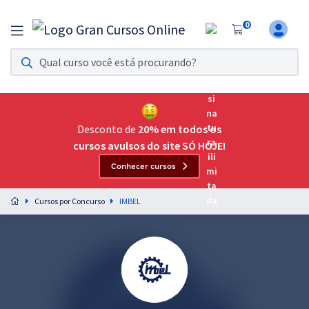
0
Assinatura Ilimitada 11
Acesso a todos os cursos. Teste grátis por 7 dias!
Assinatura OAB Até Passar
Acesso ilimitado a toda preparação para o Exame da
Desconto de
20% em todos os
Ordem, até você passar!
cursos avulsos do site SÓ HOJE!
Conhecer cursos
Residências Multiprofissionais
Preparação completa e intensiva para as principais
Cursos por Concurso
IMBEL
residências em saúde do Brasil
Concursos
Assinatura Ilimitada
Cursos 20% OFF