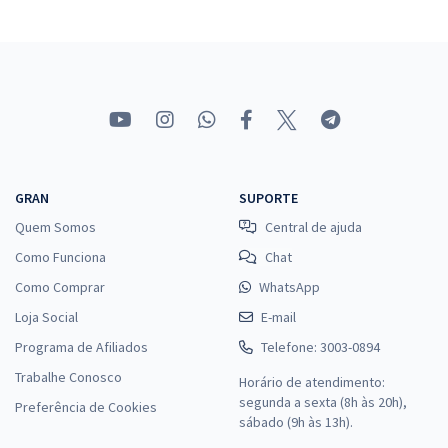
- Analista de Custos
R$ 319,92
à vista
26,66
R$
ou 12x de
Economize R$ 79,98 (-20%)
Comprar
GRAN
SUPORTE
IMBEL - Indústria de Material Bélico do Brasil - Conhecimentos
Quem Somos
Central de ajuda
Específicos para Analista Especializado - Analista Contábil
Como Funciona
Chat
R$ 207,92
à vista
17,33
R$
ou 12x de
Como Comprar
WhatsApp
Economize R$ 51,98 (-20%)
Loja Social
E-mail
Comprar
Programa de Afiliados
Telefone: 3003-0894
Trabalhe Conosco
Horário de atendimento:
segunda a sexta (8h às 20h),
Preferência de Cookies
sábado (9h às 13h).
IMBEL - Indústria de Material Bélico do Brasil - Conhecimentos