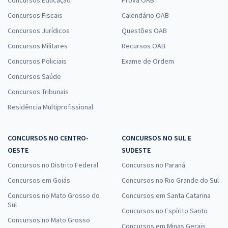
Concursos Educação
Prova OAB
Específicos para o Cargo de Analista Especializado - Analista
Concursos Fiscais
Calendário OAB
Administrativo
Concursos Jurídicos
Questões OAB
R$ 391,92
à vista
Concursos Militares
Recursos OAB
32,66
R$
ou 12x de
Economize R$ 97,98 (-20%)
Concursos Policiais
Exame de Ordem
Concursos Saúde
Comprar
Concursos Tribunais
Residência Multiprofissional
CONCURSOS NO CENTRO-
CONCURSOS NO SUL E
OESTE
SUDESTE
Concursos no Distrito Federal
Concursos no Paraná
Concursos em Goiás
Concursos no Rio Grande do Sul
Concursos no Mato Grosso do
Concursos em Santa Catarina
Sul
Concursos no Espírito Santo
Concursos no Mato Grosso
Concursos em Minas Gerais