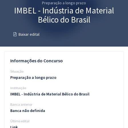
Preparação a longo prazo
Pós
IMBEL - Indústria de Material
Graduação
Bélico do Brasil
OAB
Baixar edital
Mentorias
Questões grátis
Informações do Concurso
Conteúdo gratuito
Situação
Preparação a longo prazo
Blog
Instituição
Aprovados
IMBEL - Indústria de Material Bélico do Brasil
Banca anterior
Atendimento
Banca não definida
Último edital
Link