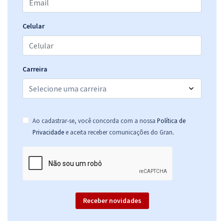
R$ 239,92
à vista
19,99
R$
ou 12x de
Celular
Economize R$ 59,98 (-20%)
Comprar
Carreira
IMBEL - Indústria de Material Bélico do Brasil - Analista Especializado
- Analista Contábil
Ao cadastrar-se, você concorda com a nossa
Política de
R$ 391,92
à vista
.
Privacidade
e aceita receber comunicações do Gran
32,66
R$
ou 12x de
Economize R$ 97,98 (-20%)
Comprar
Receber novidades
IMBEL - Indústria de Material Bélico do Brasil - Analista Especializado