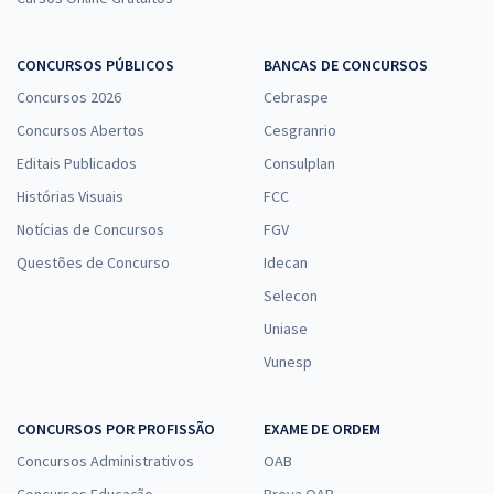
Específicos para Analista Especializado - Comprador Técnico
R$ 167,92
à vista
CONCURSOS PÚBLICOS
BANCAS DE CONCURSOS
13,99
R$
ou 12x de
Concursos 2026
Cebraspe
Economize R$ 41,98 (-20%)
Concursos Abertos
Cesgranrio
Comprar
Editais Publicados
Consulplan
Histórias Visuais
FCC
Notícias de Concursos
FGV
IMBEL - Indústria de Material Bélico do Brasil - Analista Especializado
Questões de Concurso
Idecan
- Analista Administrativo
Selecon
R$ 391,92
à vista
32,66
R$
ou 12x de
Uniase
Economize R$ 97,98 (-20%)
Vunesp
Comprar
CONCURSOS POR PROFISSÃO
EXAME DE ORDEM
Concursos Administrativos
OAB
IMBEL - Indústria de Material Bélico do Brasil - Conhecimentos