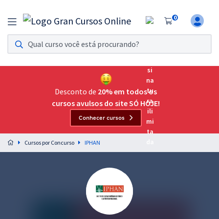
0
Assinatura Ilimitada 11
Acesso a todos os cursos. Teste grátis por 7 dias!
Assinatura OAB Até Passar
Acesso ilimitado a toda preparação para o Exame da
Desconto de
20% em todos os
Ordem, até você passar!
cursos avulsos do site SÓ HOJE!
Conhecer cursos
Residências Multiprofissionais
Preparação completa e intensiva para as principais
Cursos por Concurso
IPHAN
residências em saúde do Brasil
Concursos
Assinatura Ilimitada
Cursos 20% OFF