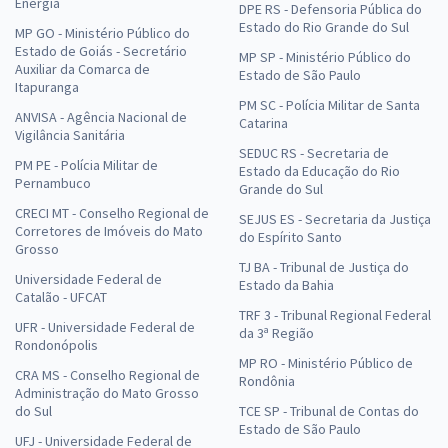
Energia
DPE RS - Defensoria Pública do
Estado do Rio Grande do Sul
MP GO - Ministério Público do
Estado de Goiás - Secretário
MP SP - Ministério Público do
Auxiliar da Comarca de
Estado de São Paulo
Itapuranga
PM SC - Polícia Militar de Santa
ANVISA - Agência Nacional de
Catarina
Vigilância Sanitária
SEDUC RS - Secretaria de
PM PE - Polícia Militar de
Estado da Educação do Rio
Pernambuco
Grande do Sul
CRECI MT - Conselho Regional de
SEJUS ES - Secretaria da Justiça
Corretores de Imóveis do Mato
do Espírito Santo
Grosso
TJ BA - Tribunal de Justiça do
Universidade Federal de
Estado da Bahia
Catalão - UFCAT
TRF 3 - Tribunal Regional Federal
UFR - Universidade Federal de
da 3ª Região
Rondonópolis
MP RO - Ministério Público de
CRA MS - Conselho Regional de
Rondônia
Administração do Mato Grosso
do Sul
TCE SP - Tribunal de Contas do
Estado de São Paulo
UFJ - Universidade Federal de