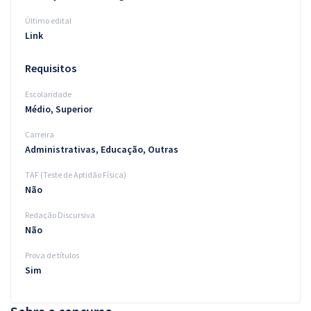
Último edital
Link
Requisitos
Escolaridade
Médio, Superior
Carreira
Administrativas, Educação, Outras
TAF (Teste de Aptidão Física)
Não
Redação Discursiva
Não
Prova de títulos
Sim