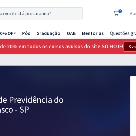
0
At
20% OFF
Pós
Graduação
OAB
Mentorias
Questões gr
 de
20% em todos os cursos avulsos do site SÓ HOJE!
Con
 de Previdência do
sco - SP