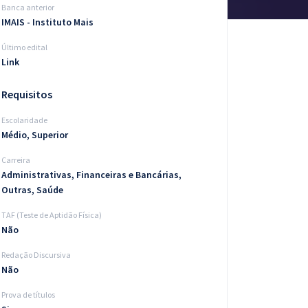
Banca anterior
IMAIS - Instituto Mais
Último edital
Link
Requisitos
Escolaridade
Médio, Superior
Carreira
Administrativas, Financeiras e Bancárias,
Outras, Saúde
TAF (Teste de Aptidão Física)
Não
Redação Discursiva
Não
Prova de títulos