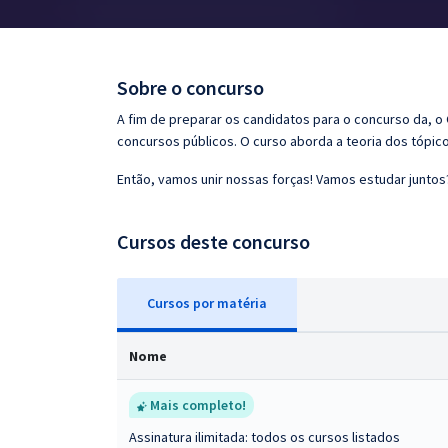
Pós
Graduação
Sobre o concurso
OAB
A fim de preparar os candidatos para o concurso da, 
concursos públicos. O curso aborda a teoria dos tópico
Mentorias
Então, vamos unir nossas forças! Vamos estudar juntos
Questões grátis
Cursos deste concurso
Conteúdo gratuito
Blog
Cursos
p
or matéria
Aprovados
Nome
Atendimento
Mais completo!
Assinatura ilimitada: todos os cursos listados