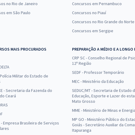
os no Rio de Janeiro
Concursos em Pernambuco
sos em São Paulo
Concursos no Piauí
Concursos no Rio Grande do Norte
Concursos em Sergipe
RSOS MAIS PROCURADOS
PREPARAÇÃO A MÉDIO E A LONGO
CRP SC - Conselho Regional de Psic
12ª Região
 DELTA
SEDF - Professor Temporário
Polícia Militar do Estado de
s
MEC - Ministério da Educação
E - Secretaria da Fazenda do
SEDUC/MT - Secretaria de Estado 
 do Ceará
Educação, Esporte e Lazer do est
Mato Grosso
BRAS
MME - Ministério de Minas e Energi
DF
MP GO - Ministério Público do Esta
- Empresa Brasileira de Serviços
Goiás - Secretário Auxiliar da Com
lares
Itapuranga