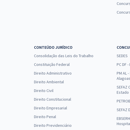
Concurs
Concur
CONTEÚDO JURÍDICO
CONCU
Consolidação das Leis do Trabalho
SEDES
Constituição Federal
PC DF -
Direito Administrativo
PM AL - 
Alagoa
Direito Ambiental
SEFAZ C
Direito Civil
Estado
Direito Constitucional
PETRO
Direito Empresarial
SEFAZ 
Direito Penal
EBSERH 
Hospita
Direito Previdenciário