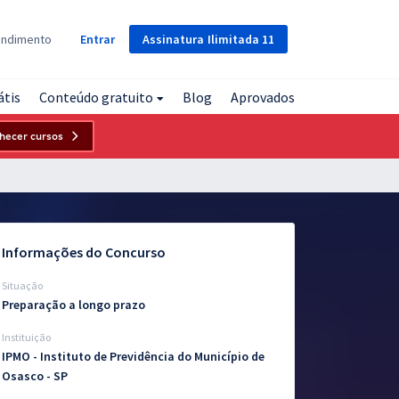
Assinatura
Ilimitada
11
endimento
Entrar
átis
Conteúdo gratuito
Blog
Aprovados
hecer cursos
Informações do Concurso
Situação
Preparação a longo prazo
Instituição
IPMO - Instituto de Previdência do Município de
Osasco - SP