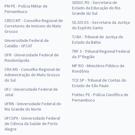
SEDUC RS - Secretaria de
PM PE - Polícia Militar de
Estado da Educação do Rio
Pernambuco
Grande do Sul
CRECI MT - Conselho Regional de
SEJUS ES - Secretaria da Justiça
Corretores de Imóveis do Mato
do Espírito Santo
Grosso
TJ BA - Tribunal de Justiça do
Universidade Federal de
Estado da Bahia
Catalão - UFCAT
TRF 3 - Tribunal Regional Federal
UFR - Universidade Federal de
da 3ª Região
Rondonópolis
MP RO - Ministério Público de
CRA MS - Conselho Regional de
Rondônia
Administração do Mato Grosso
do Sul
TCE SP - Tribunal de Contas do
Estado de São Paulo
UFJ - Universidade Federal de
Jataí
Politec PE - Polícia Científica de
Pernambuco
UFRN - Universidade Federal do
Rio Grande do Norte
UFCSPA - Universidade Federal
de Ciência da Saúde de Porto
Alegre