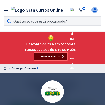
0
Assinatura Ilimitada 11
Acesso a todos os cursos. Teste grátis por 7 dias!
Assinatura OAB Até Passar
Acesso ilimitado a toda preparação para o Exame da
Desconto de
20% em todos os
Ordem, até você passar!
cursos avulsos do site SÓ HOJE!
Conhecer cursos
Residências Multiprofissionais
Preparação completa e intensiva para as principais
Cursos por Concurso
residências em saúde do Brasil
Concursos
Assinatura Ilimitada
Cursos 20% OFF