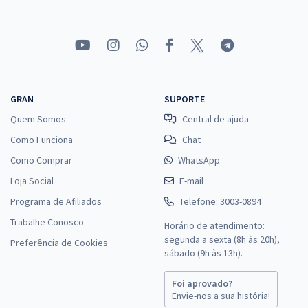
MC - Ministério das Cidades - Conhecimentos Específicos para o
Cargo de Técnico em Comunicação Social
R$ 87,84
à vista
7,32
R$
ou 12x de
GRAN
SUPORTE
Economize R$ 21,96 (-20%)
Quem Somos
Central de ajuda
Comprar
Como Funciona
Chat
Como Comprar
WhatsApp
Loja Social
E-mail
MC - Ministério das Cidades - Conhecimentos Básicos para os
Programa de Afiliados
Telefone: 3003-0894
Cargos de Nível Superior
Trabalhe Conosco
Horário de atendimento:
R$ 295,12
à vista
segunda a sexta (8h às 20h),
Preferência de Cookies
24,59
R$
sábado (9h às 13h).
ou 12x de
Economize R$ 73,78 (-20%)
Foi aprovado?
Comprar
Envie-nos a sua história!