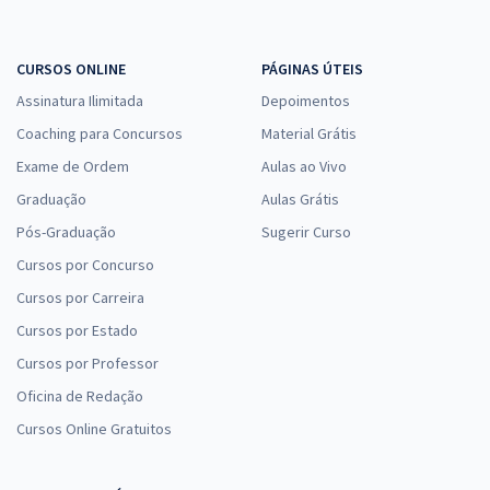
CURSOS ONLINE
PÁGINAS ÚTEIS
MC - Ministério das Cidades - Analista Técnico Administrativo - C 06
Assinatura Ilimitada
Depoimentos
R$ 367,92
à vista
30,66
Coaching para Concursos
Material Grátis
R$
ou 12x de
Economize R$ 91,98 (-20%)
Exame de Ordem
Aulas ao Vivo
Graduação
Aulas Grátis
Comprar
Pós-Graduação
Sugerir Curso
Cursos por Concurso
Cursos por Carreira
MC - Ministério das Cidades - Conhecimentos Específicos para
Analista Técnico Administrativo - C 06
Cursos por Estado
R$ 207,92
à vista
Cursos por Professor
17,33
R$
ou 12x de
Oficina de Redação
Economize R$ 51,98 (-20%)
Cursos Online Gratuitos
Comprar