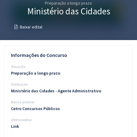
Preparação a longo prazo
Pós
Ministério das Cidades
Graduação
Baixar edital
OAB
Mentorias
Informações do Concurso
Questões grátis
Situação
Preparação a longo prazo
Conteúdo gratuito
Instituição
Blog
Ministério das Cidades - Agente Administrativo
Aprovados
Banca anterior
Cetro Concursos Públicos
Atendimento
Último edital
Link