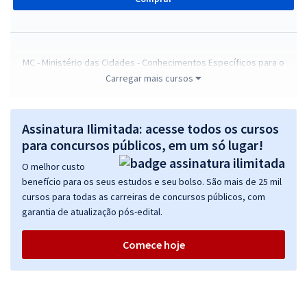
MC - Ministério das Cidades - Conhecimentos Específicos para o
Cargo de Agente Administrativo
Carregar mais cursos
R$ 215,92
à vista
17,99
R$
ou 12x de
Assinatura Ilimitada: acesse todos os cursos
Economize R$ 53,98 (-20%)
para concursos públicos, em um só lugar!
Comprar
O melhor custo
benefício para os seus estudos e seu bolso. São mais de 25 mil
cursos para todas as carreiras de concursos públicos, com
garantia de atualização pós-edital.
MC - Ministério das Cidades - Analista Técnico Administrativo
(Cód.301)
Comece hoje
R$ 367,92
à vista
30,66
R$
ou 12x de
Economize R$ 91,98 (-20%)