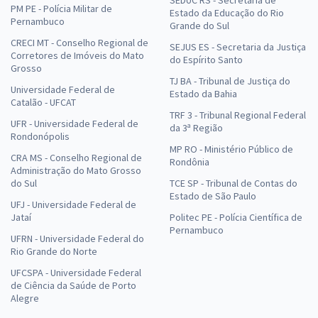
SEDUC RS - Secretaria de
PM PE - Polícia Militar de
Estado da Educação do Rio
Pernambuco
Grande do Sul
CRECI MT - Conselho Regional de
SEJUS ES - Secretaria da Justiça
Corretores de Imóveis do Mato
do Espírito Santo
Grosso
TJ BA - Tribunal de Justiça do
Universidade Federal de
Estado da Bahia
Catalão - UFCAT
TRF 3 - Tribunal Regional Federal
UFR - Universidade Federal de
da 3ª Região
Rondonópolis
MP RO - Ministério Público de
CRA MS - Conselho Regional de
Rondônia
Administração do Mato Grosso
do Sul
TCE SP - Tribunal de Contas do
Estado de São Paulo
UFJ - Universidade Federal de
Jataí
Politec PE - Polícia Científica de
Pernambuco
UFRN - Universidade Federal do
Rio Grande do Norte
UFCSPA - Universidade Federal
de Ciência da Saúde de Porto
Alegre