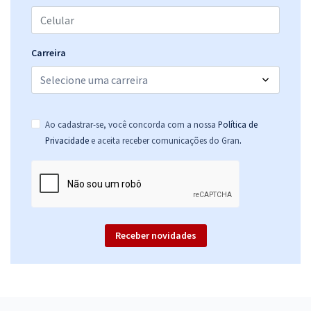
MJ - Ministério da Justiça - Conhecimentos Específicos para o Cargo
de Administrador
Carreira
R$ 335,84
à vista
27,99
R$
ou 12x de
Economize R$ 83,96 (-20%)
Comprar
Ao cadastrar-se, você concorda com a nossa
Política de
.
Privacidade
e aceita receber comunicações do Gran
Receber novidades