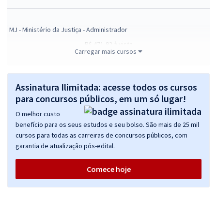
MJ - Ministério da Justiça - Administrador
R$ 471,92
à vista
Carregar mais cursos
39,33
R$
ou 12x de
Economize R$ 117,98 (-20%)
Comprar
Assinatura Ilimitada: acesse todos os cursos
para concursos públicos, em um só lugar!
O melhor custo
benefício para os seus estudos e seu bolso. São mais de 25 mil
MJ - Ministério da Justiça - Cargo 3 - Contador
cursos para todas as carreiras de concursos públicos, com
R$ 399,12
à vista
garantia de atualização pós-edital.
33,26
R$
ou 12x de
Economize R$ 99,78 (-20%)
Comece hoje
Comprar