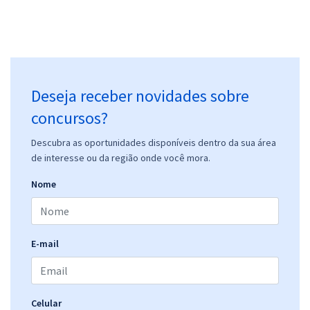
MJ - Ministério da Justiça - Conhecimentos Específicos para o Cargo
de Analista Técnico Administrativo
R$ 255,84
à vista
21,32
R$
ou 12x de
Economize R$ 63,96 (-20%)
Deseja receber novidades sobre
Comprar
concursos?
Descubra as oportunidades disponíveis dentro da sua área
de interesse ou da região onde você mora.
MJ - Ministério da Justiça - Conhecimentos Específicos para o Cargo
Nome
3 - Contador
R$ 231,92
à vista
19,33
R$
ou 12x de
Economize R$ 57,98 (-20%)
E-mail
Comprar
Celular