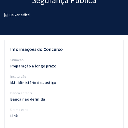
Segurança Pública
Pós
Baixar edital
Graduação
OAB
Mentorias
Informações do Concurso
Questões grátis
Situação
Preparação a longo prazo
Conteúdo gratuito
Instituição
Blog
MJ - Ministério da Justiça
Aprovados
Banca anterior
Banca não definida
Atendimento
Último edital
Link