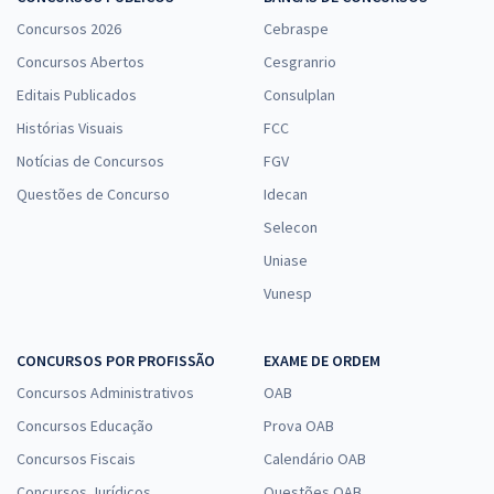
Concursos 2026
Cebraspe
Concursos Abertos
Cesgranrio
Editais Publicados
Consulplan
Histórias Visuais
FCC
Notícias de Concursos
FGV
Questões de Concurso
Idecan
Selecon
Uniase
Vunesp
CONCURSOS POR PROFISSÃO
EXAME DE ORDEM
Concursos Administrativos
OAB
Concursos Educação
Prova OAB
Concursos Fiscais
Calendário OAB
Concursos Jurídicos
Questões OAB