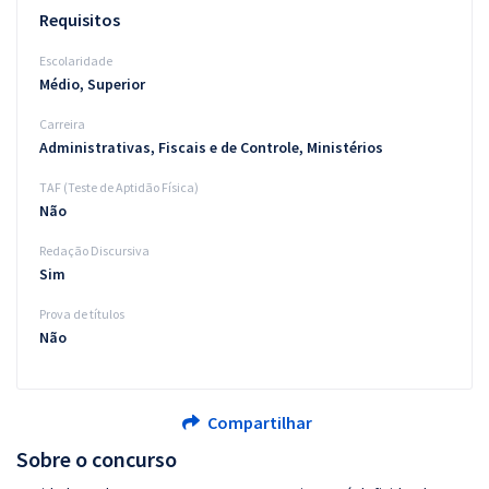
Requisitos
Escolaridade
Médio, Superior
Carreira
Administrativas, Fiscais e de Controle, Ministérios
TAF (Teste de Aptidão Física)
Não
Redação Discursiva
Sim
Prova de títulos
Não
Compartilhar
Sobre o concurso