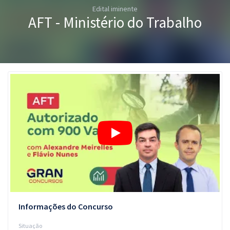
Edital iminente
Pós
AFT - Ministério do Trabalho
Graduação
OAB
Mentorias
Questões grátis
Conteúdo gratuito
Blog
Aprovados
Atendimento
Informações do Concurso
Situação