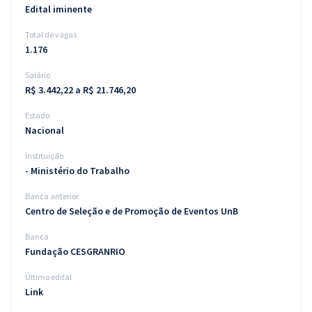
Edital iminente
Total de vagas
1.176
Salário
R$ 3.442,22 a R$ 21.746,20
Estado
Nacional
Instituição
- Ministério do Trabalho
Banca anterior
Centro de Seleção e de Promoção de Eventos UnB
Banca
Fundação CESGRANRIO
Último edital
Link