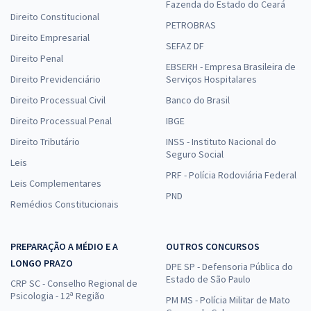
Fazenda do Estado do Ceará
Direito Constitucional
PETROBRAS
Direito Empresarial
SEFAZ DF
Direito Penal
EBSERH - Empresa Brasileira de
Direito Previdenciário
Serviços Hospitalares
Direito Processual Civil
Banco do Brasil
Direito Processual Penal
IBGE
Direito Tributário
INSS - Instituto Nacional do
Seguro Social
Leis
PRF - Polícia Rodoviária Federal
Leis Complementares
PND
Remédios Constitucionais
PREPARAÇÃO A MÉDIO E A
OUTROS CONCURSOS
LONGO PRAZO
DPE SP - Defensoria Pública do
Estado de São Paulo
CRP SC - Conselho Regional de
Psicologia - 12ª Região
PM MS - Polícia Militar de Mato