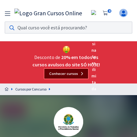
0
Assinatura Ilimitada 11
Acesso a todos os cursos. Teste grátis por 7 dias!
Assinatura OAB Até Passar
Acesso ilimitado a toda preparação para o Exame da
Desconto de
20% em todos os
Ordem, até você passar!
cursos avulsos do site SÓ HOJE!
Conhecer cursos
Residências Multiprofissionais
Preparação completa e intensiva para as principais
Cursos por Concurso
residências em saúde do Brasil
Concursos
Assinatura Ilimitada
Cursos 20% OFF