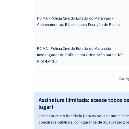
PC MA - Polícia Civil do Estado do Maranhão -
Conhecimentos Básicos para Escrivão de Polícia
PC MA - Polícia Civil do Estado do Maranhão -
Investigador de Polícia com Orientação para o TAF
(Pós-Edital)
Carre
PC MA - Polícia Civil do Estado do Maranhão -
Conhecimentos Específicos para Investigador de
Polícia (Pós-Edital)
Assinatura Ilimitada: acesse todos o
lugar!
O melhor custo benefício para os seus estudos e seu
concursos públicos, com garantia de atualização pós