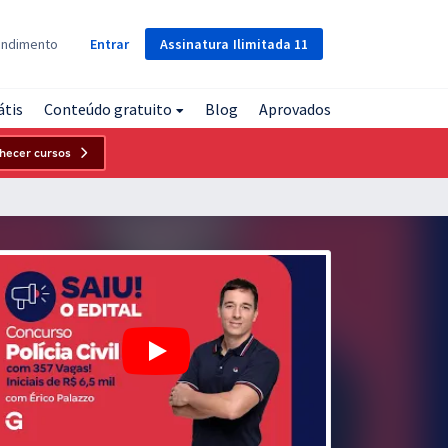
Assinatura
Ilimitada
11
endimento
Entrar
átis
Conteúdo gratuito
Blog
Aprovados
hecer cursos