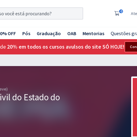
0
At
20% OFF
Pós
Graduação
OAB
Mentorias
Questões gr
 de
20% em todos os cursos avulsos do site SÓ HOJE!
Con
reve)
ivil do Estado do