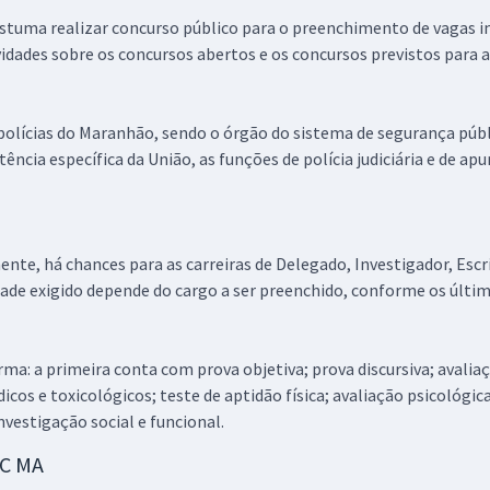
costuma realizar concurso público para o preenchimento de vagas 
ovidades sobre os concursos abertos e os concursos previstos para 
 polícias do Maranhão, sendo o órgão do sistema de segurança púb
ência específica da União, as funções de polícia judiciária e de ap
nte, há chances para as carreiras de Delegado, Investigador, Escri
dade exigido depende do cargo a ser preenchido, conforme os últim
a: a primeira conta com prova objetiva; prova discursiva; avaliaçã
cos e toxicológicos; teste de aptidão física; avaliação psicológica
vestigação social e funcional.
PC MA