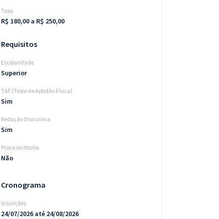
Taxa
R$ 180,00 a R$ 250,00
Requisitos
Escolaridade
Superior
TAF (Teste de Aptidão Física)
Sim
Redação Discursiva
Sim
Prova de títulos
Não
Cronograma
Inscrições
24/07/2026 até 24/08/2026