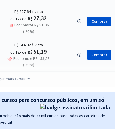
R$ 327,84
à vista
27,32
R$
ou 12x de
Comprar
Economize R$ 81,96
(-20%)
R$ 614,32
à vista
51,19
R$
ou 12x de
Comprar
Economize R$ 153,58
(-20%)
R$ 367,92
à vista
gar mais cursos
30,66
R$
ou 12x de
Comprar
Economize R$ 91,98
(-20%)
s cursos para concursos públicos, em um só
 bolso. São mais de 25 mil cursos para todas as carreiras de
-edital.