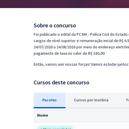
Pós
Graduação
Sobre o concurso
OAB
Foi publicado o edital da PC MA - Polícia Civil do Est
cargos de nível superior e remuneração inicial de R$ 6.
Mentorias
24/07/2026 a 24/08/2026 por meio do endereço eletrôn
pagamento de taxa no valor de R$ 180,00.
Questões grátis
Então, vamos unir nossas forças! Vamos estudar juntos
Conteúdo gratuito
Cursos deste concurso
Blog
Aprovados
Pacotes
Cursos
p
or matéria
T
Atendimento
Nome