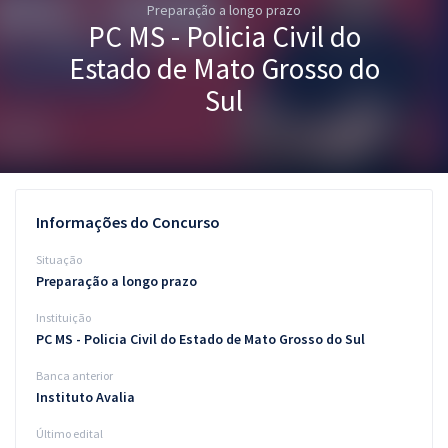
Preparação a longo prazo
Pós
PC MS - Policia Civil do
Graduação
Estado de Mato Grosso do
Sul
OAB
Mentorias
Questões grátis
Informações do Concurso
Conteúdo gratuito
Situação
Preparação a longo prazo
Blog
Instituição
Aprovados
PC MS - Policia Civil do Estado de Mato Grosso do Sul
Banca anterior
Atendimento
Instituto Avalia
Último edital