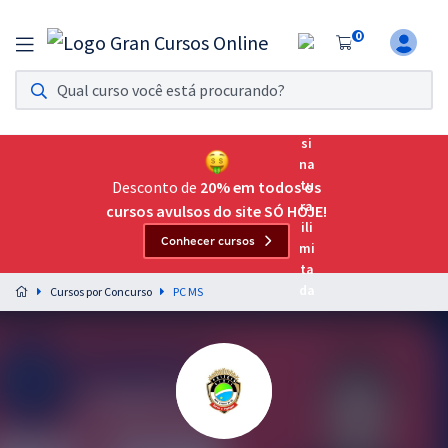
0
Assinatura Ilimitada 11
Acesso a todos os cursos. Teste grátis por 7 dias!
Assinatura OAB Até Passar
Acesso ilimitado a toda preparação para o Exame da
Desconto de
20% em todos os
Ordem, até você passar!
cursos avulsos do site SÓ HOJE!
Conhecer cursos
Residências Multiprofissionais
Preparação completa e intensiva para as principais
Cursos por Concurso
PC MS
residências em saúde do Brasil
Concursos
Assinatura Ilimitada
Cursos 20% OFF