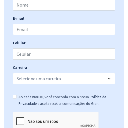
Comprar
E-mail
PC MS - Polícia Civil de Mato Grosso do Sul - Conhecimentos
Específicos para Agente de Polícia Judiciária: Escrivão de Polícia
Judiciária
Celular
R$ 263,92
à vista
21,99
R$
ou 12x de
Economize R$ 65,98 (-20%)
Carreira
Comprar
Ao cadastrar-se, você concorda com a nossa
Política de
PC MS - Polícia Civil de Mato Grosso do Sul - Conhecimentos
.
Privacidade
e aceita receber comunicações do Gran
Específicos para Agente de Polícia Judiciária: Investigador de
Polícia Judiciária
R$ 367,84
à vista
30,65
R$
ou 12x de