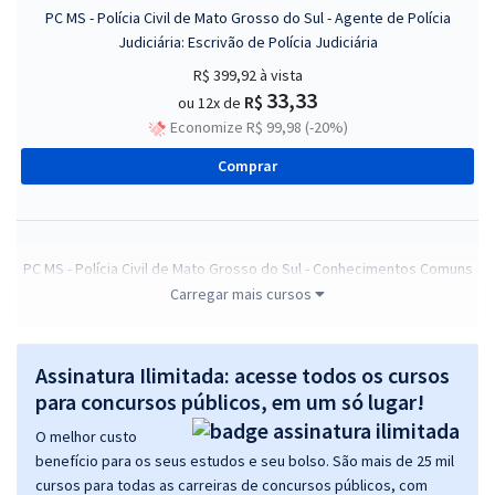
PC MS - Polícia Civil de Mato Grosso do Sul - Agente de Polícia
Judiciária: Escrivão de Polícia Judiciária
R$ 399,92
à vista
33,33
R$
ou 12x de
Economize R$ 99,98 (-20%)
Comprar
PC MS - Polícia Civil de Mato Grosso do Sul - Conhecimentos Comuns
para os Cargos de Agente de Polícia Judiciária: Escrivão de Polícia
Carregar mais cursos
Judiciária e de Investigador de Polícia Judiciária
R$ 327,92
à vista
Assinatura Ilimitada: acesse todos os cursos
27,33
R$
ou 12x de
para concursos públicos, em um só lugar!
Economize R$ 81,98 (-20%)
O melhor custo
Comprar
benefício para os seus estudos e seu bolso. São mais de 25 mil
cursos para todas as carreiras de concursos públicos, com