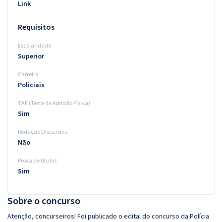
Link
Requisitos
Escolaridade
Superior
Carreira
Policiais
TAF (Teste de Aptidão Física)
Sim
Redação Discursiva
Não
Prova de títulos
Sim
Sobre o concurso
Atenção, concurseiros! Foi publicado o edital do concurso da Polícia