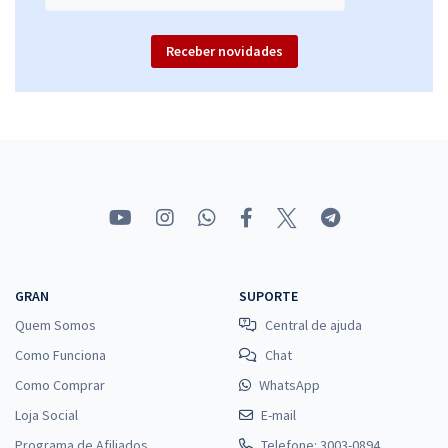
Economize R$ 91,96 (-20%)
Receber novidades
Comprar
PC MS - Polícia Civil do Estado do Mato Grosso do Sul - Delegado de
Polícia
R$ 719,04
à vista
59,92
R$
ou 12x de
Economize R$ 179,76 (-20%)
Comprar
GRAN
SUPORTE
Quem Somos
Central de ajuda
Como Funciona
Chat
Como Comprar
WhatsApp
Loja Social
E-mail
Programa de Afiliados
Telefone: 3003-0894