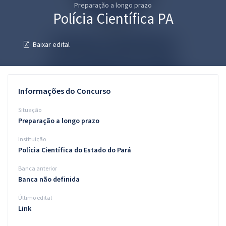
Preparação a longo prazo
Pós
Polícia Científica PA
Graduação
Baixar edital
OAB
Mentorias
Informações do Concurso
Questões grátis
Situação
Preparação a longo prazo
Conteúdo gratuito
Instituição
Blog
Polícia Científica do Estado do Pará
Aprovados
Banca anterior
Banca não definida
Atendimento
Último edital
Link