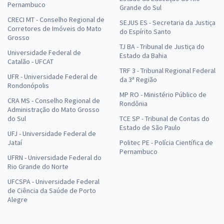
Pernambuco
Grande do Sul
CRECI MT - Conselho Regional de
SEJUS ES - Secretaria da Justiça
Corretores de Imóveis do Mato
do Espírito Santo
Grosso
TJ BA - Tribunal de Justiça do
Universidade Federal de
Estado da Bahia
Catalão - UFCAT
TRF 3 - Tribunal Regional Federal
UFR - Universidade Federal de
da 3ª Região
Rondonópolis
MP RO - Ministério Público de
CRA MS - Conselho Regional de
Rondônia
Administração do Mato Grosso
do Sul
TCE SP - Tribunal de Contas do
Estado de São Paulo
UFJ - Universidade Federal de
Jataí
Politec PE - Polícia Científica de
Pernambuco
UFRN - Universidade Federal do
Rio Grande do Norte
UFCSPA - Universidade Federal
de Ciência da Saúde de Porto
Alegre