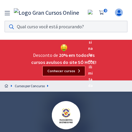
0
Assinatura Ilimitada 11
Acesso a todos os cursos. Teste grátis por 7 dias!
Assinatura OAB Até Passar
Acesso ilimitado a toda preparação para o Exame da
Desconto de
20% em todos os
Ordem, até você passar!
cursos avulsos do site SÓ HOJE!
Conhecer cursos
Residências Multiprofissionais
Preparação completa e intensiva para as principais
Cursos por Concurso
residências em saúde do Brasil
Concursos
Assinatura Ilimitada
Cursos 20% OFF