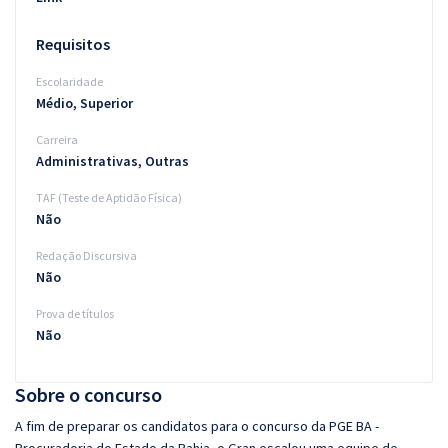
Requisitos
Escolaridade
Médio, Superior
Carreira
Administrativas, Outras
TAF (Teste de Aptidão Física)
Não
Redação Discursiva
Não
Prova de títulos
Não
Sobre o concurso
A fim de preparar os candidatos para o concurso da PGE BA -