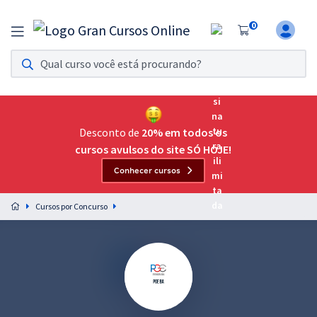
0
Assinatura Ilimitada 11
Acesso a todos os cursos. Teste grátis por 7 dias!
Assinatura OAB Até Passar
Acesso ilimitado a toda preparação para o Exame da
Desconto de
20% em todos os
Ordem, até você passar!
cursos avulsos do site SÓ HOJE!
Conhecer cursos
Residências Multiprofissionais
Preparação completa e intensiva para as principais
Cursos por Concurso
residências em saúde do Brasil
Concursos
Assinatura Ilimitada
Cursos 20% OFF