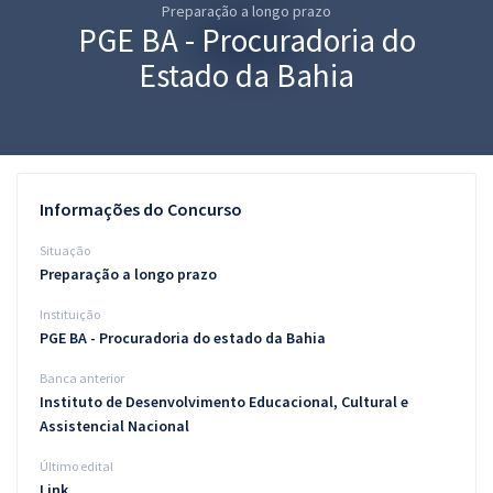
Preparação a longo prazo
Pós
PGE BA - Procuradoria do
Graduação
Estado da Bahia
OAB
Mentorias
Informações do Concurso
Questões grátis
Situação
Conteúdo gratuito
Preparação a longo prazo
Instituição
Blog
PGE BA - Procuradoria do estado da Bahia
Aprovados
Banca anterior
Instituto de Desenvolvimento Educacional, Cultural e
Atendimento
Assistencial Nacional
Último edital
Link