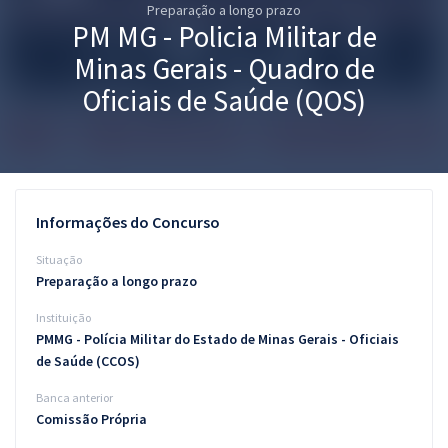
Preparação a longo prazo
Pós
PM MG - Policia Militar de
Graduação
Minas Gerais - Quadro de
Oficiais de Saúde (QOS)
OAB
Mentorias
Questões grátis
Informações do Concurso
Conteúdo gratuito
Situação
Preparação a longo prazo
Blog
Instituição
Aprovados
PMMG - Polícia Militar do Estado de Minas Gerais - Oficiais
de Saúde (CCOS)
Atendimento
Banca anterior
Comissão Própria