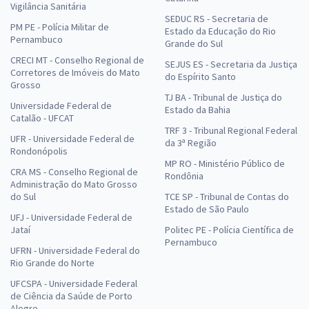
Vigilância Sanitária
SEDUC RS - Secretaria de
PM PE - Polícia Militar de
Estado da Educação do Rio
Pernambuco
Grande do Sul
CRECI MT - Conselho Regional de
SEJUS ES - Secretaria da Justiça
Corretores de Imóveis do Mato
do Espírito Santo
Grosso
TJ BA - Tribunal de Justiça do
Universidade Federal de
Estado da Bahia
Catalão - UFCAT
TRF 3 - Tribunal Regional Federal
UFR - Universidade Federal de
da 3ª Região
Rondonópolis
MP RO - Ministério Público de
CRA MS - Conselho Regional de
Rondônia
Administração do Mato Grosso
do Sul
TCE SP - Tribunal de Contas do
Estado de São Paulo
UFJ - Universidade Federal de
Jataí
Politec PE - Polícia Científica de
Pernambuco
UFRN - Universidade Federal do
Rio Grande do Norte
UFCSPA - Universidade Federal
de Ciência da Saúde de Porto
Alegre