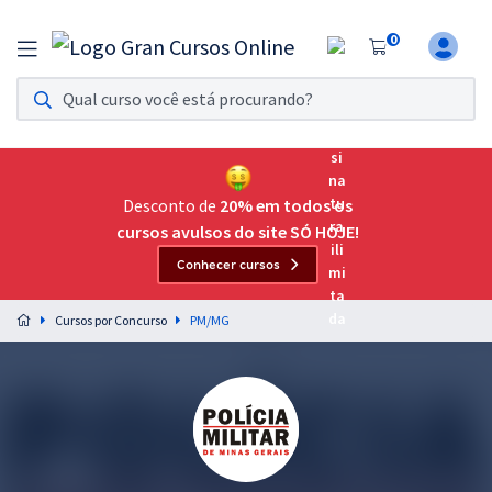
0
Assinatura Ilimitada 11
Acesso a todos os cursos. Teste grátis por 7 dias!
Assinatura OAB Até Passar
Acesso ilimitado a toda preparação para o Exame da
Desconto de
20% em todos os
Ordem, até você passar!
cursos avulsos do site SÓ HOJE!
Conhecer cursos
Residências Multiprofissionais
Preparação completa e intensiva para as principais
Cursos por Concurso
PM/MG
residências em saúde do Brasil
Concursos
Assinatura Ilimitada
Cursos 20% OFF