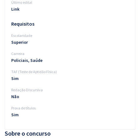
Último edital
Link
Requisitos
Escolaridade
Superior
Carreira
Policiais, Saúde
TAF (Teste de Aptidão Física)
Sim
Redação Discursiva
Não
Prova de títulos
Sim
Sobre o concurso