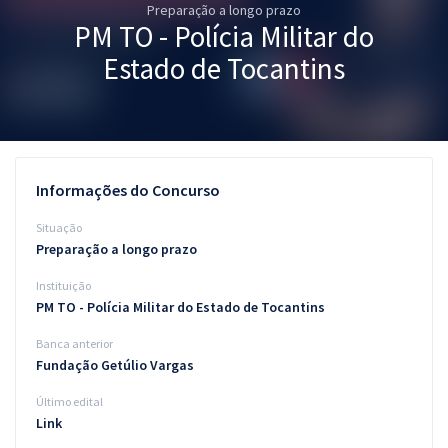
Preparação a longo prazo
Pós
PM TO - Polícia Militar do
Graduação
Estado de Tocantins
OAB
Mentorias
Informações do Concurso
Questões grátis
Situação
Conteúdo gratuito
Preparação a longo prazo
Instituição
Blog
PM TO - Polícia Militar do Estado de Tocantins
Aprovados
Banca anterior
Fundação Getúlio Vargas
Atendimento
Último edital
Link