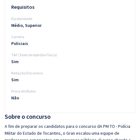
Requisitos
Escolaridade
Médio, Superior
Carreira
Policiais
TAF (Teste de Aptidão Física)
Sim
Redação Discursiva
Sim
Prova de títulos
Não
Sobre o concurso
A fim de preparar os candidatos para o concurso dA PM TO - Polícia
Militar do Estado de Tocantins, o Gran escalou uma equipe de