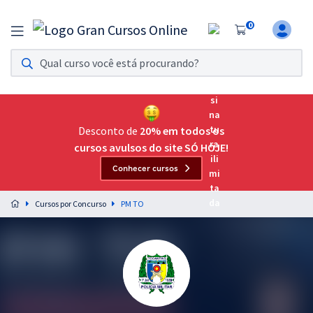
0
Assinatura Ilimitada 11
Acesso a todos os cursos. Teste grátis por 7 dias!
Assinatura OAB Até Passar
Acesso ilimitado a toda preparação para o Exame da
Desconto de
20% em todos os
Ordem, até você passar!
cursos avulsos do site SÓ HOJE!
Conhecer cursos
Residências Multiprofissionais
Preparação completa e intensiva para as principais
Cursos por Concurso
PM TO
residências em saúde do Brasil
Concursos
Assinatura Ilimitada
Cursos 20% OFF