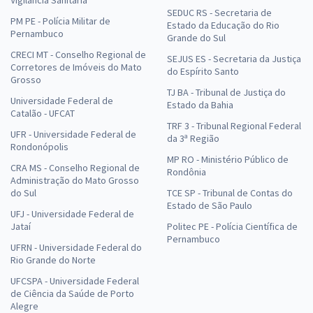
Vigilância Sanitária
SEDUC RS - Secretaria de
PM PE - Polícia Militar de
Estado da Educação do Rio
Pernambuco
Grande do Sul
CRECI MT - Conselho Regional de
SEJUS ES - Secretaria da Justiça
Corretores de Imóveis do Mato
do Espírito Santo
Grosso
TJ BA - Tribunal de Justiça do
Universidade Federal de
Estado da Bahia
Catalão - UFCAT
TRF 3 - Tribunal Regional Federal
UFR - Universidade Federal de
da 3ª Região
Rondonópolis
MP RO - Ministério Público de
CRA MS - Conselho Regional de
Rondônia
Administração do Mato Grosso
do Sul
TCE SP - Tribunal de Contas do
Estado de São Paulo
UFJ - Universidade Federal de
Jataí
Politec PE - Polícia Científica de
Pernambuco
UFRN - Universidade Federal do
Rio Grande do Norte
UFCSPA - Universidade Federal
de Ciência da Saúde de Porto
Alegre