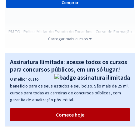
Comprar
PM TO - Polícia Militar do Estado do Tocantins - Curso de Formação
de Oficiais (CFO) com Orientações para o TAF
Carregar mais cursos
R$ 511,84
à vista
42,65
R$
ou 12x de
Assinatura Ilimitada: acesse todos os cursos
Economize R$ 127,96 (-20%)
para concursos públicos, em um só lugar!
Comprar
O melhor custo
benefício para os seus estudos e seu bolso. São mais de 25 mil
cursos para todas as carreiras de concursos públicos, com
garantia de atualização pós-edital.
PM TO - Polícia Militar do Estado do Tocantins - Curso de Formação
de Praças (CFP) com Orientações para o TAF + Treinamento Intensivo
Comece hoje
R$ 479,84
à vista
39,99
R$
ou 12x de
Economize R$ 119,96 (-20%)