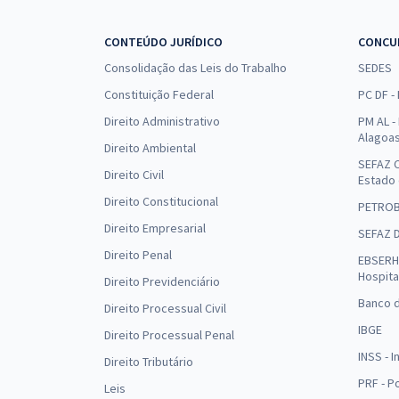
CONTEÚDO JURÍDICO
CONCU
Consolidação das Leis do Trabalho
SEDES
Constituição Federal
PC DF -
Direito Administrativo
PM AL - 
Alagoa
Direito Ambiental
SEFAZ C
Direito Civil
Estado
Direito Constitucional
PETRO
Direito Empresarial
SEFAZ 
Direito Penal
EBSERH 
Hospita
Direito Previdenciário
Banco d
Direito Processual Civil
IBGE
Direito Processual Penal
INSS - 
Direito Tributário
PRF - P
Leis