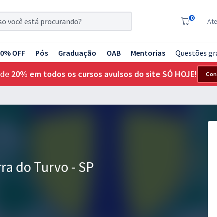
0
At
20% OFF
Pós
Graduação
OAB
Mentorias
Questões gr
 de
20% em todos os cursos avulsos do site SÓ HOJE!
Con
rra do Turvo - SP