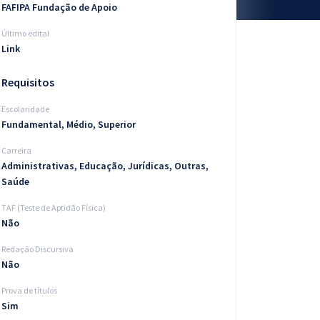
FAFIPA Fundação de Apoio
Último edital
Link
Requisitos
Escolaridade
Fundamental, Médio, Superior
Carreira
Administrativas, Educação, Jurídicas, Outras,
Saúde
TAF (Teste de Aptidão Física)
Não
Redação Discursiva
Não
Prova de títulos
Sim