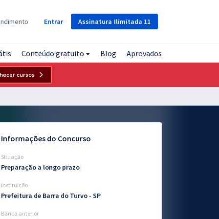
Assinatura
Ilimitada
11
endimento
Entrar
átis
Conteúdo gratuito
Blog
Aprovados
hecer cursos
Informações do Concurso
Situação
Preparação a longo prazo
Instituição
Prefeitura de Barra do Turvo - SP
Banca anterior