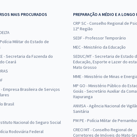
RSOS MAIS PROCURADOS
PREPARAÇÃO A MÉDIO E A LONGO
CRP SC - Conselho Regional de Psic
12ª Região
 DELTA
SEDF - Professor Temporário
Polícia Militar do Estado de
s
MEC - Ministério da Educação
E - Secretaria da Fazenda do
SEDUC/MT - Secretaria de Estado 
 do Ceará
Educação, Esporte e Lazer do est
Mato Grosso
BRAS
MME - Ministério de Minas e Energi
DF
MP GO - Ministério Público do Esta
- Empresa Brasileira de Serviços
Goiás - Secretário Auxiliar da Com
lares
Itapuranga
o Brasil
ANVISA - Agência Nacional de Vigilâ
Sanitária
PM PE - Polícia Militar de Pernamb
Instituto Nacional do Seguro Social
CRECI MT - Conselho Regional de
olícia Rodoviária Federal
Corretores de Imóveis do Mato Gr