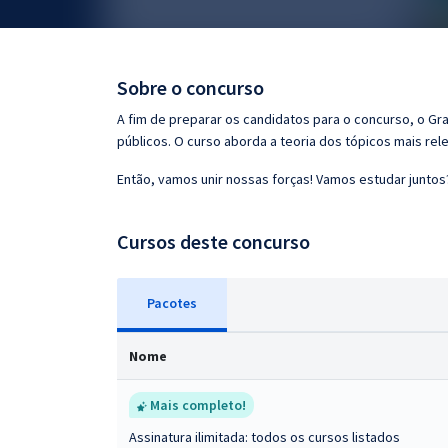
Pós
Graduação
Sobre o concurso
OAB
A fim de preparar os candidatos para o concurso, o G
públicos. O curso aborda a teoria dos tópicos mais rele
Mentorias
Então, vamos unir nossas forças! Vamos estudar juntos
Questões grátis
Cursos deste concurso
Conteúdo gratuito
Blog
Pacotes
Aprovados
Nome
Atendimento
Mais completo!
Assinatura ilimitada: todos os cursos listados