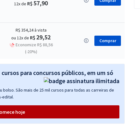
Comprar
57,90
R$
12x de
R$ 354,24
à vista
29,52
R$
ou 12x de
Comprar
Economize R$ 88,56
(-20%)
s cursos para concursos públicos, em um só
 bolso. São mais de 25 mil cursos para todas as carreiras de
-edital.
omece hoje