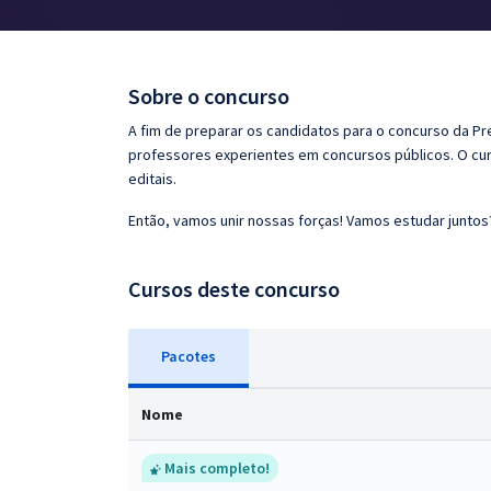
Pós
Graduação
Sobre o concurso
OAB
A fim de preparar os candidatos para o concurso da Pr
professores experientes em concursos públicos. O cur
Mentorias
editais.
Então, vamos unir nossas forças! Vamos estudar juntos
Questões grátis
Conteúdo gratuito
Cursos deste concurso
Blog
Pacotes
Aprovados
Nome
Atendimento
Mais completo!