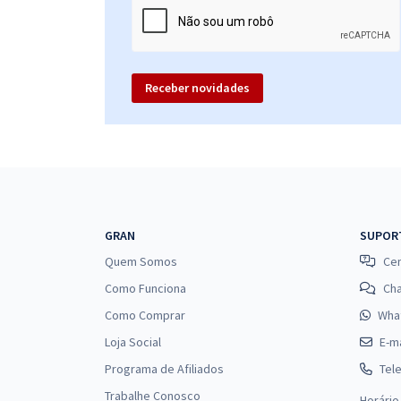
Receber novidades
GRAN
SUPOR
Quem Somos
Cen
Como Funciona
Ch
Como Comprar
Wha
Loja Social
E-ma
Programa de Afiliados
Tel
Trabalhe Conosco
Horário