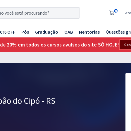
0
At
20% OFF
Pós
Graduação
OAB
Mentorias
Questões gr
 de
20% em todos os cursos avulsos do site SÓ HOJE!
Con
pão do Cipó - RS