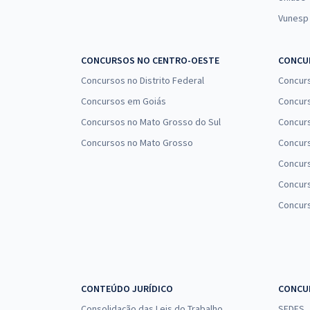
Vunesp
CONCURSOS NO CENTRO-OESTE
CONCUR
Concursos no Distrito Federal
Concur
Concursos em Goiás
Concurs
Concursos no Mato Grosso do Sul
Concurs
Concursos no Mato Grosso
Concurs
Concur
Concurs
Concur
CONTEÚDO JURÍDICO
CONCU
Consolidação das Leis do Trabalho
SEDES