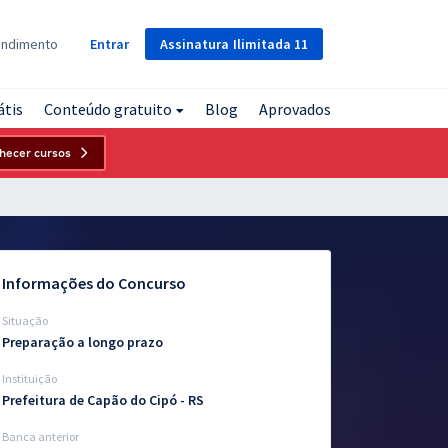
Assinatura
Ilimitada
11
endimento
Entrar
átis
Conteúdo gratuito
Blog
Aprovados
hecer cursos
Informações do Concurso
Situação
Preparação a longo prazo
Instituição
Prefeitura de Capão do Cipó - RS
Banca anterior