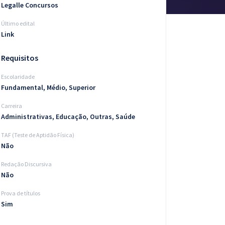
Legalle Concursos
Último edital
Link
Requisitos
Escolaridade
Fundamental, Médio, Superior
Carreira
Administrativas, Educação, Outras, Saúde
TAF (Teste de Aptidão Física)
Não
Redação Discursiva
Não
Prova de títulos
Sim