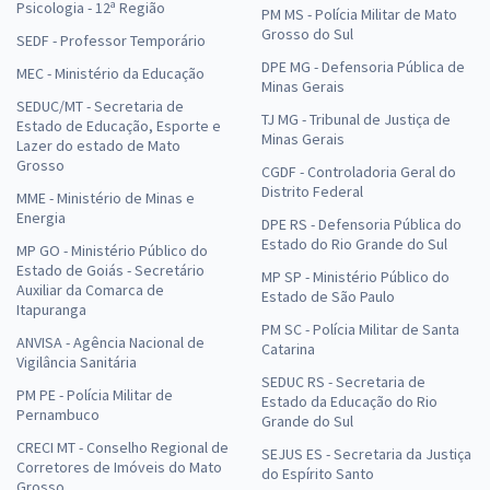
Psicologia - 12ª Região
PM MS - Polícia Militar de Mato
Grosso do Sul
SEDF - Professor Temporário
DPE MG - Defensoria Pública de
MEC - Ministério da Educação
Minas Gerais
SEDUC/MT - Secretaria de
TJ MG - Tribunal de Justiça de
Estado de Educação, Esporte e
Minas Gerais
Lazer do estado de Mato
Grosso
CGDF - Controladoria Geral do
Distrito Federal
MME - Ministério de Minas e
Energia
DPE RS - Defensoria Pública do
Estado do Rio Grande do Sul
MP GO - Ministério Público do
Estado de Goiás - Secretário
MP SP - Ministério Público do
Auxiliar da Comarca de
Estado de São Paulo
Itapuranga
PM SC - Polícia Militar de Santa
ANVISA - Agência Nacional de
Catarina
Vigilância Sanitária
SEDUC RS - Secretaria de
PM PE - Polícia Militar de
Estado da Educação do Rio
Pernambuco
Grande do Sul
CRECI MT - Conselho Regional de
SEJUS ES - Secretaria da Justiça
Corretores de Imóveis do Mato
do Espírito Santo
Grosso