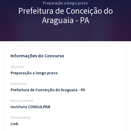
Preparação a longo prazo
Pós
Prefeitura de Conceição do
Graduação
Araguaia - PA
OAB
Mentorias
Informações do Concurso
Questões grátis
Situação
Conteúdo gratuito
Preparação a longo prazo
Instituição
Blog
Prefeitura de Conceição do Araguaia - PA
Aprovados
Banca anterior
Instituto CONSULPAM
Atendimento
Último edital
Link