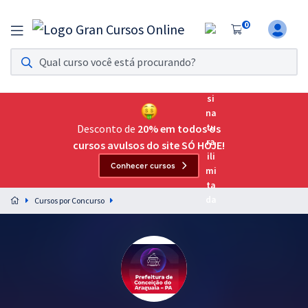
0
Assinatura Ilimitada 11
Acesso a todos os cursos. Teste grátis por 7 dias!
Assinatura OAB Até Passar
Acesso ilimitado a toda preparação para o Exame da
Desconto de
20% em todos os
Ordem, até você passar!
cursos avulsos do site SÓ HOJE!
Conhecer cursos
Residências Multiprofissionais
Preparação completa e intensiva para as principais
Cursos por Concurso
residências em saúde do Brasil
Concursos
Assinatura Ilimitada
Cursos 20% OFF