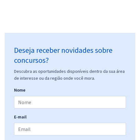
Prefeitura de Jaboticatubas - MG - Contador
R$ 399,92
à vista
33,33
R$
ou 12x de
Economize R$ 99,98 (-20%)
Comprar
Deseja receber novidades sobre
concursos?
Prefeitura de Jaboticatubas - MG - Técnico de Enfermagem
Descubra as oportunidades disponíveis dentro da sua área
de interesse ou da região onde você mora.
R$ 354,24
à vista
29,52
R$
ou 12x de
Nome
Economize R$ 88,56 (-20%)
Comprar
E-mail
Prefeitura de Jaboticatubas - MG - Enfermeiro