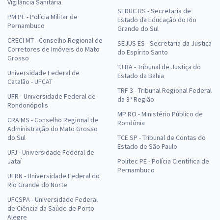
Vigilância Sanitária
SEDUC RS - Secretaria de
PM PE - Polícia Militar de
Estado da Educação do Rio
Pernambuco
Grande do Sul
CRECI MT - Conselho Regional de
SEJUS ES - Secretaria da Justiça
Corretores de Imóveis do Mato
do Espírito Santo
Grosso
TJ BA - Tribunal de Justiça do
Universidade Federal de
Estado da Bahia
Catalão - UFCAT
TRF 3 - Tribunal Regional Federal
UFR - Universidade Federal de
da 3ª Região
Rondonópolis
MP RO - Ministério Público de
CRA MS - Conselho Regional de
Rondônia
Administração do Mato Grosso
do Sul
TCE SP - Tribunal de Contas do
Estado de São Paulo
UFJ - Universidade Federal de
Jataí
Politec PE - Polícia Científica de
Pernambuco
UFRN - Universidade Federal do
Rio Grande do Norte
UFCSPA - Universidade Federal
de Ciência da Saúde de Porto
Alegre