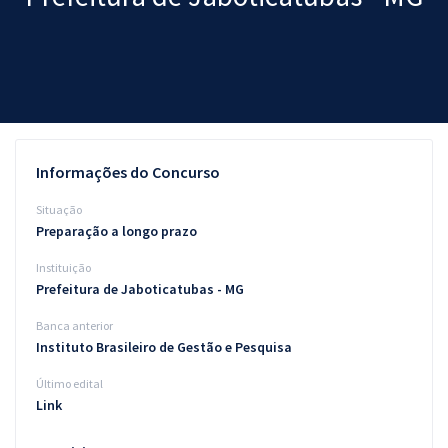
Pós
Graduação
OAB
Mentorias
Informações do Concurso
Questões grátis
Situação
Preparação a longo prazo
Conteúdo gratuito
Instituição
Blog
Prefeitura de Jaboticatubas - MG
Aprovados
Banca anterior
Instituto Brasileiro de Gestão e Pesquisa
Atendimento
Último edital
Link