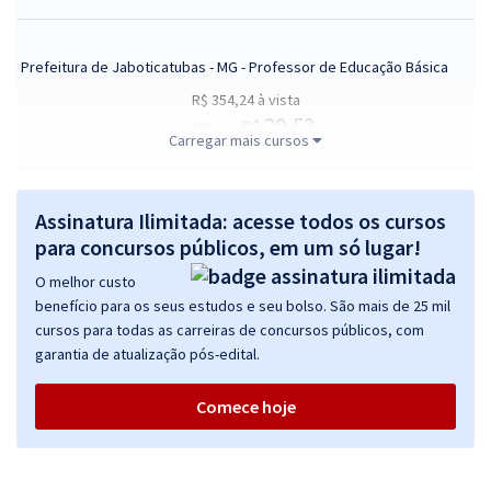
Prefeitura de Jaboticatubas - MG - Professor de Educação Básica
R$ 354,24
à vista
29,52
R$
ou 12x de
Carregar mais cursos
Economize R$ 88,56 (-20%)
Comprar
Assinatura Ilimitada: acesse todos os cursos
para concursos públicos, em um só lugar!
O melhor custo
Prefeitura de Jaboticatubas - MG - Agente Administrativo
benefício para os seus estudos e seu bolso. São mais de 25 mil
R$ 354,24
à vista
cursos para todas as carreiras de concursos públicos, com
29,52
R$
ou 12x de
garantia de atualização pós-edital.
Economize R$ 88,56 (-20%)
Comece hoje
Comprar