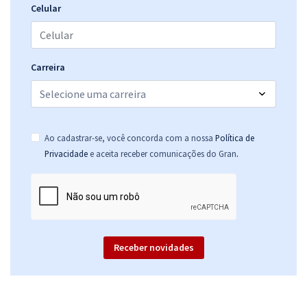
Celular
R$ 399,92
à vista
33,33
R$
ou 12x de
Economize R$ 99,98 (-20%)
Comprar
Carreira
Prefeitura de Jaboticatubas - MG - Conhecimentos Específicos para
Ao cadastrar-se, você concorda com a nossa
Política de
o Cargo de Técnico de Enfermagem
.
Privacidade
e aceita receber comunicações do Gran
R$ 267,84
à vista
22,32
R$
ou 12x de
Economize R$ 66,96 (-20%)
Comprar
Receber novidades
Prefeitura de Jaboticatubas - MG - Conhecimentos Específicos para
o Cargo de Enfermeiro