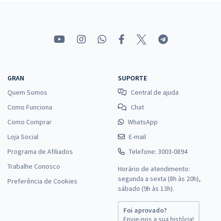
R$ 354,24
à vista
29,52
R$
ou 12x de
Economize R$ 88,56 (-20%)
Comprar
GRAN
SUPORTE
Quem Somos
Central de ajuda
Prefeitura de Jaboticatubas - MG - Farmacêutico
Como Funciona
Chat
R$ 399,92
à vista
33,33
Como Comprar
WhatsApp
R$
ou 12x de
Economize R$ 99,98 (-20%)
Loja Social
E-mail
Programa de Afiliados
Telefone: 3003-0894
Comprar
Trabalhe Conosco
Horário de atendimento:
segunda a sexta (8h às 20h),
Preferência de Cookies
sábado (9h às 13h).
Foi aprovado?
Envie-nos a sua história!