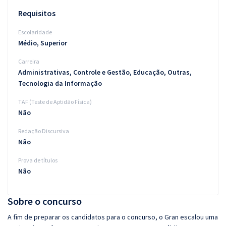
Requisitos
Escolaridade
Médio, Superior
Carreira
Administrativas, Controle e Gestão, Educação, Outras,
Tecnologia da Informação
TAF (Teste de Aptidão Física)
Não
Redação Discursiva
Não
Prova de títulos
Não
Sobre o concurso
A fim de preparar os candidatos para o concurso, o Gran escalou uma