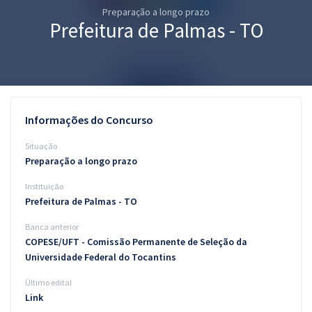
Preparação a longo prazo
Pós
Prefeitura de Palmas - TO
Graduação
OAB
Mentorias
Informações do Concurso
Questões grátis
Situação
Preparação a longo prazo
Conteúdo gratuito
Instituição
Blog
Prefeitura de Palmas - TO
Aprovados
Banca anterior
COPESE/UFT - Comissão Permanente de Seleção da
Universidade Federal do Tocantins
Atendimento
Último edital
Link