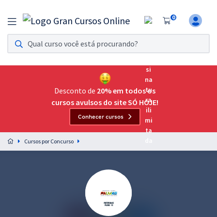
0
Assinatura Ilimitada 11
Acesso a todos os cursos. Teste grátis por 7 dias!
Assinatura OAB Até Passar
Acesso ilimitado a toda preparação para o Exame da
Desconto de
20% em todos os
Ordem, até você passar!
cursos avulsos do site SÓ HOJE!
Conhecer cursos
Residências Multiprofissionais
Preparação completa e intensiva para as principais
Cursos por Concurso
residências em saúde do Brasil
Concursos
Assinatura Ilimitada
Cursos 20% OFF