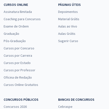
29,52
R$
ou 12x de
CURSOS ONLINE
PÁGINAS ÚTEIS
Economize R$ 88,56 (-20%)
Assinatura Ilimitada
Depoimentos
Comprar
Coaching para Concursos
Material Grátis
Exame de Ordem
Aulas ao Vivo
Graduação
Aulas Grátis
Pós-Graduação
Sugerir Curso
Cursos por Concurso
Cursos por Carreira
Cursos por Estado
Cursos por Professor
Oficina de Redação
Cursos Online Gratuitos
CONCURSOS PÚBLICOS
BANCAS DE CONCURSOS
Concursos 2026
Cebraspe