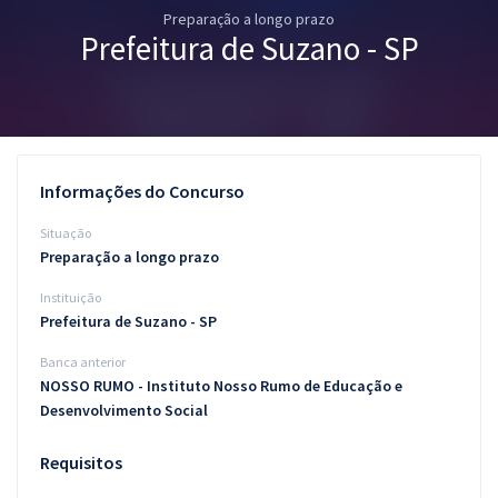
Preparação a longo prazo
Pós
Prefeitura de Suzano - SP
Graduação
OAB
Mentorias
Informações do Concurso
Questões grátis
Situação
Preparação a longo prazo
Conteúdo gratuito
Instituição
Blog
Prefeitura de Suzano - SP
Aprovados
Banca anterior
NOSSO RUMO - Instituto Nosso Rumo de Educação e
Desenvolvimento Social
Atendimento
Requisitos