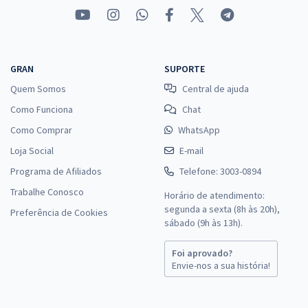
R$ 306,24
à vista
25,52
R$
ou 12x de
Economize R$ 76,56 (-20%)
GRAN
SUPORTE
Comprar
Quem Somos
Central de ajuda
Como Funciona
Chat
Como Comprar
WhatsApp
Prefeitura de Suzano - SP - Entrevistador Social
Loja Social
E-mail
R$ 354,24
à vista
Programa de Afiliados
Telefone: 3003-0894
29,52
R$
ou 12x de
Trabalhe Conosco
Economize R$ 88,56 (-20%)
Horário de atendimento:
segunda a sexta (8h às 20h),
Preferência de Cookies
Comprar
sábado (9h às 13h).
Foi aprovado?
Envie-nos a sua história!
Prefeitura de Suzano - SP - Educador Social
R$ 354,24
à vista