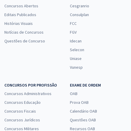
Concursos Abertos
Cesgranrio
Editais Publicados
Consulplan
Histórias Visuais
FCC
Notícias de Concursos
FGV
Questões de Concurso
Idecan
Selecon
Uniase
Vunesp
CONCURSOS POR PROFISSÃO
EXAME DE ORDEM
Concursos Administrativos
OAB
Concursos Educação
Prova OAB
Concursos Fiscais
Calendário OAB
Concursos Jurídicos
Questões OAB
Concursos Militares
Recursos OAB