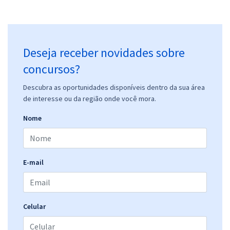
Prefeitura de Suzano - SP - Nutricionista
R$ 399,92
à vista
33,33
R$
ou 12x de
Economize R$ 99,98 (-20%)
Deseja receber novidades sobre
Comprar
concursos?
Descubra as oportunidades disponíveis dentro da sua área
de interesse ou da região onde você mora.
Prefeitura de Suzano - SP - Conhecimentos Específicos para o Cargo
Nome
de Fisioterapeuta com a Equipe Gran
R$ 354,24
à vista
29,52
R$
ou 12x de
Economize R$ 88,56 (-20%)
E-mail
Comprar
Celular
Prefeitura de Suzano - SP - Fisioterapeuta