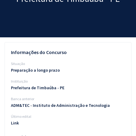
Pós
Graduação
OAB
Mentorias
Informações do Concurso
Questões grátis
Situação
Preparação a longo prazo
Conteúdo gratuito
Instituição
Blog
Prefeitura de Timbaúba - PE
Aprovados
Banca anterior
ADM&TEC - Instituto de Administração e Tecnologia
Atendimento
Último edital
Link