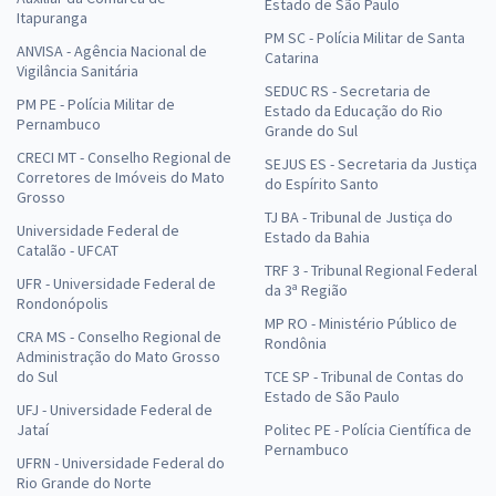
Estado de São Paulo
Itapuranga
PM SC - Polícia Militar de Santa
ANVISA - Agência Nacional de
Catarina
Vigilância Sanitária
SEDUC RS - Secretaria de
PM PE - Polícia Militar de
Estado da Educação do Rio
Pernambuco
Grande do Sul
CRECI MT - Conselho Regional de
SEJUS ES - Secretaria da Justiça
Corretores de Imóveis do Mato
do Espírito Santo
Grosso
TJ BA - Tribunal de Justiça do
Universidade Federal de
Estado da Bahia
Catalão - UFCAT
TRF 3 - Tribunal Regional Federal
UFR - Universidade Federal de
da 3ª Região
Rondonópolis
MP RO - Ministério Público de
CRA MS - Conselho Regional de
Rondônia
Administração do Mato Grosso
do Sul
TCE SP - Tribunal de Contas do
Estado de São Paulo
UFJ - Universidade Federal de
Jataí
Politec PE - Polícia Científica de
Pernambuco
UFRN - Universidade Federal do
Rio Grande do Norte