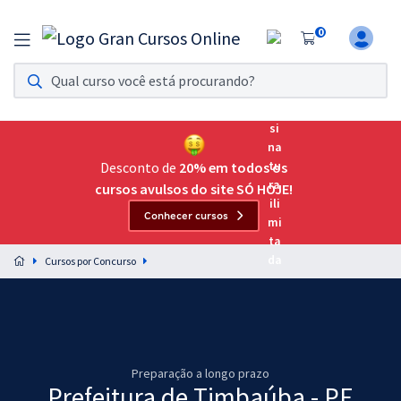
0
Assinatura Ilimitada 11
Acesso a todos os cursos. Teste grátis por 7 dias!
Assinatura OAB Até Passar
Acesso ilimitado a toda preparação para o Exame da
Desconto de
20% em todos os
Ordem, até você passar!
cursos avulsos do site SÓ HOJE!
Conhecer cursos
Residências Multiprofissionais
Preparação completa e intensiva para as principais
Cursos por Concurso
residências em saúde do Brasil
Concursos
Assinatura Ilimitada
Preparação a longo prazo
Cursos 20% OFF
Prefeitura de Timbaúba - PE