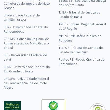
SEJUS ES - Secretaria da Justiça
Corretores de Imóveis do Mato
do Espírito Santo
Grosso
TJ BA - Tribunal de Justiça do
Universidade Federal de
Estado da Bahia
Catalão - UFCAT
TRF 3 - Tribunal Regional Federal
UFR - Universidade Federal de
da 3ª Região
Rondonópolis
MP RO - Ministério Público de
CRA MS - Conselho Regional de
Rondônia
Administração do Mato Grosso
do Sul
TCE SP - Tribunal de Contas do
Estado de São Paulo
UFJ - Universidade Federal de
Jataí
Politec PE - Polícia Científica de
Pernambuco
UFRN - Universidade Federal do
Rio Grande do Norte
UFCSPA - Universidade Federal
de Ciência da Saúde de Porto
Alegre