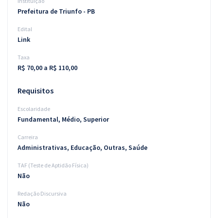
Instituição
Prefeitura de Triunfo - PB
Edital
Link
Taxa
R$ 70,00 a R$ 110,00
Requisitos
Escolaridade
Fundamental, Médio, Superior
Carreira
Administrativas, Educação, Outras, Saúde
TAF (Teste de Aptidão Física)
Não
Redação Discursiva
Não