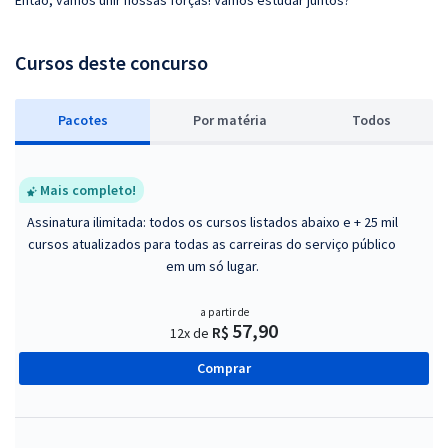
Então, vamos unir nossas forças! Vamos estudar juntos?
Cursos deste concurso
Pacotes
P
or matéria
Todos
Mais completo!
Assinatura ilimitada: todos os cursos listados abaixo e + 25 mil
cursos atualizados para todas as carreiras do serviço público
em um só lugar.
a partir de
57,90
R$
12x de
Comprar