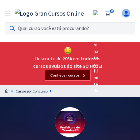
0
Assinatura Ilimitada 11
Acesso a todos os cursos. Teste grátis por 7 dias!
Assinatura OAB Até Passar
Acesso ilimitado a toda preparação para o Exame da
Desconto de
20% em todos os
Ordem, até você passar!
cursos avulsos do site SÓ HOJE!
Conhecer cursos
Residências Multiprofissionais
Preparação completa e intensiva para as principais
Cursos por Concurso
residências em saúde do Brasil
Concursos
Assinatura Ilimitada
Cursos 20% OFF