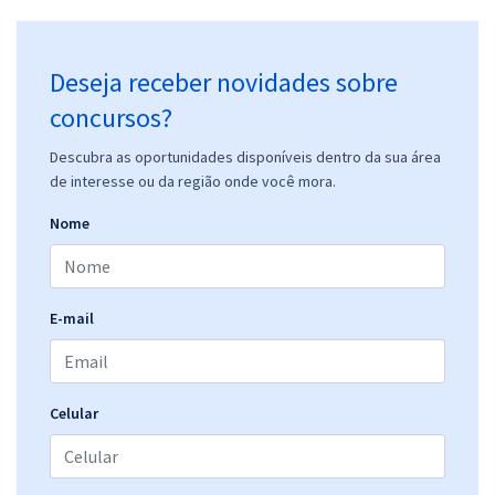
R$ 478,32
à vista
39,86
R$
ou 12x de
Economize R$ 119,58 (-20%)
Deseja receber novidades sobre
Comprar
concursos?
Descubra as oportunidades disponíveis dentro da sua área
de interesse ou da região onde você mora.
Prefeitura de Triunfo - PB - Farmacêutico (Pós-Edital)
Nome
R$ 399,92
à vista
33,33
R$
ou 12x de
Economize R$ 99,98 (-20%)
E-mail
Comprar
Celular
Prefeitura de Triunfo - PB - Técnico em Enfermagem (Pós-Edital)
R$ 358,32
à vista
29,86
R$
ou 12x de