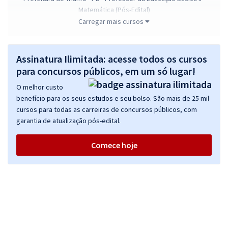
Matemática (Pós-Edital)
Carregar mais cursos
R$ 478,32
à vista
39,86
R$
ou 12x de
Economize R$ 119,58 (-20%)
Assinatura Ilimitada: acesse todos os cursos
Comprar
para concursos públicos, em um só lugar!
O melhor custo
benefício para os seus estudos e seu bolso. São mais de 25 mil
cursos para todas as carreiras de concursos públicos, com
Prefeitura de Triunfo - PB - Enfermeiro (Pós-Edital)
garantia de atualização pós-edital.
R$ 358,32
à vista
29,86
R$
ou 12x de
Comece hoje
Economize R$ 89,58 (-20%)
Comprar
Prefeitura de Triunfo - PB - Professor Básica I (Pós-Edital)