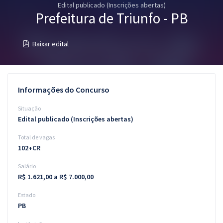
Edital publicado (Inscrições abertas)
Pós
Prefeitura de Triunfo - PB
Graduação
Baixar edital
OAB
Mentorias
Informações do Concurso
Questões grátis
Situação
Edital publicado (Inscrições abertas)
Conteúdo gratuito
Total de vagas
Blog
102+CR
Aprovados
Salário
R$ 1.621,00 a R$ 7.000,00
Atendimento
Estado
PB