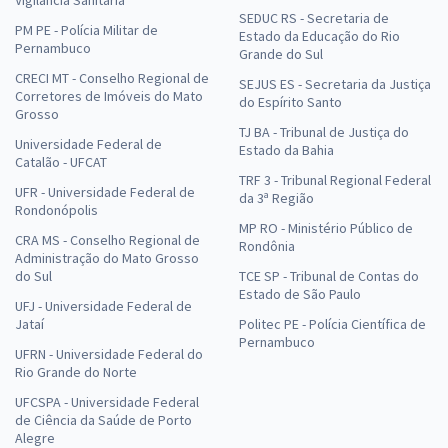
Vigilância Sanitária
SEDUC RS - Secretaria de
PM PE - Polícia Militar de
Estado da Educação do Rio
Pernambuco
Grande do Sul
CRECI MT - Conselho Regional de
SEJUS ES - Secretaria da Justiça
Corretores de Imóveis do Mato
do Espírito Santo
Grosso
TJ BA - Tribunal de Justiça do
Universidade Federal de
Estado da Bahia
Catalão - UFCAT
TRF 3 - Tribunal Regional Federal
UFR - Universidade Federal de
da 3ª Região
Rondonópolis
MP RO - Ministério Público de
CRA MS - Conselho Regional de
Rondônia
Administração do Mato Grosso
do Sul
TCE SP - Tribunal de Contas do
Estado de São Paulo
UFJ - Universidade Federal de
Jataí
Politec PE - Polícia Científica de
Pernambuco
UFRN - Universidade Federal do
Rio Grande do Norte
UFCSPA - Universidade Federal
de Ciência da Saúde de Porto
Alegre