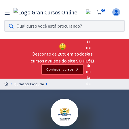
0
Assinatura Ilimitada 11
Acesso a todos os cursos. Teste grátis por 7 dias!
Assinatura OAB Até Passar
Acesso ilimitado a toda preparação para o Exame da
Desconto de
20% em todos os
Ordem, até você passar!
cursos avulsos do site SÓ HOJE!
Conhecer cursos
Residências Multiprofissionais
Preparação completa e intensiva para as principais
Cursos por Concurso
residências em saúde do Brasil
Concursos
Assinatura Ilimitada
Cursos 20% OFF