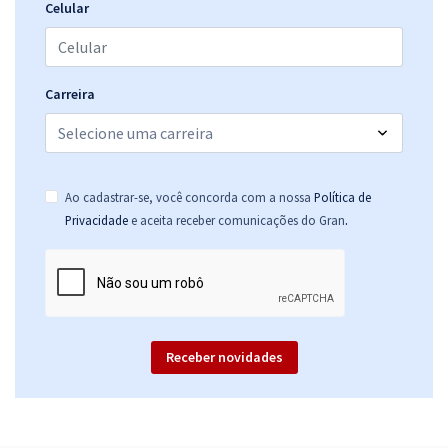
33,33
R$
ou 12x de
Celular
Economize R$ 99,98 (-20%)
Comprar
Carreira
Prefeitura de Jaboatão dos Guararapes - PE - Analista em Saúde -
Odontólogo/Bucal-Maxilo-Facial
Ao cadastrar-se, você concorda com a nossa
Política de
R$ 399,92
à vista
.
Privacidade
e aceita receber comunicações do Gran
33,33
R$
ou 12x de
Economize R$ 99,98 (-20%)
Comprar
Receber novidades
Prefeitura de Jaboatão dos Guararapes - PE - Analista em Saúde -
Odontólogo/Endodontista
R$ 399,92
à vista