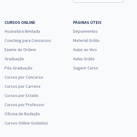
33,33
R$
ou 12x de
Economize R$ 99,98 (-20%)
CURSOS ONLINE
PÁGINAS ÚTEIS
Comprar
Assinatura Ilimitada
Depoimentos
Coaching para Concursos
Material Grátis
Exame de Ordem
Aulas ao Vivo
ISS Jaboatão dos Guararapes - PE - Auditor Fiscal Tributário
Graduação
Aulas Grátis
R$ 632,64
à vista
52,72
Pós-Graduação
R$
Sugerir Curso
ou 12x de
Economize R$ 158,16 (-20%)
Cursos por Concurso
Comprar
Cursos por Carreira
Cursos por Estado
Cursos por Professor
Oficina de Redação
Cursos Online Gratuitos