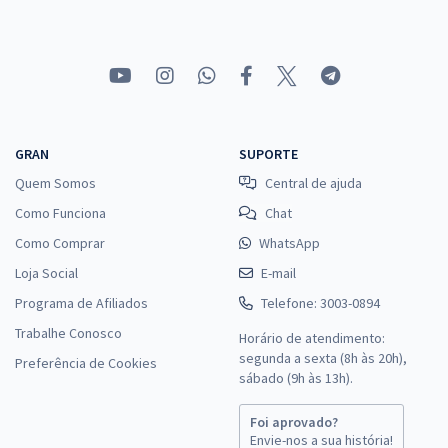
33,33
R$
ou 12x de
Economize R$ 99,98 (-20%)
Comprar
GRAN
SUPORTE
Prefeitura de Jaboatão dos Guararapes - PE - Analista em Saúde -
Quem Somos
Central de ajuda
Odontólogo/Protesista
Como Funciona
Chat
R$ 359,92
à vista
29,99
R$
ou 12x de
Como Comprar
WhatsApp
Economize R$ 89,98 (-20%)
Loja Social
E-mail
Comprar
Programa de Afiliados
Telefone: 3003-0894
Trabalhe Conosco
Horário de atendimento:
segunda a sexta (8h às 20h),
Preferência de Cookies
sábado (9h às 13h).
Prefeitura de Jaboatão dos Guararapes - PE - Analista em Saúde -
Odontólogo/Periodontista
Foi aprovado?
Envie-nos a sua história!
R$ 399,92
à vista