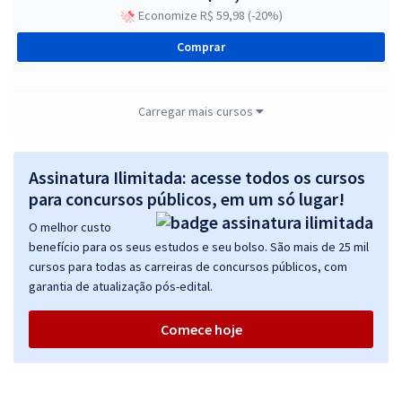
Economize R$ 59,98 (-20%)
Comprar
Carregar mais cursos
Prefeitura de Jaboatão dos Guararapes - PE - Agente de Combate
às Endemias
Assinatura Ilimitada: acesse todos os cursos
R$ 354,24
à vista
29,52
para concursos públicos, em um só lugar!
R$
ou 12x de
Economize R$ 88,56 (-20%)
O melhor custo
benefício para os seus estudos e seu bolso. São mais de 25 mil
Comprar
cursos para todas as carreiras de concursos públicos, com
garantia de atualização pós-edital.
Comece hoje
Prefeitura de Jaboatão dos Guararapes - PE - Analista em Saúde -
Sanitarista
R$ 359,92
à vista
29,99