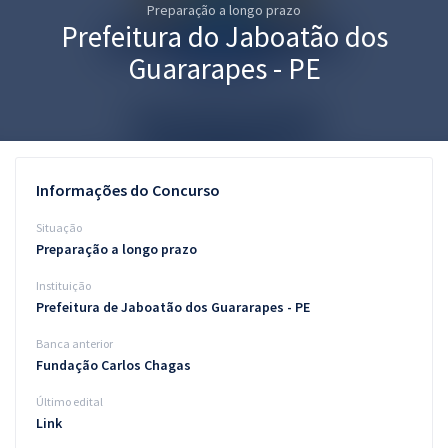
Preparação a longo prazo
Pós
Prefeitura do Jaboatão dos
Graduação
Guararapes - PE
OAB
Mentorias
Informações do Concurso
Questões grátis
Situação
Conteúdo gratuito
Preparação a longo prazo
Instituição
Blog
Prefeitura de Jaboatão dos Guararapes - PE
Aprovados
Banca anterior
Fundação Carlos Chagas
Atendimento
Último edital
Link