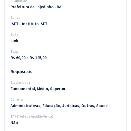
Instituição
Prefeitura de Lajedinho - BA
Banca
ISET - Instituto ISET
Edital
Link
Taxa
R$ 60,00 a R$ 125,00
Requisitos
Escolaridade
Fundamental, Médio, Superior
Carreira
Administrativas, Educação, Jurídicas, Outras, Saúde
TAF (Teste de Aptidão Física)
Não