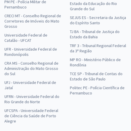
PM PE - Polícia Militar de
Estado da Educação do Rio
Pernambuco
Grande do Sul
CRECI MT - Conselho Regional de
SEJUS ES - Secretaria da Justiça
Corretores de Imóveis do Mato
do Espírito Santo
Grosso
TJ BA - Tribunal de Justiça do
Universidade Federal de
Estado da Bahia
Catalão - UFCAT
TRF 3 - Tribunal Regional Federal
UFR - Universidade Federal de
da 3ª Região
Rondonópolis
MP RO - Ministério Público de
CRA MS - Conselho Regional de
Rondônia
Administração do Mato Grosso
do Sul
TCE SP - Tribunal de Contas do
Estado de São Paulo
UFJ - Universidade Federal de
Jataí
Politec PE - Polícia Científica de
Pernambuco
UFRN - Universidade Federal do
Rio Grande do Norte
UFCSPA - Universidade Federal
de Ciência da Saúde de Porto
Alegre