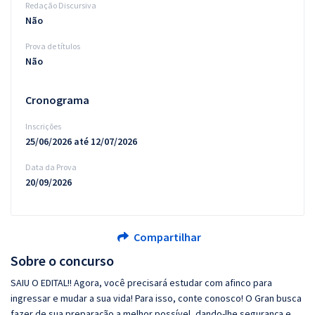
Redação Discursiva
Não
Prova de títulos
Não
Cronograma
Inscrições
25/06/2026 até 12/07/2026
Data da Prova
20/09/2026
Compartilhar
Sobre o concurso
SAIU O EDITAL!! Agora, você precisará estudar com afinco para
ingressar e mudar a sua vida! Para isso, conte conosco! O Gran busca
fazer de sua preparação a melhor possível, dando-lhe segurança e