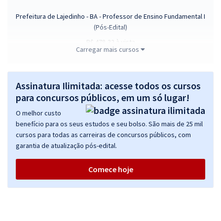
Prefeitura de Lajedinho - BA - Professor de Ensino Fundamental I
(Pós-Edital)
R$ 478,32
à vista
Carregar mais cursos
39,86
R$
ou 12x de
Economize R$ 119,58 (-20%)
Comprar
Assinatura Ilimitada: acesse todos os cursos
para concursos públicos, em um só lugar!
O melhor custo
benefício para os seus estudos e seu bolso. São mais de 25 mil
Prefeitura de Lajedinho - BA - Conhecimentos Básicos Comuns para
cursos para todas as carreiras de concursos públicos, com
os Cargos de Nível Superior com a Equipe Gran (Exceto Educação)
garantia de atualização pós-edital.
(Pós-Edital)
R$ 239,92
à vista
Comece hoje
19,99
R$
ou 12x de
Economize R$ 59,98 (-20%)
Comprar