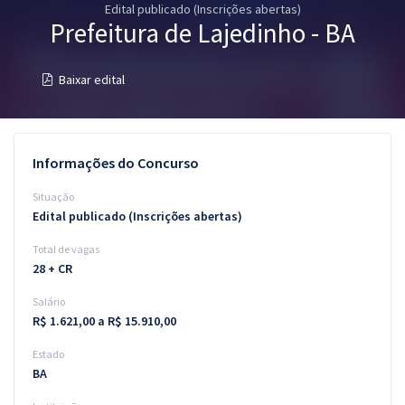
Edital publicado (Inscrições abertas)
Pós
Prefeitura de Lajedinho - BA
Graduação
Baixar edital
OAB
Mentorias
Informações do Concurso
Questões grátis
Situação
Edital publicado (Inscrições abertas)
Conteúdo gratuito
Total de vagas
Blog
28 + CR
Aprovados
Salário
R$ 1.621,00 a R$ 15.910,00
Atendimento
Estado
BA