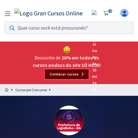
0
Assinatura Ilimitada 11
Acesso a todos os cursos. Teste grátis por 7 dias!
Assinatura OAB Até Passar
Acesso ilimitado a toda preparação para o Exame da
Desconto de
20% em todos os
Ordem, até você passar!
cursos avulsos do site SÓ HOJE!
Conhecer cursos
Residências Multiprofissionais
Preparação completa e intensiva para as principais
Cursos por Concurso
residências em saúde do Brasil
Concursos
Assinatura Ilimitada
Cursos 20% OFF