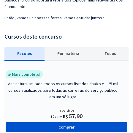
públicos. O curso aborda a teoria dos tópicos mais relevantes dos
últimos editais.
Então, vamos unir nossas forças! Vamos estudar juntos?
Cursos deste concurso
Pacotes
P
or matéria
Todos
Mais completo!
Assinatura ilimitada: todos os cursos listados abaixo e + 25 mil
cursos atualizados para todas as carreiras do serviço público
em um só lugar.
a partir de
57,90
R$
12x de
Comprar