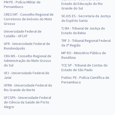
PM PE - Polícia Militar de
Estado da Educação do Rio
Pernambuco
Grande do Sul
CRECI MT - Conselho Regional de
SEJUS ES - Secretaria da Justiça
Corretores de Imóveis do Mato
do Espírito Santo
Grosso
TJ BA - Tribunal de Justiça do
Universidade Federal de
Estado da Bahia
Catalão - UFCAT
TRF 3 - Tribunal Regional Federal
UFR - Universidade Federal de
da 3ª Região
Rondonópolis
MP RO - Ministério Público de
CRA MS - Conselho Regional de
Rondônia
Administração do Mato Grosso
do Sul
TCE SP - Tribunal de Contas do
Estado de São Paulo
UFJ - Universidade Federal de
Jataí
Politec PE - Polícia Científica de
Pernambuco
UFRN - Universidade Federal do
Rio Grande do Norte
UFCSPA - Universidade Federal
de Ciência da Saúde de Porto
Alegre