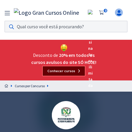
0
Assinatura Ilimitada 11
Acesso a todos os cursos. Teste grátis por 7 dias!
Assinatura OAB Até Passar
Acesso ilimitado a toda preparação para o Exame da
Desconto de
20% em todos os
Ordem, até você passar!
cursos avulsos do site SÓ HOJE!
Conhecer cursos
Residências Multiprofissionais
Preparação completa e intensiva para as principais
Cursos por Concurso
residências em saúde do Brasil
Concursos
Assinatura Ilimitada
Cursos 20% OFF