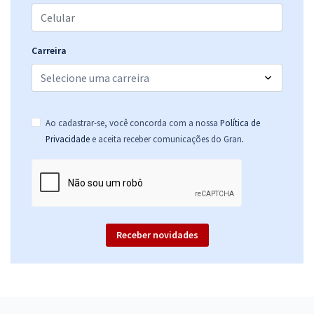
R$ 399,92
à vista
33,33
R$
ou 12x de
Economize R$ 99,98 (-20%)
Carreira
Comprar
Ao cadastrar-se, você concorda com a nossa
Política de
.
Privacidade
e aceita receber comunicações do Gran
Receber novidades