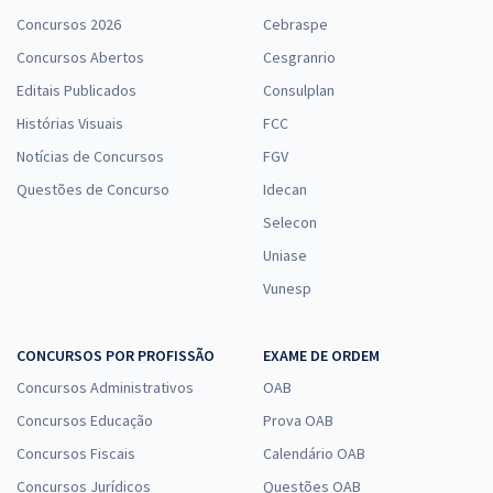
Concursos 2026
Cebraspe
Concursos Abertos
Cesgranrio
Editais Publicados
Consulplan
Histórias Visuais
FCC
Notícias de Concursos
FGV
Questões de Concurso
Idecan
Selecon
Uniase
Vunesp
CONCURSOS POR PROFISSÃO
EXAME DE ORDEM
Concursos Administrativos
OAB
Concursos Educação
Prova OAB
Concursos Fiscais
Calendário OAB
Concursos Jurídicos
Questões OAB