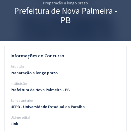
Preparação a longo prazo
Pós
Prefeitura de Nova Palmeira -
Graduação
PB
OAB
Mentorias
Informações do Concurso
Questões grátis
Situação
Conteúdo gratuito
Preparação a longo prazo
Instituição
Blog
Prefeitura de Nova Palmeira - PB
Aprovados
Banca anterior
UEPB - Universidade Estadual da Paraíba
Atendimento
Último edital
Link