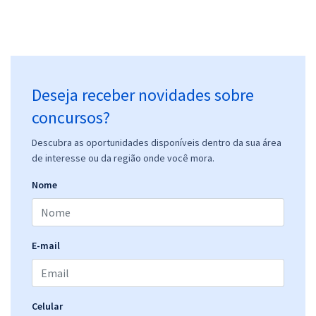
R$ 399,92
à vista
33,33
R$
ou 12x de
Economize R$ 99,98 (-20%)
Comprar
Deseja receber novidades sobre
concursos?
Prefeitura de Nova Palmeira - PB - Psicólogo (Pós-edital)
Descubra as oportunidades disponíveis dentro da sua área
de interesse ou da região onde você mora.
R$ 399,92
à vista
33,33
R$
ou 12x de
Nome
Economize R$ 99,98 (-20%)
Comprar
E-mail
Prefeitura de Nova Palmeira - PB - Psicólogo CRAS e do CREAS (Pós-
edital)
Celular