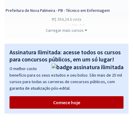
Prefeitura de Nova Palmeira - PB - Técnico em Enfermagem
R$ 354,24
à vista
29,52
R$
ou 12x de
Carregar mais cursos
Economize R$ 88,56 (-20%)
Comprar
Assinatura Ilimitada: acesse todos os cursos
para concursos públicos, em um só lugar!
O melhor custo
Prefeitura de Nova Palmeira - PB - Enfermeiro
benefício para os seus estudos e seu bolso. São mais de 25 mil
R$ 399,92
à vista
cursos para todas as carreiras de concursos públicos, com
33,33
R$
ou 12x de
garantia de atualização pós-edital.
Economize R$ 99,98 (-20%)
Comece hoje
Comprar
Prefeitura de Nova Palmeira - PB - Farmacêutico (Pós-edital)