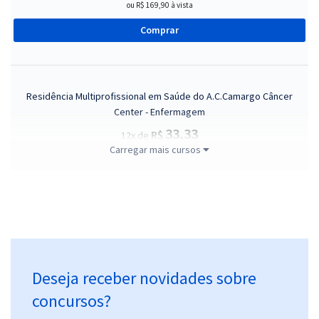
ou R$ 169,90 à vista
Comprar
Residência Multiprofissional em Saúde do A.C.Camargo Câncer
Center - Enfermagem
33,33
R$
12x de
Carregar mais cursos
ou R$ 399,90 à vista
Comprar
Residência Multiprofissional em Saúde do A.C.Camargo Câncer
Center - Nutrição
Deseja receber novidades sobre
29,99
R$
12x de
ou R$ 359,90 à vista
concursos?
Comprar