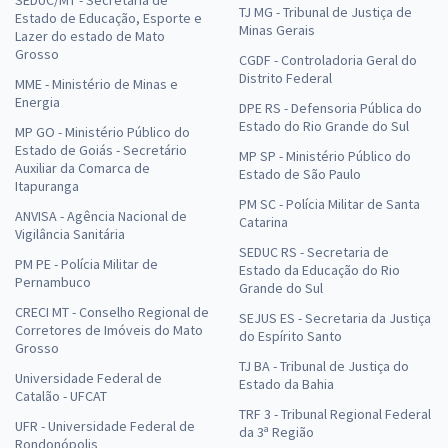
SEDUC/MT - Secretaria de
TJ MG - Tribunal de Justiça de
Estado de Educação, Esporte e
Minas Gerais
Lazer do estado de Mato
Grosso
CGDF - Controladoria Geral do
Distrito Federal
MME - Ministério de Minas e
Energia
DPE RS - Defensoria Pública do
Estado do Rio Grande do Sul
MP GO - Ministério Público do
Estado de Goiás - Secretário
MP SP - Ministério Público do
Auxiliar da Comarca de
Estado de São Paulo
Itapuranga
PM SC - Polícia Militar de Santa
ANVISA - Agência Nacional de
Catarina
Vigilância Sanitária
SEDUC RS - Secretaria de
PM PE - Polícia Militar de
Estado da Educação do Rio
Pernambuco
Grande do Sul
CRECI MT - Conselho Regional de
SEJUS ES - Secretaria da Justiça
Corretores de Imóveis do Mato
do Espírito Santo
Grosso
TJ BA - Tribunal de Justiça do
Universidade Federal de
Estado da Bahia
Catalão - UFCAT
TRF 3 - Tribunal Regional Federal
UFR - Universidade Federal de
da 3ª Região
Rondonópolis