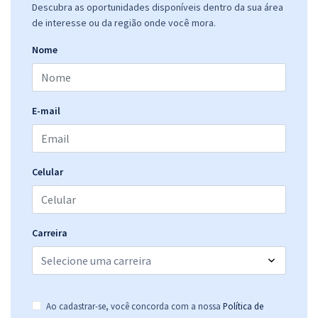
Descubra as oportunidades disponíveis dentro da sua área
de interesse ou da região onde você mora.
Nome
Residência Multiprofissional em Saúde do A.C.Camargo Câncer
Center - Odontologia
14,16
R$
12x de
E-mail
ou R$ 169,90 à vista
Comprar
Celular
Residência Multiprofissional em Saúde do A.C.Camargo Câncer
Center - Fisioterapia
Carreira
27,49
R$
12x de
ou R$ 329,90 à vista
Comprar
Ao cadastrar-se, você concorda com a nossa
Política de