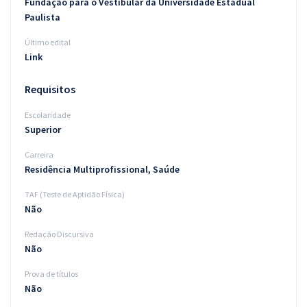
Fundação para o Vestibular da Universidade Estadual
Paulista
Último edital
Link
Requisitos
Escolaridade
Superior
Carreira
Residência Multiprofissional, Saúde
TAF (Teste de Aptidão Física)
Não
Redação Discursiva
Não
Prova de títulos
Não