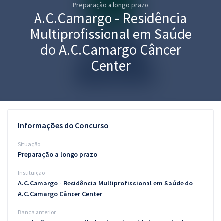
Preparação a longo prazo
Pós
A.C.Camargo - Residência
Graduação
Multiprofissional em Saúde
do A.C.Camargo Câncer
OAB
Center
Mentorias
Questões grátis
Conteúdo gratuito
Informações do Concurso
Blog
Situação
Preparação a longo prazo
Aprovados
Instituição
A.C.Camargo - Residência Multiprofissional em Saúde do
Atendimento
A.C.Camargo Câncer Center
Banca anterior