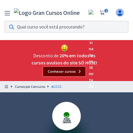
0
Assinatura Ilimitada 11
Acesso a todos os cursos. Teste grátis por 7 dias!
Assinatura OAB Até Passar
Acesso ilimitado a toda preparação para o Exame da
Desconto de
20% em todos os
Ordem, até você passar!
cursos avulsos do site SÓ HOJE!
Conhecer cursos
Residências Multiprofissionais
Preparação completa e intensiva para as principais
Cursos por Concurso
ACCCC
residências em saúde do Brasil
Concursos
Assinatura Ilimitada
Cursos 20% OFF