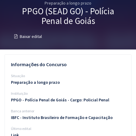
Preparação a longo prazo
Pós
PPGO (SEAD GO) - Polícia
Graduação
Penal de Goiás
OAB
Baixar edital
Mentorias
Questões grátis
Informações do Concurso
Conteúdo gratuito
Situação
Preparação a longo prazo
Blog
Instituição
Aprovados
PPGO - Polícia Penal de Goiás - Cargo: Policial Penal
Banca anterior
Atendimento
IBFC - Instituto Brasileiro de Formação e Capacitação
Último edital
Link