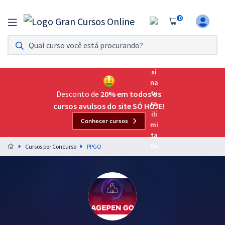
0
Assinatura Ilimitada 11
Acesso a todos os cursos. Teste grátis por 7 dias!
Assinatura OAB Até Passar
Acesso ilimitado a toda preparação para o Exame da
Desconto de
20% em todos os
Ordem, até você passar!
cursos avulsos do site SÓ HOJE!
Conhecer cursos
Residências Multiprofissionais
Preparação completa e intensiva para as principais
Cursos por Concurso
PPGO
residências em saúde do Brasil
Concursos
Assinatura Ilimitada
Cursos 20% OFF