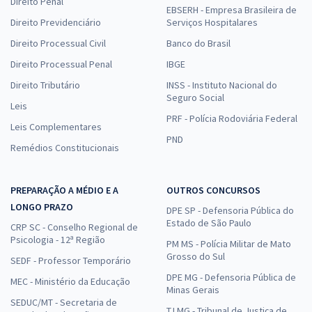
Direito Penal
EBSERH - Empresa Brasileira de
Direito Previdenciário
Serviços Hospitalares
Direito Processual Civil
Banco do Brasil
Direito Processual Penal
IBGE
Direito Tributário
INSS - Instituto Nacional do
Seguro Social
Leis
PRF - Polícia Rodoviária Federal
Leis Complementares
PND
Remédios Constitucionais
PREPARAÇÃO A MÉDIO E A
OUTROS CONCURSOS
LONGO PRAZO
DPE SP - Defensoria Pública do
Estado de São Paulo
CRP SC - Conselho Regional de
Psicologia - 12ª Região
PM MS - Polícia Militar de Mato
Grosso do Sul
SEDF - Professor Temporário
DPE MG - Defensoria Pública de
MEC - Ministério da Educação
Minas Gerais
SEDUC/MT - Secretaria de
TJ MG - Tribunal de Justiça de