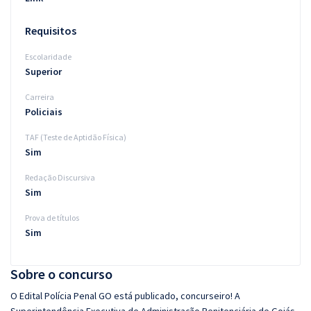
Requisitos
Escolaridade
Superior
Carreira
Policiais
TAF (Teste de Aptidão Física)
Sim
Redação Discursiva
Sim
Prova de títulos
Sim
Sobre o concurso
O Edital Polícia Penal GO está publicado, concurseiro! A