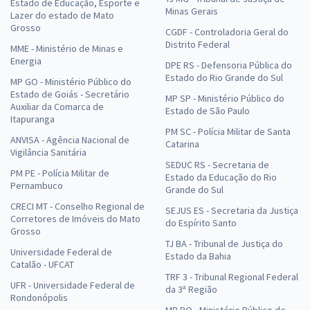
Estado de Educação, Esporte e
Minas Gerais
Lazer do estado de Mato
Grosso
CGDF - Controladoria Geral do
Distrito Federal
MME - Ministério de Minas e
Energia
DPE RS - Defensoria Pública do
Estado do Rio Grande do Sul
MP GO - Ministério Público do
Estado de Goiás - Secretário
MP SP - Ministério Público do
Auxiliar da Comarca de
Estado de São Paulo
Itapuranga
PM SC - Polícia Militar de Santa
ANVISA - Agência Nacional de
Catarina
Vigilância Sanitária
SEDUC RS - Secretaria de
PM PE - Polícia Militar de
Estado da Educação do Rio
Pernambuco
Grande do Sul
CRECI MT - Conselho Regional de
SEJUS ES - Secretaria da Justiça
Corretores de Imóveis do Mato
do Espírito Santo
Grosso
TJ BA - Tribunal de Justiça do
Universidade Federal de
Estado da Bahia
Catalão - UFCAT
TRF 3 - Tribunal Regional Federal
UFR - Universidade Federal de
da 3ª Região
Rondonópolis