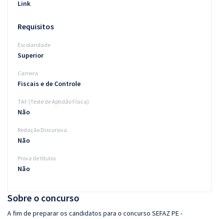
Link
Requisitos
Escolaridade
Superior
Carreira
Fiscais e de Controle
TAF (Teste de Aptidão Física)
Não
Redação Discursiva
Não
Prova de títulos
Não
Sobre o concurso
A fim de preparar os candidatos para o concurso SEFAZ PE -