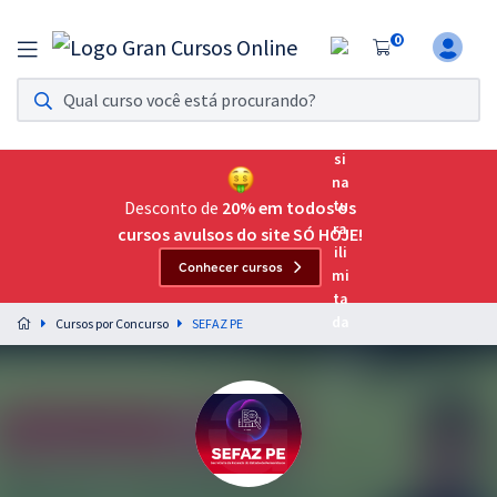
0
Assinatura Ilimitada 11
Acesso a todos os cursos. Teste grátis por 7 dias!
Assinatura OAB Até Passar
Acesso ilimitado a toda preparação para o Exame da
Desconto de
20% em todos os
Ordem, até você passar!
cursos avulsos do site SÓ HOJE!
Conhecer cursos
Residências Multiprofissionais
Preparação completa e intensiva para as principais
Cursos por Concurso
SEFAZ PE
residências em saúde do Brasil
Concursos
Assinatura Ilimitada
Cursos 20% OFF