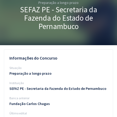
Preparação a longo prazo
Pós
SEFAZ PE - Secretaria da
Graduação
Fazenda do Estado de
Pernambuco
OAB
Mentorias
Questões grátis
Informações do Concurso
Conteúdo gratuito
Situação
Preparação a longo prazo
Blog
Instituição
Aprovados
SEFAZ PE - Secretaria da Fazenda do Estado de Pernambuco
Banca anterior
Atendimento
Fundação Carlos Chagas
Último edital