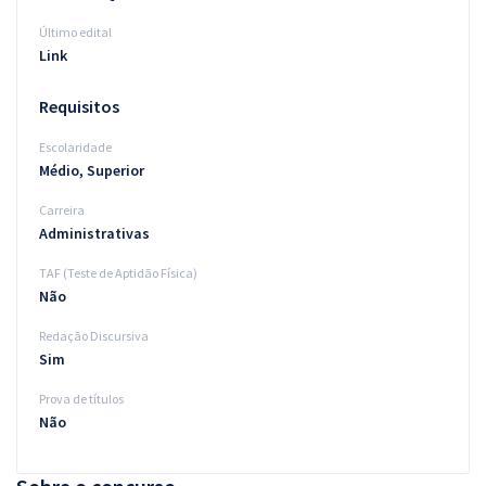
Último edital
Link
Requisitos
Escolaridade
Médio, Superior
Carreira
Administrativas
TAF (Teste de Aptidão Física)
Não
Redação Discursiva
Sim
Prova de títulos
Não