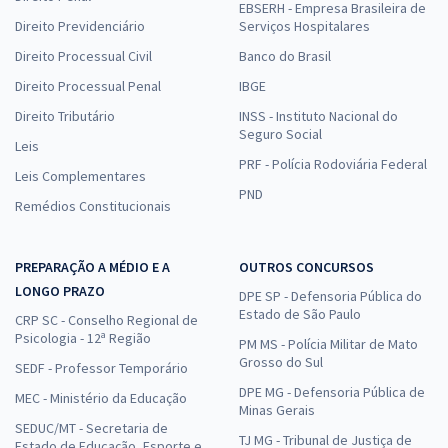
EBSERH - Empresa Brasileira de
Direito Previdenciário
Serviços Hospitalares
Direito Processual Civil
Banco do Brasil
Direito Processual Penal
IBGE
Direito Tributário
INSS - Instituto Nacional do
Seguro Social
Leis
PRF - Polícia Rodoviária Federal
Leis Complementares
PND
Remédios Constitucionais
PREPARAÇÃO A MÉDIO E A
OUTROS CONCURSOS
LONGO PRAZO
DPE SP - Defensoria Pública do
Estado de São Paulo
CRP SC - Conselho Regional de
Psicologia - 12ª Região
PM MS - Polícia Militar de Mato
Grosso do Sul
SEDF - Professor Temporário
DPE MG - Defensoria Pública de
MEC - Ministério da Educação
Minas Gerais
SEDUC/MT - Secretaria de
TJ MG - Tribunal de Justiça de
Estado de Educação, Esporte e