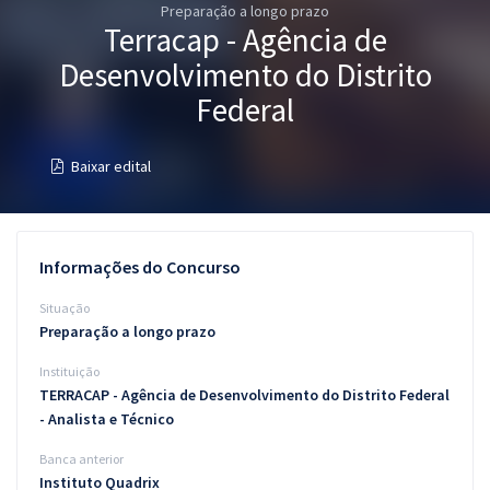
Preparação a longo prazo
Pós
Terracap - Agência de
Graduação
Desenvolvimento do Distrito
Federal
OAB
Baixar edital
Mentorias
Questões grátis
Informações do Concurso
Conteúdo gratuito
Situação
Blog
Preparação a longo prazo
Aprovados
Instituição
TERRACAP - Agência de Desenvolvimento do Distrito Federal
Atendimento
- Analista e Técnico
Banca anterior
Instituto Quadrix