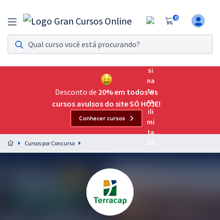
0
Assinatura Ilimitada 11
Acesso a todos os cursos. Teste grátis por 7 dias!
Assinatura OAB Até Passar
Acesso ilimitado a toda preparação para o Exame da
Desconto de
20% em todos os
Ordem, até você passar!
cursos avulsos do site SÓ HOJE!
Conhecer cursos
Residências Multiprofissionais
Preparação completa e intensiva para as principais
Cursos por Concurso
residências em saúde do Brasil
Concursos
Assinatura Ilimitada
Cursos 20% OFF