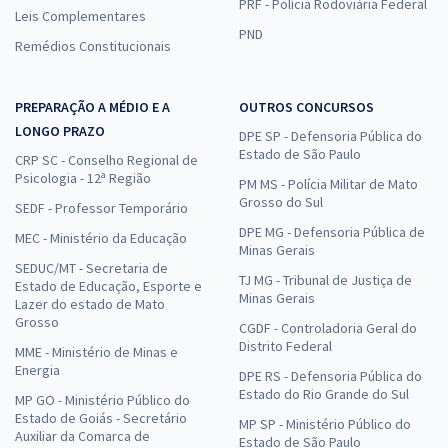
PRF - Polícia Rodoviária Federal
Leis Complementares
PND
Remédios Constitucionais
PREPARAÇÃO A MÉDIO E A
OUTROS CONCURSOS
LONGO PRAZO
DPE SP - Defensoria Pública do
Estado de São Paulo
CRP SC - Conselho Regional de
Psicologia - 12ª Região
PM MS - Polícia Militar de Mato
Grosso do Sul
SEDF - Professor Temporário
DPE MG - Defensoria Pública de
MEC - Ministério da Educação
Minas Gerais
SEDUC/MT - Secretaria de
TJ MG - Tribunal de Justiça de
Estado de Educação, Esporte e
Minas Gerais
Lazer do estado de Mato
Grosso
CGDF - Controladoria Geral do
Distrito Federal
MME - Ministério de Minas e
Energia
DPE RS - Defensoria Pública do
Estado do Rio Grande do Sul
MP GO - Ministério Público do
Estado de Goiás - Secretário
MP SP - Ministério Público do
Auxiliar da Comarca de
Estado de São Paulo