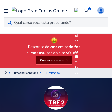
0
Assinatura Ilimitada 11
Acesso a todos os cursos. Teste grátis por 7 dias!
Assinatura OAB Até Passar
Acesso ilimitado a toda preparação para o Exame da
Desconto de
20% em todos os
Ordem, até você passar!
cursos avulsos do site SÓ HOJE!
Conhecer cursos
Residências Multiprofissionais
Preparação completa e intensiva para as principais
Cursos por Concurso
TRF 2ª Região
residências em saúde do Brasil
Concursos
Assinatura Ilimitada
Cursos 20% OFF