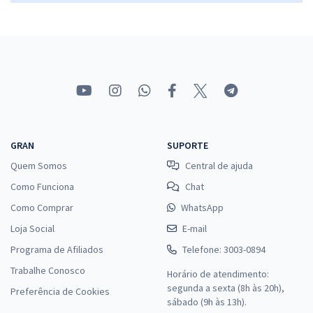
TRF 2ª Região (RJ/ES) - Tribunal Regional Federal da 2ª Região -
Analista Judiciário - Área Judiciária - Sem Especialidade
R$ 632,64
à vista
52,72
R$
ou 12x de
Economize R$ 158,16 (-20%)
Comprar
GRAN
SUPORTE
Quem Somos
Central de ajuda
Como Funciona
Chat
TRF 2ª Região (RJ/ES) - Tribunal Regional Federal da 2ª Região -
Como Comprar
WhatsApp
Conhecimentos Específicos para o Cargo de Analista Judiciário -
Loja Social
Área Judiciária - Sem Especialidade
E-mail
Programa de Afiliados
R$ 632,64
à vista
Telefone: 3003-0894
52,72
R$
ou 12x de
Trabalhe Conosco
Horário de atendimento:
Economize R$ 158,16 (-20%)
segunda a sexta (8h às 20h),
Preferência de Cookies
sábado (9h às 13h).
Comprar