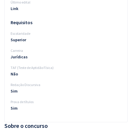
Último edital
Link
Requisitos
Escolaridade
Superior
Carreira
Jurídicas
TAF (Teste de Aptidão Física)
Não
Redação Discursiva
Sim
Prova de títulos
Sim
Sobre o concurso