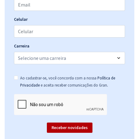
TRF 2ª Região (RJ/ES) - Tribunal Regional Federal da 2ª Região -
Analista Judiciário - Área Apoio Especializado - Contabilidade (Pré-
Celular
edital)
R$ 431,84
à vista
35,99
R$
ou 12x de
Carreira
Economize R$ 107,96 (-20%)
Comprar
Ao cadastrar-se, você concorda com a nossa
Política de
.
Privacidade
e aceita receber comunicações do Gran
TRF 2ª Região (RJ/ES) - Tribunal Regional Federal da 2ª Região - Juiz
Federal Substituto
R$ 719,04
à vista
59,92
R$
ou 12x de
Economize R$ 179,76 (-20%)
Receber novidades
Comprar