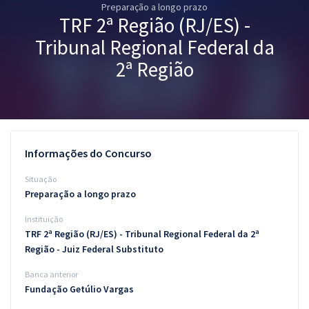
Preparação a longo prazo
Pós
TRF 2ª Região (RJ/ES) -
Graduação
Tribunal Regional Federal da
2ª Região
OAB
Mentorias
Questões grátis
Informações do Concurso
Conteúdo gratuito
Situação
Preparação a longo prazo
Blog
Instituição
Aprovados
TRF 2ª Região (RJ/ES) - Tribunal Regional Federal da 2ª
Região - Juiz Federal Substituto
Atendimento
Banca anterior
Fundação Getúlio Vargas