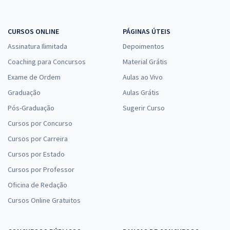
CURSOS ONLINE
PÁGINAS ÚTEIS
TRF 4ª Região - Tribunal Regional Federal da 4ª Região RS - Analista
Judiciário - Apoio Especializado - Engenheiro Elétrico
Assinatura Ilimitada
Depoimentos
R$ 399,92
à vista
Coaching para Concursos
Material Grátis
33,33
R$
ou 12x de
Exame de Ordem
Aulas ao Vivo
Economize R$ 99,98 (-20%)
Graduação
Aulas Grátis
Comprar
Pós-Graduação
Sugerir Curso
Cursos por Concurso
Cursos por Carreira
TRF 4ª Região - Tribunal Regional Federal da 4ª Região RS - Analista
Cursos por Estado
Judiciário - Apoio Especializado - Engenheiro Civil
Cursos por Professor
R$ 399,92
à vista
Oficina de Redação
33,33
R$
ou 12x de
Economize R$ 99,98 (-20%)
Cursos Online Gratuitos
Comprar