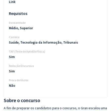
Link
Requisitos
Escolaridade
Médio, Superior
Carreira
Saúde, Tecnologia da Informação, Tribunais
TAF (Teste de Aptidão Física)
Sim
Redação Discursiva
Sim
Prova de títulos
Não
Sobre o concurso
A fim de preparar os candidatos para o concurso, o Gran escalou uma