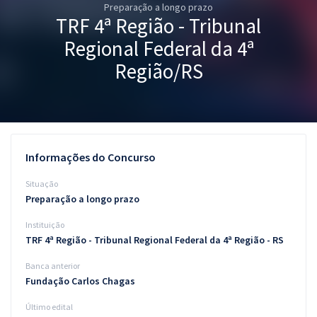
Preparação a longo prazo
Pós
TRF 4ª Região - Tribunal
Graduação
Regional Federal da 4ª
Região/RS
OAB
Mentorias
Questões grátis
Informações do Concurso
Conteúdo gratuito
Situação
Preparação a longo prazo
Blog
Instituição
Aprovados
TRF 4ª Região - Tribunal Regional Federal da 4ª Região - RS
Banca anterior
Atendimento
Fundação Carlos Chagas
Último edital