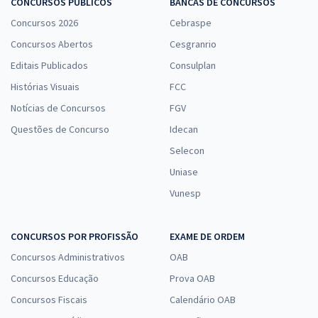
CONCURSOS PÚBLICOS
BANCAS DE CONCURSOS
Concursos 2026
Cebraspe
Concursos Abertos
Cesgranrio
TRF 4ª Região - Tribunal Regional Federal da 4ª Região RS - Analista
Judiciário - Apoio Especializado - Engenheiro Mecânico
Editais Publicados
Consulplan
R$ 399,92
à vista
Histórias Visuais
FCC
33,33
R$
ou 12x de
Notícias de Concursos
FGV
Economize R$ 99,98 (-20%)
Questões de Concurso
Idecan
Comprar
Selecon
Uniase
Vunesp
TRF 4ª Região - Tribunal Regional Federal da 4ª Região - Analista
Judiciário - Área Apoio Especializado - Especialidade Governança e
CONCURSOS POR PROFISSÃO
EXAME DE ORDEM
Gestão de TI (Módulo Especial) (Pré-edital)
Concursos Administrativos
OAB
R$ 391,84
à vista
32,65
Concursos Educação
R$
Prova OAB
ou 12x de
Economize R$ 97,96 (-20%)
Concursos Fiscais
Calendário OAB