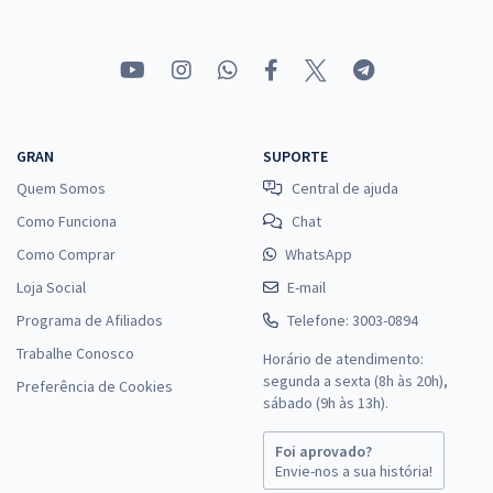
Conhecimentos Específicos para o Cargo de Técnico Judiciário -
Área Administrativa - Especialidade: Agente da Polícia Judicial (Pré-
edital)
R$ 248,64
à vista
20,72
R$
ou 12x de
Economize R$ 62,16 (-20%)
GRAN
SUPORTE
Comprar
Quem Somos
Central de ajuda
Como Funciona
Chat
Como Comprar
WhatsApp
Loja Social
TRF 4ª Região - Tribunal Regional Federal da 4ª Região RS - Técnico
E-mail
Judiciário - Área Administrativa - Especialidade: Agente da Polícia
Programa de Afiliados
Telefone: 3003-0894
Judicial com Orientações para o TAF (Pré-edital)
Trabalhe Conosco
Horário de atendimento:
R$ 511,84
à vista
segunda a sexta (8h às 20h),
Preferência de Cookies
42,65
R$
ou 12x de
sábado (9h às 13h).
Economize R$ 127,96 (-20%)
Foi aprovado?
Comprar
Envie-nos a sua história!