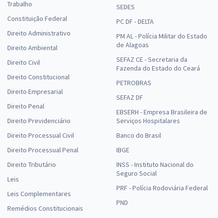
R$
ou 12x de
Trabalho
SEDES
Economize R$ 77,98 (-20%)
Constituição Federal
PC DF - DELTA
Comprar
Direito Administrativo
PM AL - Polícia Militar do Estado
de Alagoas
Direito Ambiental
SEFAZ CE - Secretaria da
Direito Civil
Fazenda do Estado do Ceará
TRF 4ª Região -Tribunal Regional Federal da 4ª Região - Bloco Dois
Direito Constitucional
PETROBRAS
para o cargo de Juiz Federal Substituto
Direito Empresarial
SEFAZ DF
R$ 311,92
à vista
Direito Penal
25,99
R$
ou 12x de
EBSERH - Empresa Brasileira de
Direito Previdenciário
Serviços Hospitalares
Economize R$ 77,98 (-20%)
Direito Processual Civil
Banco do Brasil
Comprar
Direito Processual Penal
IBGE
Direito Tributário
INSS - Instituto Nacional do
Seguro Social
Leis
TRF 4ª Região -Tribunal Regional Federal da 4ª Região - Bloco Três
PRF - Polícia Rodoviária Federal
Leis Complementares
para o cargo de Juiz Federal Substituto
PND
Remédios Constitucionais
R$ 311,92
à vista