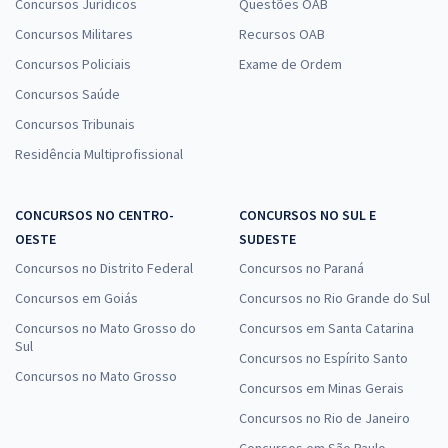
Comprar
Concursos Jurídicos
Questões OAB
Concursos Militares
Recursos OAB
Concursos Policiais
Exame de Ordem
Concursos Saúde
TRF 4ª Região - Tribunal Regional Federal da 4ª Região -
Conhecimentos Específicos para o Cargo de Analista Judiciário -
Concursos Tribunais
Área Apoio Especializado - Especialidade: Psicologia
Residência Multiprofissional
R$ 223,92
à vista
18,66
R$
ou 12x de
CONCURSOS NO CENTRO-
CONCURSOS NO SUL E
Economize R$ 55,98 (-20%)
OESTE
SUDESTE
Comprar
Concursos no Distrito Federal
Concursos no Paraná
Concursos em Goiás
Concursos no Rio Grande do Sul
Concursos no Mato Grosso do
Concursos em Santa Catarina
TRF 4ª Região - Tribunal Regional Federal da 4ª Região -
Sul
Concursos no Espírito Santo
Conhecimentos Específicos para o cargo de Analista Judiciário -
Concursos no Mato Grosso
Concursos em Minas Gerais
Área Apoio Especializado - Especialidade: Serviço Social
Concursos no Rio de Janeiro
R$ 223,92
à vista
18,66
R$
ou 12x de