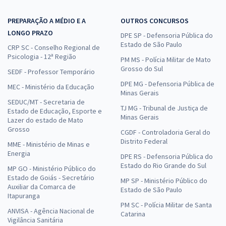
25,99
R$
ou 12x de
Economize R$ 77,98 (-20%)
PREPARAÇÃO A MÉDIO E A
OUTROS CONCURSOS
LONGO PRAZO
Comprar
DPE SP - Defensoria Pública do
Estado de São Paulo
CRP SC - Conselho Regional de
Psicologia - 12ª Região
PM MS - Polícia Militar de Mato
Grosso do Sul
SEDF - Professor Temporário
DPE MG - Defensoria Pública de
MEC - Ministério da Educação
Minas Gerais
SEDUC/MT - Secretaria de
TJ MG - Tribunal de Justiça de
Estado de Educação, Esporte e
Minas Gerais
Lazer do estado de Mato
Grosso
CGDF - Controladoria Geral do
Distrito Federal
MME - Ministério de Minas e
Energia
DPE RS - Defensoria Pública do
Estado do Rio Grande do Sul
MP GO - Ministério Público do
Estado de Goiás - Secretário
MP SP - Ministério Público do
Auxiliar da Comarca de
Estado de São Paulo
Itapuranga
PM SC - Polícia Militar de Santa
ANVISA - Agência Nacional de
Catarina
Vigilância Sanitária