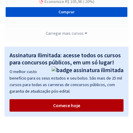
Economize R$ 105,98 (-20%)
Comprar
Carregar mais cursos
TRF 4ª Região - Tribunal Regional Federal da 4ª Região - Analista
Judiciário - Área Apoio Especializado - Especialidade: Psicologia
(Pós-edital)
Assinatura Ilimitada: acesse todos os cursos
para concursos públicos, em um só lugar!
R$ 399,92
à vista
33,33
R$
ou 12x de
O melhor custo
Economize R$ 99,98 (-20%)
benefício para os seus estudos e seu bolso. São mais de 25 mil
cursos para todas as carreiras de concursos públicos, com
Comprar
garantia de atualização pós-edital.
Comece hoje
TRF 4ª Região - Tribunal Regional Federal da 4ª Região - Analista
Judiciário - Área Apoio Especializado - Especialidade: Serviço Social
(Pós-edital)