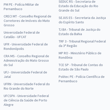
SEDUC RS - Secretaria de
PM PE - Polícia Militar de
Estado da Educação do Rio
Pernambuco
Grande do Sul
CRECI MT - Conselho Regional de
SEJUS ES - Secretaria da Justiça
Corretores de Imóveis do Mato
do Espírito Santo
Grosso
TJ BA - Tribunal de Justiça do
Universidade Federal de
Estado da Bahia
Catalão - UFCAT
TRF 3 - Tribunal Regional Federal
UFR - Universidade Federal de
da 3ª Região
Rondonópolis
MP RO - Ministério Público de
CRA MS - Conselho Regional de
Rondônia
Administração do Mato Grosso
do Sul
TCE SP - Tribunal de Contas do
Estado de São Paulo
UFJ - Universidade Federal de
Jataí
Politec PE - Polícia Científica de
Pernambuco
UFRN - Universidade Federal do
Rio Grande do Norte
UFCSPA - Universidade Federal
de Ciência da Saúde de Porto
Alegre