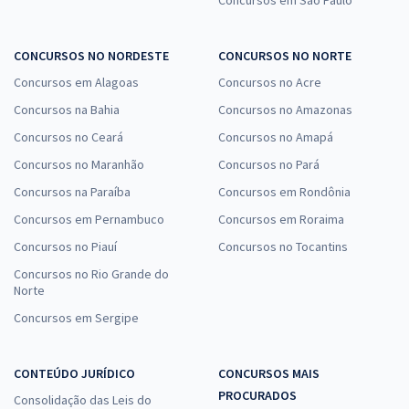
Concursos em São Paulo
Economize R$ 55,98 (-20%)
Comprar
CONCURSOS NO NORDESTE
CONCURSOS NO NORTE
Concursos em Alagoas
Concursos no Acre
Concursos na Bahia
Concursos no Amazonas
TRF 4ª Região - Tribunal Regional Federal - Técnico Judiciário - Área
Concursos no Ceará
Concursos no Amapá
Administrativa (Pré-Edital)
Concursos no Maranhão
Concursos no Pará
R$ 311,84
à vista
Concursos na Paraíba
Concursos em Rondônia
25,99
R$
ou 12x de
Concursos em Pernambuco
Concursos em Roraima
Economize R$ 77,96 (-20%)
Concursos no Piauí
Concursos no Tocantins
Comprar
Concursos no Rio Grande do
Norte
Concursos em Sergipe
TRF 4ª Região -Tribunal Regional Federal da 4ª Região - Bloco Um
para o cargo de Juiz Federal Substituto
CONTEÚDO JURÍDICO
CONCURSOS MAIS
R$ 311,92
à vista
PROCURADOS
Consolidação das Leis do
25,99