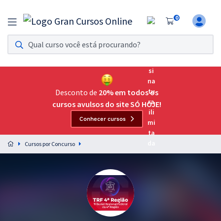
0
Assinatura Ilimitada 11
Acesso a todos os cursos. Teste grátis por 7 dias!
Assinatura OAB Até Passar
Acesso ilimitado a toda preparação para o Exame da
Desconto de
20% em todos os
Ordem, até você passar!
cursos avulsos do site SÓ HOJE!
Conhecer cursos
Residências Multiprofissionais
Preparação completa e intensiva para as principais
Cursos por Concurso
residências em saúde do Brasil
Concursos
Assinatura Ilimitada
Cursos 20% OFF