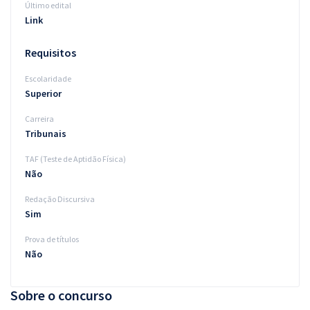
Último edital
Link
Requisitos
Escolaridade
Superior
Carreira
Tribunais
TAF (Teste de Aptidão Física)
Não
Redação Discursiva
Sim
Prova de títulos
Não
Sobre o concurso