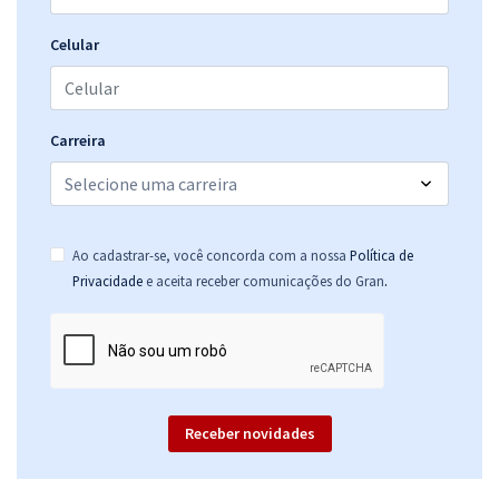
R$ 295,84
à vista
24,65
R$
ou 12x de
Celular
Economize R$ 73,96 (-20%)
Comprar
Carreira
TRT 2ª Região (SP) - Tribunal Regional do Trabalho - Analista
Judiciário - Área Apoio Especializado Estatística (Módulo Especial)
Ao cadastrar-se, você concorda com a nossa
Política de
R$ 375,84
à vista
.
Privacidade
e aceita receber comunicações do Gran
31,32
R$
ou 12x de
Economize R$ 93,96 (-20%)
Comprar
Receber novidades
TRT 2ª Região (SP) - Tribunal Regional do Trabalho - Analista
Judiciário - Área Apoio Especializado - Especialidade Engenharia