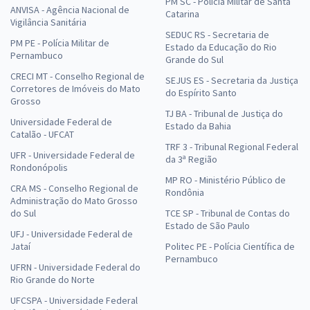
PM SC - Polícia Militar de Santa
ANVISA - Agência Nacional de
Catarina
Vigilância Sanitária
SEDUC RS - Secretaria de
PM PE - Polícia Militar de
Estado da Educação do Rio
Pernambuco
Grande do Sul
CRECI MT - Conselho Regional de
SEJUS ES - Secretaria da Justiça
Corretores de Imóveis do Mato
do Espírito Santo
Grosso
TJ BA - Tribunal de Justiça do
Universidade Federal de
Estado da Bahia
Catalão - UFCAT
TRF 3 - Tribunal Regional Federal
UFR - Universidade Federal de
da 3ª Região
Rondonópolis
MP RO - Ministério Público de
CRA MS - Conselho Regional de
Rondônia
Administração do Mato Grosso
do Sul
TCE SP - Tribunal de Contas do
Estado de São Paulo
UFJ - Universidade Federal de
Jataí
Politec PE - Polícia Científica de
Pernambuco
UFRN - Universidade Federal do
Rio Grande do Norte
UFCSPA - Universidade Federal