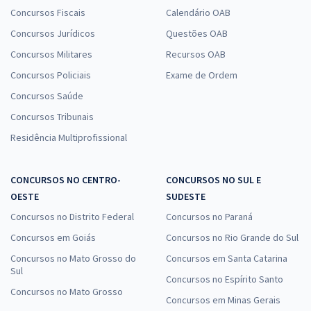
Comprar
Concursos Fiscais
Calendário OAB
Concursos Jurídicos
Questões OAB
Concursos Militares
Recursos OAB
TRT 2ª Região - Tribunal Regional do Trabalho 2ª Região/SP - Juiz do
Concursos Policiais
Exame de Ordem
Trabalho Substituto (Pré-Edital)
Concursos Saúde
R$ 719,12
à vista
59,93
Concursos Tribunais
R$
ou 12x de
Economize R$ 179,78 (-20%)
Residência Multiprofissional
Comprar
CONCURSOS NO CENTRO-
CONCURSOS NO SUL E
OESTE
SUDESTE
Concursos no Distrito Federal
Concursos no Paraná
TRT 2ª Região (SP) - Tribunal Regional do Trabalho - M13 - Analista
Concursos em Goiás
Concursos no Rio Grande do Sul
Judiciário - Área Apoio Especializado - Especialidade Tecnologia da
Informação (Pré-Edital)
Concursos no Mato Grosso do
Concursos em Santa Catarina
Sul
R$ 423,84
à vista
Concursos no Espírito Santo
35,32
Concursos no Mato Grosso
R$
ou 12x de
Concursos em Minas Gerais
Economize R$ 105,96 (-20%)