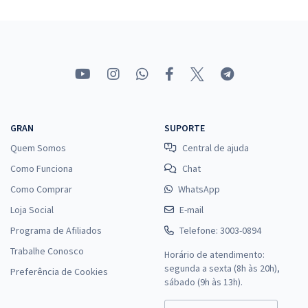
Elétrica (Pós-Edital)
R$ 399,92
à vista
33,33
R$
ou 12x de
Economize R$ 99,98 (-20%)
Comprar
GRAN
SUPORTE
Quem Somos
Central de ajuda
TRT 2ª Região (SP) - Tribunal Regional do Trabalho - Conhecimentos
Específicos para o cargo de Analista Judiciário - Área Apoio
Como Funciona
Chat
Especializado - Especialidade Engenharia Elétrica
Como Comprar
WhatsApp
R$ 311,92
à vista
Loja Social
E-mail
25,99
R$
ou 12x de
Programa de Afiliados
Telefone: 3003-0894
Economize R$ 77,98 (-20%)
Trabalhe Conosco
Horário de atendimento:
Comprar
segunda a sexta (8h às 20h),
Preferência de Cookies
sábado (9h às 13h).