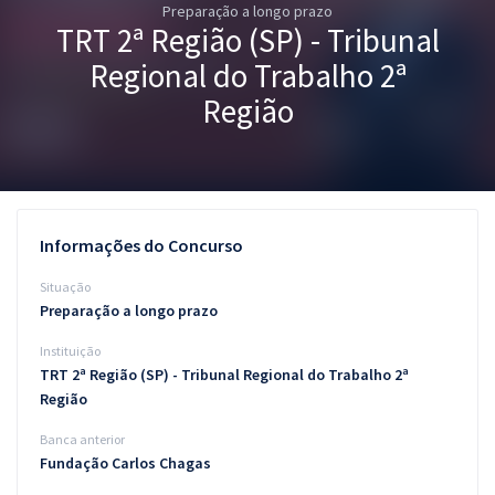
Preparação a longo prazo
Pós
TRT 2ª Região (SP) - Tribunal
Graduação
Regional do Trabalho 2ª
Região
OAB
Mentorias
Questões grátis
Informações do Concurso
Conteúdo gratuito
Situação
Preparação a longo prazo
Blog
Instituição
Aprovados
TRT 2ª Região (SP) - Tribunal Regional do Trabalho 2ª
Região
Atendimento
Banca anterior
Fundação Carlos Chagas