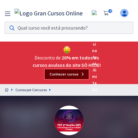
0
Assinatura Ilimitada 11
Acesso a todos os cursos. Teste grátis por 7 dias!
Assinatura OAB Até Passar
Acesso ilimitado a toda preparação para o Exame da
Desconto de
20% em todos os
Ordem, até você passar!
cursos avulsos do site SÓ HOJE!
Conhecer cursos
Residências Multiprofissionais
Preparação completa e intensiva para as principais
Cursos por Concurso
residências em saúde do Brasil
Concursos
Assinatura Ilimitada
Cursos 20% OFF