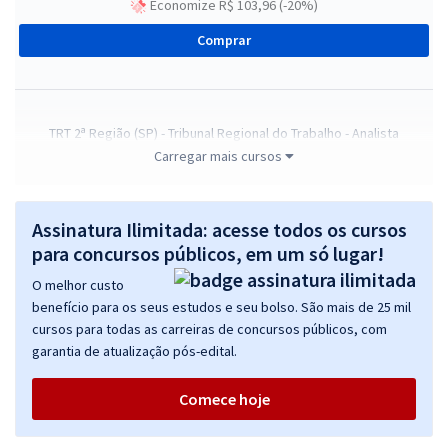
Economize R$ 103,96 (-20%)
Comprar
TRT 2ª Região (SP) - Tribunal Regional do Trabalho - Analista
Judiciário - Área Judiciária
Carregar mais cursos
R$ 632,64
à vista
52,72
R$
ou 12x de
Assinatura Ilimitada: acesse todos os cursos
Economize R$ 158,16 (-20%)
para concursos públicos, em um só lugar!
Comprar
O melhor custo
benefício para os seus estudos e seu bolso. São mais de 25 mil
cursos para todas as carreiras de concursos públicos, com
garantia de atualização pós-edital.
TRT 2ª Região (SP) - Tribunal Regional do Trabalho - Analista
Judiciário - Área Apoio Especializado - Especialidade: Serviço Social
Comece hoje
(Pós-edital)
R$ 391,92
à vista