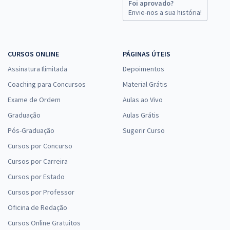
Foi aprovado?
TRT 2ª Região (SP) - Tribunal Regional do Trabalho - Conhecimentos
Envie-nos a sua história!
Específicos para o cargo de Analista Judiciário - Área Administrativa
R$ 335,84
à vista
27,99
R$
ou 12x de
CURSOS ONLINE
PÁGINAS ÚTEIS
Economize R$ 83,96 (-20%)
Assinatura Ilimitada
Depoimentos
Comprar
Coaching para Concursos
Material Grátis
Exame de Ordem
Aulas ao Vivo
Graduação
Aulas Grátis
TRT 2ª Região (SP) - Tribunal Regional do Trabalho - Técnico Judiciário
Pós-Graduação
Sugerir Curso
- Área Apoio Especializado - Especialidade: Tecnologia da
Cursos por Concurso
Informação (Módulo Especial)
Cursos por Carreira
R$ 375,84
à vista
31,32
R$
Cursos por Estado
ou 12x de
Economize R$ 93,96 (-20%)
Cursos por Professor
Comprar
Oficina de Redação
Cursos Online Gratuitos