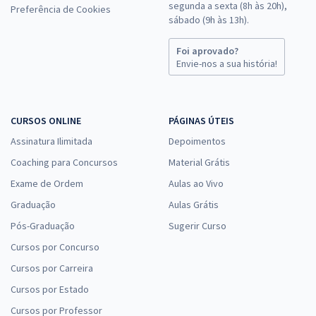
Economize R$ 51,96 (-20%)
segunda a sexta (8h às 20h),
Preferência de Cookies
sábado (9h às 13h).
Comprar
Foi aprovado?
Envie-nos a sua história!
TRT MT – Tribunal Regional do Trabalho da 23ª Região (Mato Grosso) -
T17 - Técnico Judiciário - Área Administrativa
CURSOS ONLINE
PÁGINAS ÚTEIS
R$ 335,84
à vista
27,99
Assinatura Ilimitada
Depoimentos
R$
ou 12x de
Economize R$ 83,96 (-20%)
Coaching para Concursos
Material Grátis
Exame de Ordem
Aulas ao Vivo
Comprar
Graduação
Aulas Grátis
Pós-Graduação
Sugerir Curso
Cursos por Concurso
TRT MT – Tribunal Regional do Trabalho da 23ª Região (Mato Grosso) -
Conhecimentos Específicos para o Cargo T17 - Técnico Judiciário -
Cursos por Carreira
Área Administrativa
Cursos por Estado
R$ 287,84
à vista
Cursos por Professor