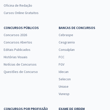
23,99
R$
ou 12x de
Oficina de Redação
Economize R$ 71,96 (-20%)
Cursos Online Gratuitos
Comprar
CONCURSOS PÚBLICOS
BANCAS DE CONCURSOS
Concursos 2026
Cebraspe
Concursos Abertos
Cesgranrio
Editais Publicados
Consulplan
Histórias Visuais
FCC
Notícias de Concursos
FGV
Questões de Concurso
Idecan
Selecon
Uniase
Vunesp
CONCURSOS POR PROFISSÃO
EXAME DE ORDEM