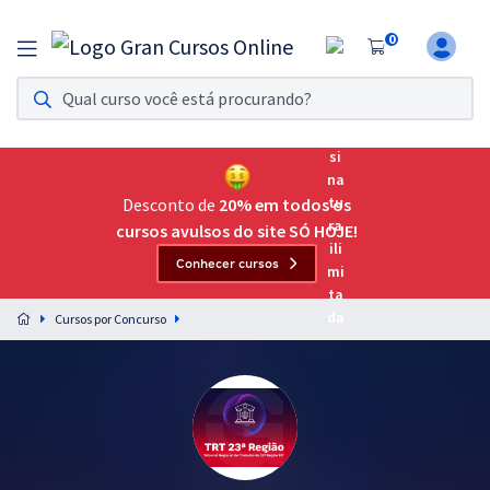
0
Assinatura Ilimitada 11
Acesso a todos os cursos. Teste grátis por 7 dias!
Assinatura OAB Até Passar
Acesso ilimitado a toda preparação para o Exame da
Desconto de
20% em todos os
Ordem, até você passar!
cursos avulsos do site SÓ HOJE!
Conhecer cursos
Residências Multiprofissionais
Preparação completa e intensiva para as principais
Cursos por Concurso
residências em saúde do Brasil
Concursos
Assinatura Ilimitada
Cursos 20% OFF