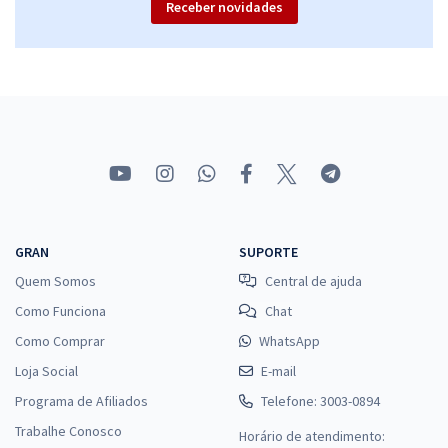
Receber novidades
TRT MT – Tribunal Regional do Trabalho da 23ª Região (Mato Grosso) -
Conhecimentos Específicos para o Cargo A09 - Analista Judiciário -
Área Apoio Especializado - Especialidade Estatística
R$ 207,84
à vista
17,32
R$
ou 12x de
Economize R$ 51,96 (-20%)
Comprar
GRAN
SUPORTE
Quem Somos
Central de ajuda
Como Funciona
Chat
TRT MT – Tribunal Regional do Trabalho da 23ª Região (Mato Grosso) -
Como Comprar
WhatsApp
Conhecimentos Específicos para o Cargo A03 - Analista Judiciário -
Loja Social
Área Administrativa
E-mail
Programa de Afiliados
R$ 207,84
à vista
Telefone: 3003-0894
17,32
R$
ou 12x de
Trabalhe Conosco
Horário de atendimento: