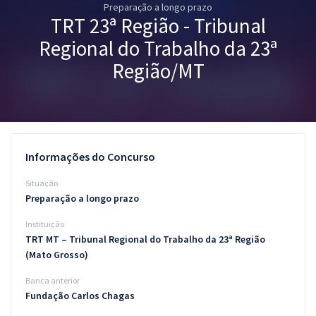
Preparação a longo prazo
Pós
TRT 23ª Região - Tribunal
Graduação
Regional do Trabalho da 23ª
Região/MT
OAB
Mentorias
Questões grátis
Informações do Concurso
Conteúdo gratuito
Situação
Preparação a longo prazo
Blog
Instituição
Aprovados
TRT MT – Tribunal Regional do Trabalho da 23ª Região
(Mato Grosso)
Atendimento
Banca anterior
Fundação Carlos Chagas