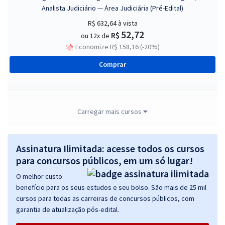
Analista Judiciário — Área Judiciária (Pré-Edital)
R$ 632,64
à vista
52,72
R$
ou 12x de
Economize R$ 158,16 (-20%)
Comprar
TRT MT – Tribunal Regional do Trabalho da 23ª Região (Mato Grosso) -
Carregar mais cursos
Conhecimentos Básicos para Todos os Cargos
R$ 335,84
à vista
Assinatura Ilimitada: acesse todos os cursos
27,99
R$
ou 12x de
para concursos públicos, em um só lugar!
Economize R$ 83,96 (-20%)
O melhor custo
Comprar
benefício para os seus estudos e seu bolso. São mais de 25 mil
cursos para todas as carreiras de concursos públicos, com
garantia de atualização pós-edital.