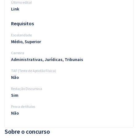
Último edital
Link
Requisitos
Escolaridade
Médio, Superior
Carreira
Administrativas, Jurídicas, Tribunais
TAF (Teste de Aptidão Física)
Não
Redação Discursiva
Sim
Prova de títulos
Não
Sobre o concurso