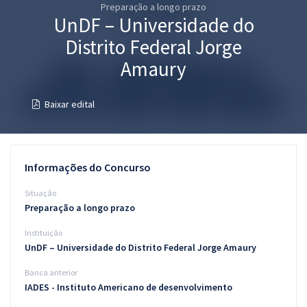
Preparação a longo prazo
Pós
UnDF – Universidade do
Graduação
Distrito Federal Jorge
Amaury
OAB
Baixar edital
Mentorias
Questões grátis
Informações do Concurso
Conteúdo gratuito
Situação
Blog
Preparação a longo prazo
Aprovados
Instituição
UnDF – Universidade do Distrito Federal Jorge Amaury
Atendimento
Banca anterior
IADES - Instituto Americano de desenvolvimento