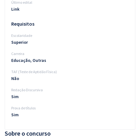
Último edital
Link
Requisitos
Escolaridade
Superior
Carreira
Educação, Outras
TAF (Teste de Aptidão Física)
Não
Redação Discursiva
Sim
Prova de títulos
Sim
Sobre o concurso