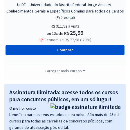
UnDF – Universidade do Distrito Federal Jorge Amaury -
Conhecimentos Gerais e Específicos Comuns para Todos os Cargos
(Pré-edital)
R$ 311,92
à vista
25,99
R$
ou 12x de
Economize R$ 77,98 (-20%)
Comprar
Carregar mais cursos
UnDF – Universidade do Distrito Federal Jorge Amaury - Cargos: 215
e 216 - Professor de História (Pré-edital)
Assinatura Ilimitada: acesse todos os cursos
R$ 435,11
à vista
36,26
para concursos públicos, em um só lugar!
R$
ou 12x de
Economize R$ 108,78 (-20%)
O melhor custo
benefício para os seus estudos e seu bolso. São mais de 25 mil
Comprar
cursos para todas as carreiras de concursos públicos, com
garantia de atualização pós-edital.