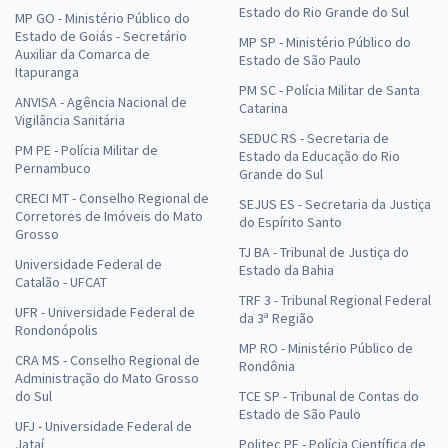
Estado do Rio Grande do Sul
MP GO - Ministério Público do
Estado de Goiás - Secretário
MP SP - Ministério Público do
Auxiliar da Comarca de
Estado de São Paulo
Itapuranga
PM SC - Polícia Militar de Santa
ANVISA - Agência Nacional de
Catarina
Vigilância Sanitária
SEDUC RS - Secretaria de
PM PE - Polícia Militar de
Estado da Educação do Rio
Pernambuco
Grande do Sul
CRECI MT - Conselho Regional de
SEJUS ES - Secretaria da Justiça
Corretores de Imóveis do Mato
do Espírito Santo
Grosso
TJ BA - Tribunal de Justiça do
Universidade Federal de
Estado da Bahia
Catalão - UFCAT
TRF 3 - Tribunal Regional Federal
UFR - Universidade Federal de
da 3ª Região
Rondonópolis
MP RO - Ministério Público de
CRA MS - Conselho Regional de
Rondônia
Administração do Mato Grosso
do Sul
TCE SP - Tribunal de Contas do
Estado de São Paulo
UFJ - Universidade Federal de
Jataí
Politec PE - Polícia Científica de