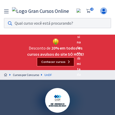
0
Assinatura Ilimitada 11
Acesso a todos os cursos. Teste grátis por 7 dias!
Assinatura OAB Até Passar
Acesso ilimitado a toda preparação para o Exame da
Desconto de
20% em todos os
Ordem, até você passar!
cursos avulsos do site SÓ HOJE!
Conhecer cursos
Residências Multiprofissionais
Preparação completa e intensiva para as principais
Cursos por Concurso
UnDF
residências em saúde do Brasil
Concursos
Assinatura Ilimitada
Cursos 20% OFF