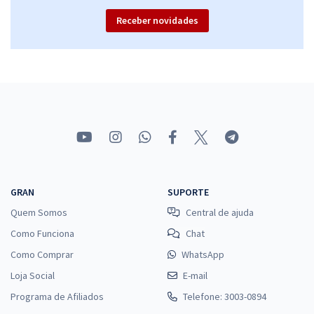
Receber novidades
Comprar
UnDF – Universidade do Distrito Federal Jorge Amaury - Tutor de
Educação Física - Módulo Especial
R$ 287,84
à vista
23,99
R$
ou 12x de
Economize R$ 71,96 (-20%)
Comprar
GRAN
SUPORTE
Quem Somos
Central de ajuda
Como Funciona
Chat
Como Comprar
WhatsApp
Loja Social
E-mail
Programa de Afiliados
Telefone: 3003-0894