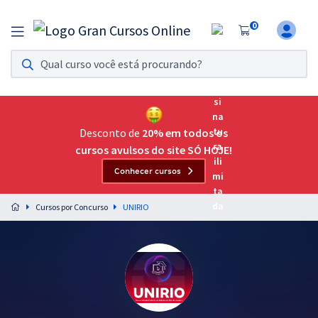
0
Assinatura Ilimitada 11
Acesso a todos os cursos. Teste grátis por 7 dias!
Assinatura OAB Até Passar
Acesso ilimitado a toda preparação para o Exame da
Desconto de
20% em todos os
Ordem, até você passar!
cursos avulsos do site SÓ HOJE!
Conhecer cursos
Residências Multiprofissionais
Preparação completa e intensiva para as principais
Cursos por Concurso
UNIRIO
residências em saúde do Brasil
Concursos
Assinatura Ilimitada
Cursos 20% OFF