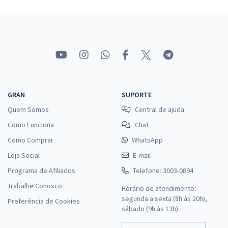
R$
ou 12x de
Economize R$ 65,96 (-20%)
Comprar
UNIRIO - Universidade Federal do Estado do Rio de Janeiro - Cargo
305: Técnico em Enfermagem
GRAN
SUPORTE
R$ 354,24
à vista
Quem Somos
Central de ajuda
29,52
R$
ou 12x de
Como Funciona
Chat
Economize R$ 88,56 (-20%)
Como Comprar
WhatsApp
Comprar
Loja Social
E-mail
Programa de Afiliados
Telefone: 3003-0894
Trabalhe Conosco
Horário de atendimento:
UNIRIO - Universidade Federal do Estado do Rio de Janeiro - Cargo
segunda a sexta (8h às 20h),
Preferência de Cookies
303: Técnico de Tecnologia da Informação
sábado (9h às 13h).
R$ 415,84
à vista