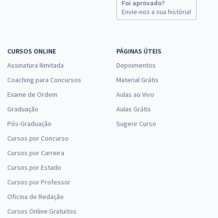
34,65
R$
Foi aprovado?
ou 12x de
Envie-nos a sua história!
Economize R$ 103,96 (-20%)
Comprar
CURSOS ONLINE
PÁGINAS ÚTEIS
Assinatura Ilimitada
Depoimentos
UNIRIO - Universidade Federal do Estado do Rio de Janeiro -
Coaching para Concursos
Material Grátis
Conhecimentos Específicos para o Cargo 305: Técnico em
Exame de Ordem
Aulas ao Vivo
Enfermagem
Graduação
Aulas Grátis
R$ 306,24
à vista
25,52
Pós-Graduação
R$
Sugerir Curso
ou 12x de
Economize R$ 76,56 (-20%)
Cursos por Concurso
Comprar
Cursos por Carreira
Cursos por Estado
Cursos por Professor
Oficina de Redação
UNIRIO - Universidade Federal do Estado do Rio de Janeiro - Cargo
411: Farmacêutico - Habilitação
Cursos Online Gratuitos