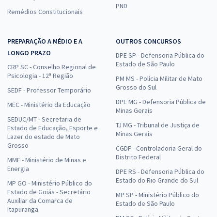
PND
Remédios Constitucionais
UNIRIO - Universidade Federal do Estado do Rio de Janeiro -
Conhecimentos Específicos Para o Cargo 420: Psicólogo - Área com
a Equipe Gran
PREPARAÇÃO A MÉDIO E A
OUTROS CONCURSOS
R$ 306,24
à vista
LONGO PRAZO
DPE SP - Defensoria Pública do
25,52
R$
ou 12x de
Estado de São Paulo
CRP SC - Conselho Regional de
Economize R$ 76,56 (-20%)
Psicologia - 12ª Região
PM MS - Polícia Militar de Mato
Grosso do Sul
Comprar
SEDF - Professor Temporário
DPE MG - Defensoria Pública de
MEC - Ministério da Educação
Minas Gerais
SEDUC/MT - Secretaria de
TJ MG - Tribunal de Justiça de
Estado de Educação, Esporte e
UNIRIO - Universidade Federal do Estado do Rio de Janeiro -
Minas Gerais
Lazer do estado de Mato
Conhecimentos Específicos Para o Cargo 403: Assistente Social com
Grosso
CGDF - Controladoria Geral do
a Equipe Gran
Distrito Federal
MME - Ministério de Minas e
Energia
R$ 306,24
à vista
DPE RS - Defensoria Pública do
25,52
R$
Estado do Rio Grande do Sul
ou 12x de
MP GO - Ministério Público do
Estado de Goiás - Secretário
Economize R$ 76,56 (-20%)
MP SP - Ministério Público do
Auxiliar da Comarca de
Estado de São Paulo
Comprar
Itapuranga