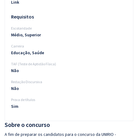
Link
Requisitos
Escolaridade
Médio, Superior
Carreira
Educação, Saúde
TAF (Teste de Aptidão Física)
Não
Redação Discursiva
Não
Prova de títulos
Sim
Sobre o concurso
A fim de preparar os candidatos para o concurso da UNIRIO -