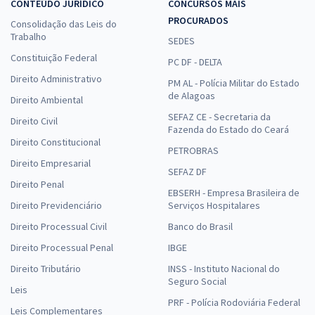
CONTEÚDO JURÍDICO
CONCURSOS MAIS
UNIRIO - Universidade Federal do Estado do Rio de Janeiro -
PROCURADOS
Consolidação das Leis do
Contador
Trabalho
SEDES
R$ 471,84
à vista
Constituição Federal
PC DF - DELTA
39,32
R$
ou 12x de
Direito Administrativo
PM AL - Polícia Militar do Estado
Economize R$ 117,96 (-20%)
de Alagoas
Direito Ambiental
Comprar
SEFAZ CE - Secretaria da
Direito Civil
Fazenda do Estado do Ceará
Direito Constitucional
PETROBRAS
Direito Empresarial
SEFAZ DF
UNIRIO - Universidade Federal do Estado do Rio de Janeiro -
Direito Penal
Conhecimentos Específicos para o Cargo de Contador
EBSERH - Empresa Brasileira de
Direito Previdenciário
Serviços Hospitalares
R$ 351,84
à vista
29,32
Direito Processual Civil
R$
Banco do Brasil
ou 12x de
Economize R$ 87,96 (-20%)
Direito Processual Penal
IBGE
Comprar
Direito Tributário
INSS - Instituto Nacional do
Seguro Social
Leis
PRF - Polícia Rodoviária Federal
Leis Complementares