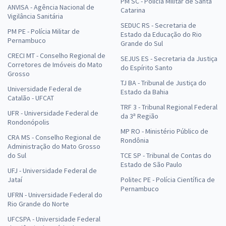
PM SC - Polícia Militar de Santa
ANVISA - Agência Nacional de
Catarina
Vigilância Sanitária
SEDUC RS - Secretaria de
PM PE - Polícia Militar de
Estado da Educação do Rio
UNIRIO - Universidade Federal do Estado do Rio de Janeiro - Cargo
Pernambuco
Grande do Sul
418: Nutrição - Habilitação
CRECI MT - Conselho Regional de
SEJUS ES - Secretaria da Justiça
Corretores de Imóveis do Mato
R$ 367,92
à vista
do Espírito Santo
Grosso
30,66
R$
ou 12x de
TJ BA - Tribunal de Justiça do
Economize R$ 91,98 (-20%)
Universidade Federal de
Estado da Bahia
Catalão - UFCAT
Comprar
TRF 3 - Tribunal Regional Federal
UFR - Universidade Federal de
da 3ª Região
Rondonópolis
MP RO - Ministério Público de
CRA MS - Conselho Regional de
Rondônia
Administração do Mato Grosso
UNIRIO - Universidade Federal do Estado do Rio de Janeiro - Biólogo
do Sul
TCE SP - Tribunal de Contas do
(Módulo Especial)
Estado de São Paulo
UFJ - Universidade Federal de
R$ 335,84
à vista
Jataí
Politec PE - Polícia Científica de
Pernambuco
27,99
R$
ou 12x de
UFRN - Universidade Federal do
Economize R$ 83,96 (-20%)
Rio Grande do Norte
UFCSPA - Universidade Federal
Comprar