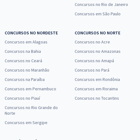
UNIRIO - Universidade Federal do Estado do Rio de Janeiro - Técnico
Concursos no Rio de Janeiro
em Contabilidade
Concursos em São Paulo
R$ 391,84
à vista
32,65
R$
ou 12x de
CONCURSOS NO NORDESTE
CONCURSOS NO NORTE
Economize R$ 97,96 (-20%)
Concursos em Alagoas
Concursos no Acre
Comprar
Concursos na Bahia
Concursos no Amazonas
Concursos no Ceará
Concursos no Amapá
Concursos no Maranhão
Concursos no Pará
UNIRIO - Universidade Federal do Estado do Rio de Janeiro - Técnico
Concursos na Paraíba
Concursos em Rondônia
de Assuntos Educacionais (Módulo Especial)
Concursos em Pernambuco
Concursos em Roraima
R$ 319,04
à vista
26,59
Concursos no Piauí
Concursos no Tocantins
R$
ou 12x de
Economize R$ 79,76 (-20%)
Concursos no Rio Grande do
Norte
Comprar
Concursos em Sergipe