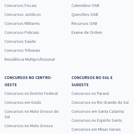
Habilitação
Concursos Fiscais
Calendário OAB
R$ 279,92
à vista
Concursos Jurídicos
Questões OAB
23,33
R$
ou 12x de
Concursos Militares
Recursos OAB
Economize R$ 69,98 (-20%)
Concursos Policiais
Exame de Ordem
Comprar
Concursos Saúde
Concursos Tribunais
Residência Multiprofissional
UNIRIO - Universidade Federal do Estado do Rio de Janeiro -
Conhecimentos Específicos para o Cargo 301: Técnico de
Laboratório - Área: Análises Clínicas
CONCURSOS NO CENTRO-
CONCURSOS NO SUL E
OESTE
SUDESTE
R$ 239,92
à vista
19,99
R$
Concursos no Distrito Federal
ou 12x de
Concursos no Paraná
Economize R$ 59,98 (-20%)
Concursos em Goiás
Concursos no Rio Grande do Sul
Comprar
Concursos no Mato Grosso do
Concursos em Santa Catarina
Sul
Concursos no Espírito Santo
Concursos no Mato Grosso
Concursos em Minas Gerais