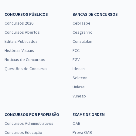
R$ 367,92
à vista
30,66
R$
ou 12x de
CONCURSOS PÚBLICOS
BANCAS DE CONCURSOS
Economize R$ 91,98 (-20%)
Concursos 2026
Cebraspe
Comprar
Concursos Abertos
Cesgranrio
Editais Publicados
Consulplan
Histórias Visuais
FCC
UNIRIO - Universidade Federal do Estado do Rio de Janeiro - Cargo
Notícias de Concursos
FGV
301: Técnico de Laboratório - Área: Análises Clínicas
Questões de Concurso
Idecan
R$ 354,24
à vista
Selecon
29,52
R$
ou 12x de
Economize R$ 88,56 (-20%)
Uniase
Vunesp
Comprar
CONCURSOS POR PROFISSÃO
EXAME DE ORDEM
Concursos Administrativos
OAB
UNIRIO - Universidade Federal do Estado do Rio de Janeiro -
Conhecimentos Específicos para o Cargo 411: Farmacêutico -
Concursos Educação
Prova OAB