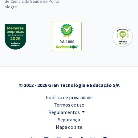
de Ciência da Saúde de Porto
Alegre
UNIRIO - Universidade Federal do Estado do Rio de Janeiro -
Conhecimentos Específicos para o Cargo 418: Nutrição - Habilitação
R$ 207,92
à vista
RA 1000
17,33
R$
ou 12x de
Economize R$ 51,98 (-20%)
Comprar
© 2012 - 2026 Gran Tecnologia e Educação S/A
Política de privacidade
Termos de uso
Regulamentos
Segurança
Mapa do site