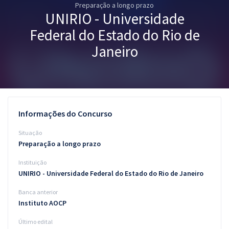
Preparação a longo prazo
Pós
UNIRIO - Universidade
Graduação
Federal do Estado do Rio de
Janeiro
OAB
Mentorias
Questões grátis
Informações do Concurso
Conteúdo gratuito
Situação
Preparação a longo prazo
Blog
Instituição
Aprovados
UNIRIO - Universidade Federal do Estado do Rio de Janeiro
Banca anterior
Atendimento
Instituto AOCP
Último edital