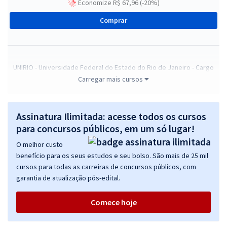
Economize R$ 67,96 (-20%)
Comprar
UNIRIO - Universidade Federal do Estado do Rio de Janeiro - Cargo
403: Assistente Socia
Carregar mais cursos
R$ 479,92
à vista
39,99
R$
ou 12x de
Assinatura Ilimitada: acesse todos os cursos
Economize R$ 119,98 (-20%)
para concursos públicos, em um só lugar!
Comprar
O melhor custo
benefício para os seus estudos e seu bolso. São mais de 25 mil
cursos para todas as carreiras de concursos públicos, com
garantia de atualização pós-edital.
UNIRIO - Universidade Federal do Estado do Rio de Janeiro - Cargo
407: Enfermeiro - Área
Comece hoje
R$ 399,92
à vista
33,33
R$
ou 12x de