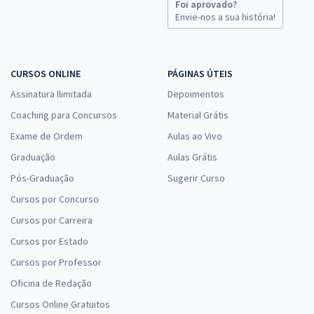
Foi aprovado?
ALERJ - Assembleia Legislativa do Estado do Rio de Janeiro -
Envie-nos a sua história!
Especialista Legislativo Nível IV - Recursos Humanos
R$ 455,84
à vista
37,99
R$
ou 12x de
CURSOS ONLINE
PÁGINAS ÚTEIS
Economize R$ 113,96 (-20%)
Assinatura Ilimitada
Depoimentos
Comprar
Coaching para Concursos
Material Grátis
Exame de Ordem
Aulas ao Vivo
Graduação
Aulas Grátis
Pós-Graduação
Sugerir Curso
Cursos por Concurso
Cursos por Carreira
Cursos por Estado
Cursos por Professor
Oficina de Redação
Cursos Online Gratuitos