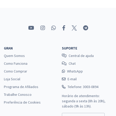
Especialista Legislativo Nível IV - Assistente Social
R$ 479,92
à vista
39,99
R$
ou 12x de
Economize R$ 119,98 (-20%)
Comprar
GRAN
SUPORTE
Quem Somos
Central de ajuda
ALERJ - Assembleia Legislativa do Estado do Rio de Janeiro -
Conhecimentos Específicos Para o Cargo de Especialista Legislativo
Como Funciona
Chat
– Nível IV - Assistência Social com a Equipe Gran
Como Comprar
WhatsApp
R$ 306,24
à vista
Loja Social
E-mail
25,52
R$
ou 12x de
Programa de Afiliados
Telefone: 3003-0894
Economize R$ 76,56 (-20%)
Trabalhe Conosco
Horário de atendimento:
Comprar
segunda a sexta (8h às 20h),
Preferência de Cookies
sábado (9h às 13h).