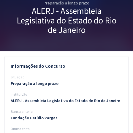
Preparação a longo prazo
Pós
ALERJ - Assembleia
Graduação
Legislativa do Estado do Rio
de Janeiro
OAB
Mentorias
Questões grátis
Informações do Concurso
Conteúdo gratuito
Situação
Preparação a longo prazo
Blog
Instituição
Aprovados
ALERJ - Assembleia Legislativa do Estado do Rio de Janeiro
Banca anterior
Atendimento
Fundação Getúlio Vargas
Último edital