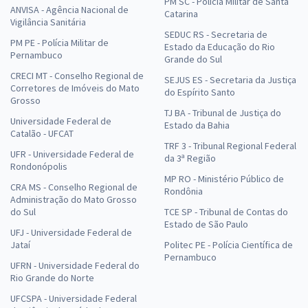
PM SC - Polícia Militar de Santa
ANVISA - Agência Nacional de
Catarina
Vigilância Sanitária
SEDUC RS - Secretaria de
PM PE - Polícia Militar de
Estado da Educação do Rio
Pernambuco
Grande do Sul
CRECI MT - Conselho Regional de
SEJUS ES - Secretaria da Justiça
Corretores de Imóveis do Mato
do Espírito Santo
Grosso
TJ BA - Tribunal de Justiça do
Universidade Federal de
Estado da Bahia
Catalão - UFCAT
TRF 3 - Tribunal Regional Federal
UFR - Universidade Federal de
da 3ª Região
Rondonópolis
MP RO - Ministério Público de
CRA MS - Conselho Regional de
Rondônia
Administração do Mato Grosso
do Sul
TCE SP - Tribunal de Contas do
Estado de São Paulo
UFJ - Universidade Federal de
Jataí
Politec PE - Polícia Científica de
Pernambuco
UFRN - Universidade Federal do
Rio Grande do Norte
UFCSPA - Universidade Federal