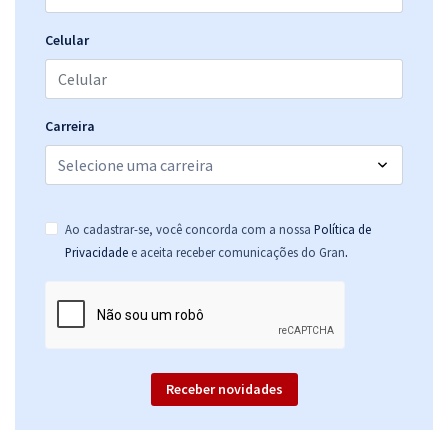
R$ 332,64
à vista
27,72
R$
ou 12x de
Celular
Economize R$ 83,16 (-20%)
Comprar
Carreira
ALERJ - Assembleia Legislativa do Estado do Rio de Janeiro -
Conhecimentos Específicos para o cargo de Especialista Legislativo
Ao cadastrar-se, você concorda com a nossa
Política de
- Controle Interno e Auditoria
.
Privacidade
e aceita receber comunicações do Gran
R$ 271,92
à vista
22,66
R$
ou 12x de
Economize R$ 67,98 (-20%)
Comprar
Receber novidades
ALERJ - Assembleia Legislativa do Estado do Rio de Janeiro -