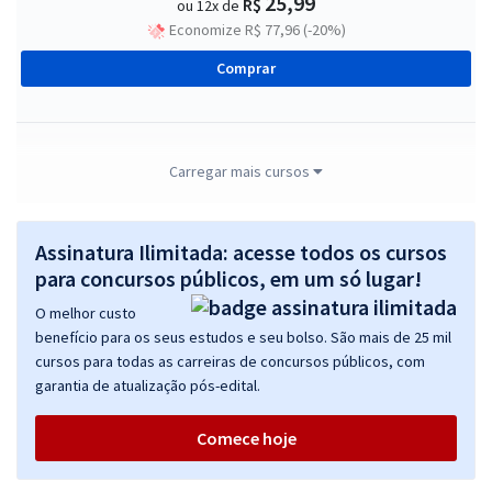
25,99
R$
ou 12x de
Economize R$ 77,96 (-20%)
Comprar
ALERJ - Assembleia Legislativa do Estado do Rio de Janeiro -
Carregar mais cursos
Conhecimentos Básicos para Especialista Legislativo Nível IV
R$ 295,84
à vista
Assinatura Ilimitada: acesse todos os cursos
24,65
R$
ou 12x de
para concursos públicos, em um só lugar!
Economize R$ 73,96 (-20%)
O melhor custo
Comprar
benefício para os seus estudos e seu bolso. São mais de 25 mil
cursos para todas as carreiras de concursos públicos, com
garantia de atualização pós-edital.
ALERJ - Assembleia Legislativa do Estado do Rio de Janeiro -
Comece hoje
Conhecimentos Básicos para o Cargo de Especialista Legislativo
Nível III (Pós-Edital)