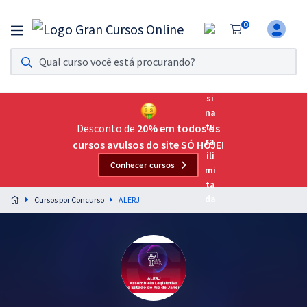
0
Assinatura Ilimitada 11
Acesso a todos os cursos. Teste grátis por 7 dias!
Assinatura OAB Até Passar
Acesso ilimitado a toda preparação para o Exame da
Desconto de
20% em todos os
Ordem, até você passar!
cursos avulsos do site SÓ HOJE!
Conhecer cursos
Residências Multiprofissionais
Preparação completa e intensiva para as principais
Cursos por Concurso
ALERJ
residências em saúde do Brasil
Concursos
Assinatura Ilimitada
Cursos 20% OFF