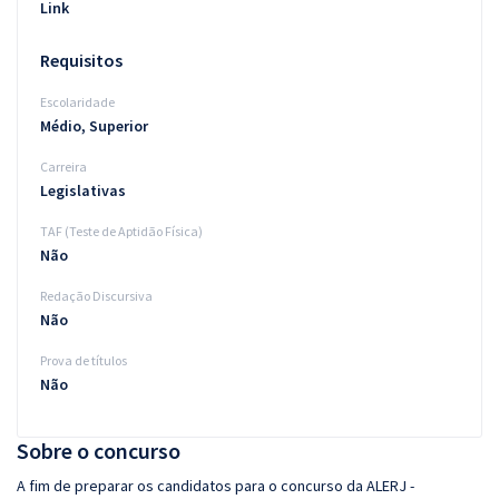
Link
Requisitos
Escolaridade
Médio, Superior
Carreira
Legislativas
TAF (Teste de Aptidão Física)
Não
Redação Discursiva
Não
Prova de títulos
Não
Sobre o concurso
A fim de preparar os candidatos para o concurso da ALERJ -